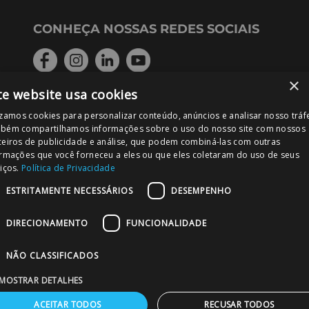
CONHEÇA NOSSAS REDES SOCIAIS
×
te website usa cookies
FORMAS DE PAGAMENTO
izamos cookies para personalizar conteúdo, anúncios e analisar nosso tráf
bém compartilhamos informações sobre o uso do nosso site com nossos
ceiros de publicidade e análise, que podem combiná-las com outras
ormações que você forneceu a eles ou que eles coletaram do uso de seus
iços.
Política de Privacidade
PODE CONFIAR!
ESTRITAMENTE NECESSÁRIOS
DESEMPENHO
DIRECIONAMENTO
FUNCIONALIDADE
NÃO CLASSIFICADOS
MOSTRAR DETALHES
MERC – Comércio de Materiais para Construção Ltda. Rua
do Curtume - 232 - Lapa de Baixo – São Paulo – SP – CEP
ACEITAR TODOS
RECUSAR TODOS