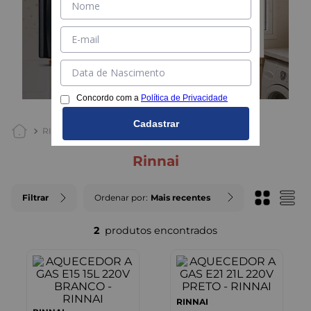
Concordo com a
Política de Privacidade
Cadastrar
RINNAI
rinnai
Filtrar
Ordenar por
Mais recentes
2
RINNAI