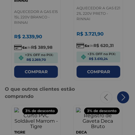
RINNAI
AQUECEDOR A GAS E21
AQUECEDOR A GAS E15
21L 220V PRETO -
15L 220V BRANCO -
RINNAI
RINNAI
R$
3
.
721
,
90
R$
2
.
339
,
90
R$
620
,
31
6
de
R$
389
,
98
6
de
+3% OFF no PIX:
+3% OFF no PIX:
R$ 3.610,24
R$ 2.269,70
COMPRAR
COMPRAR
O que outros clientes estão
comprando
3%
de desconto
3%
de desconto
TIGRE
DECA