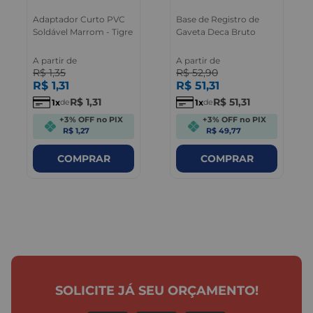
Adaptador Curto PVC
Base de Registro de
Soldável Marrom - Tigre
Gaveta Deca Bruto
A partir de
A partir de
R$
1
,
35
R$
52
,
90
R$
1
,
31
R$
51
,
31
R$
1
,
31
R$
51
,
31
1
1
de
de
+3% OFF no PIX
+3% OFF no PIX
R$ 1,27
R$ 49,77
COMPRAR
COMPRAR
SOLICITE JÁ SEU ORÇAMENTO!