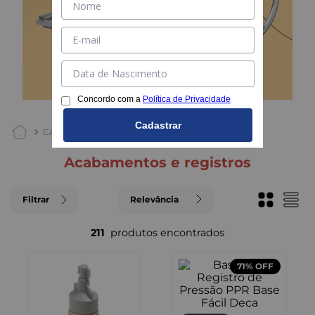
Concordo com a
Política de Privacidade
Cadastrar
CASA E JARDIM
BANHEIRO
ACABAMENTOS E REGISTR
acabamentos e registros
Filtrar
Relevância
211
71%
OFF