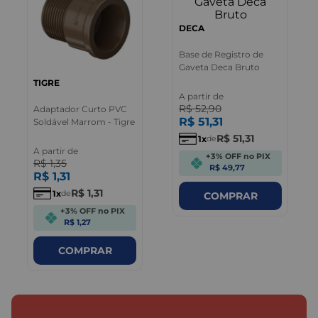
DECA
Base de Registro de
Gaveta Deca Bruto
TIGRE
A partir de
R$
52
,
90
Adaptador Curto PVC
R$
51
,
31
Soldável Marrom - Tigre
R$
51
,
31
1
de
A partir de
+3% OFF no PIX
R$
1
,
35
R$ 49,77
R$
1
,
31
R$
1
,
31
1
de
COMPRAR
+3% OFF no PIX
R$ 1,27
COMPRAR