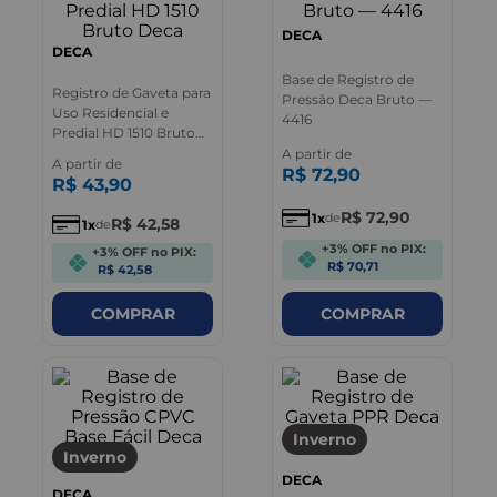
DECA
DECA
Base de Registro de
Registro de Gaveta para
Pressão Deca Bruto —
Uso Residencial e
4416
Predial HD 1510 Bruto
Deca
A partir de
A partir de
R$
72
,
90
R$
43
,
90
R$
72
,
90
1
de
R$
42
,
58
1
de
+3% OFF no PIX:
+3% OFF no PIX:
R$ 70,71
R$ 42,58
COMPRAR
COMPRAR
Inverno
Inverno
DECA
DECA