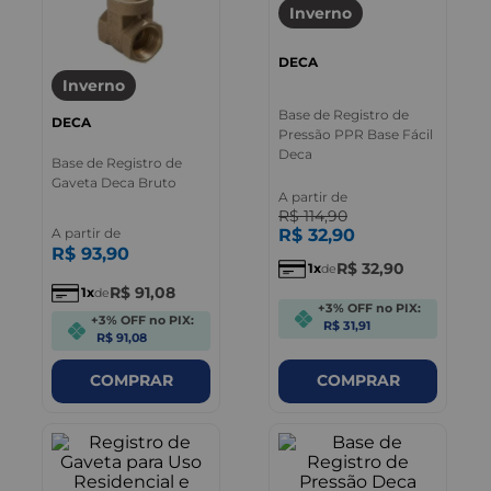
Inverno
DECA
Inverno
Base de Registro de
DECA
Pressão PPR Base Fácil
Deca
Base de Registro de
Gaveta Deca Bruto
A partir de
R$
114
,
90
A partir de
R$
32
,
90
R$
93
,
90
R$
32
,
90
1
de
R$
91
,
08
1
de
+3% OFF no PIX:
+3% OFF no PIX:
R$ 31,91
R$ 91,08
COMPRAR
COMPRAR