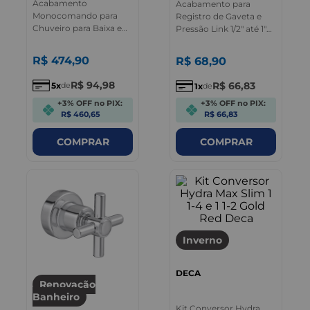
Acabamento
Acabamento para
Monocomando para
Registro de Gaveta e
Chuveiro para Baixa e
Pressão Link 1/2" até 1"
Deca Link Cromado
Cromado -
4900.C.PQ.LNK - Deca
R$
474
,
90
R$
68
,
90
R$
94
,
98
R$
66
,
83
5
de
1
de
+3% OFF no PIX:
+3% OFF no PIX:
R$ 460,65
R$ 66,83
COMPRAR
COMPRAR
Inverno
DECA
Renovação
Banheiro
Kit Conversor Hydra