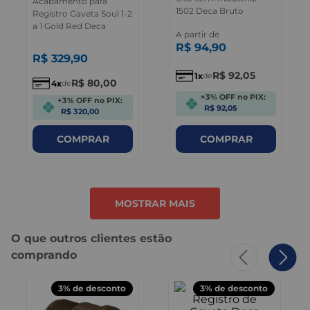
Acabamento para
1502 Deca Bruto
Registro Gaveta Soul 1-2
a 1 Gold Red Deca
A partir de
R$
94
,
90
R$
329
,
90
R$
92
,
05
1
de
R$
80
,
00
4
de
+3% OFF no PIX:
+3% OFF no PIX:
R$ 92,05
R$ 320,00
COMPRAR
COMPRAR
MOSTRAR MAIS
O que outros clientes estão
comprando
3%
de desconto
3%
de desconto