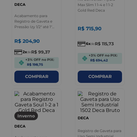
DECA
Max Slim 1 1-4 e 1 1-2
Gold Red Deca
Acabamento para
Registro de Gaveta e
Pressão Izy 1/2" até 1"
R$
715
,
90
Cromado -
4900.C37.PQ - Deca
R$
204
,
90
R$
115
,
73
6
de
R$
99
,
37
2
de
+3% OFF no PIX:
+3% OFF no PIX:
R$ 694,42
R$ 198,75
COMPRAR
COMPRAR
Inverno
DECA
DECA
Registro de Gaveta para
Uso Semi Industrial