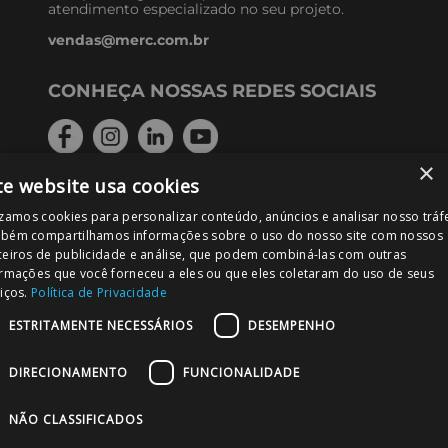
atendimento especializado no seu projeto.
vendas@merc.com.br
CONHEÇA NOSSAS REDES SOCIAIS
×
te website usa cookies
FORMAS DE PAGAMENTO
izamos cookies para personalizar conteúdo, anúncios e analisar nosso tráf
bém compartilhamos informações sobre o uso do nosso site com nossos
ceiros de publicidade e análise, que podem combiná-las com outras
ormações que você forneceu a eles ou que eles coletaram do uso de seus
iços.
Política de Privacidade
PODE CONFIAR!
ESTRITAMENTE NECESSÁRIOS
DESEMPENHO
DIRECIONAMENTO
FUNCIONALIDADE
NÃO CLASSIFICADOS