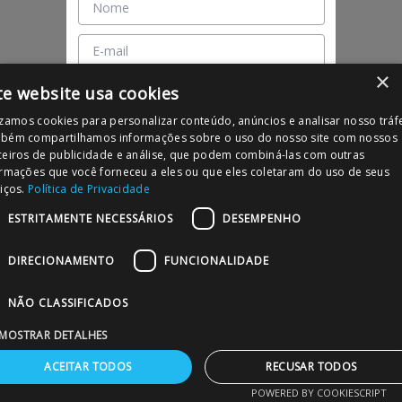
×
te website usa cookies
izamos cookies para personalizar conteúdo, anúncios e analisar nosso tráf
Concordo com a
Política de Privacidade
bém compartilhamos informações sobre o uso do nosso site com nossos
ceiros de publicidade e análise, que podem combiná-las com outras
Cadastrar
ormações que você forneceu a eles ou que eles coletaram do uso de seus
iços.
Política de Privacidade
ESTRITAMENTE NECESSÁRIOS
DESEMPENHO
DIRECIONAMENTO
FUNCIONALIDADE
NÃO CLASSIFICADOS
MOSTRAR DETALHES
ACEITAR TODOS
RECUSAR TODOS
POWERED BY COOKIESCRIPT