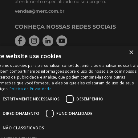
atendimento especializado no seu projeto.
vendas@merc.com.br
CONHEÇA NOSSAS REDES SOCIAIS
×
te website usa cookies
FORMAS DE PAGAMENTO
izamos cookies para personalizar conteúdo, anúncios e analisar nosso tráf
bém compartilhamos informações sobre o uso do nosso site com nossos
ceiros de publicidade e análise, que podem combiná-las com outras
ormações que você forneceu a eles ou que eles coletaram do uso de seus
iços.
Política de Privacidade
PODE CONFIAR!
ESTRITAMENTE NECESSÁRIOS
DESEMPENHO
DIRECIONAMENTO
FUNCIONALIDADE
NÃO CLASSIFICADOS