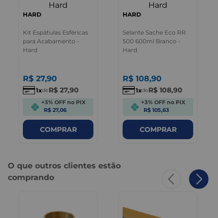
HARD
HARD
Kit Espátulas Esféricas
Selante Sache Eco RR
para Acabamento -
500 600ml Branco -
Hard
Hard
R$
27
,
90
R$
108
,
90
R$
27
,
90
R$
108
,
90
1
1
de
de
+3% OFF no PIX
+3% OFF no PIX
R$ 27,06
R$ 105,63
COMPRAR
COMPRAR
O que outros clientes estão
comprando