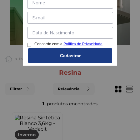
Concordo com a
Política de Privacidade
Cadastrar
IMPERMEABILIZANTES
RESINA
resina
Filtrar
Relevância
1
Inverno