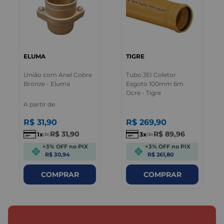
ELUMA
TIGRE
União com Anel Cobre
Tubo JEI Coletor
Bronze - Eluma
Esgoto 100mm 6m
Ocre - Tigre
A partir de
R$
31
,
90
R$
269
,
90
R$
31
,
90
R$
89
,
96
1
3
de
de
+3% OFF no PIX
+3% OFF no PIX
R$ 30,94
R$ 261,80
COMPRAR
COMPRAR