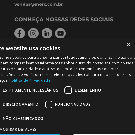
Meus pedidos
Política de recompra
Trabalhe conosco
DÚVIDAS, SUGESTÕES OU
RECLAMAÇÕES
×
A MERC mantém um departamento dedicado
te website usa cookies
para o atendimento ao cliente.
izamos cookies para personalizar conteúdo, anúncios e analisar nosso tráf
Entre em contato. Sua opnião é importante para
bém compartilhamos informações sobre o uso do nosso site com nossos
nós
ceiros de publicidade e análise, que podem combiná-las com outras
ormações que você forneceu a eles ou que eles coletaram do uso de seus
atendimento@merc.com.br
iços.
Política de Privacidade
ATENDIMENTO
ESTRITAMENTE NECESSÁRIOS
DESEMPENHO
Atendimento, dúvidas sobre produtos e
DIRECIONAMENTO
FUNCIONALIDADE
atendimento pós venda. De segunda a sexta das
08h as 18h.
NÃO CLASSIFICADOS
11 3579-8713
MOSTRAR DETALHES
COMPRE EM ATACADO