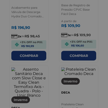
Base de Registro de
Acabamento para
Pressão CPVC Base
Válvula de Descarga
Fácil Deca
Hydra Duo Cromado
Deca
A partir de
R$
109
,
90
R$
196
,
90
R$
109
,
90
1
de
R$
98
,
45
2
de
+3% OFF no PIX:
+3% OFF no PIX:
R$ 106,60
R$ 190,99
COMPRAR
COMPRAR
Inverno
DECA
Inverno
Prateleira Clean
DECA