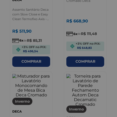
Cromado Deca
Assento Sanitário Deca
com Slow Close e Easy
Clean Termofixo Axis -
R$
668
,
90
Quadra - Polo - Unic
Branco
R$
511
,
90
R$
111
,
48
6
de
R$
85
,
31
6
de
+3% OFF no PIX:
+3% OFF no PIX:
R$ 648,83
R$ 496,54
COMPRAR
COMPRAR
Inverno
Inverno
DECA