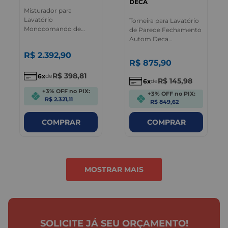
DECA
Misturador para
Lavatório
Torneira para Lavatório
Monocomando de
de Parede Fechamento
Mesa Bica Deca
Autom Deca
Cromado
Decamatic Cromado
R$
2
.
392
,
90
R$
875
,
90
R$
398
,
81
6
de
R$
145
,
98
6
de
+3% OFF no PIX:
+3% OFF no PIX:
R$ 2.321,11
R$ 849,62
COMPRAR
COMPRAR
MOSTRAR MAIS
O que outros clientes estão
comprando