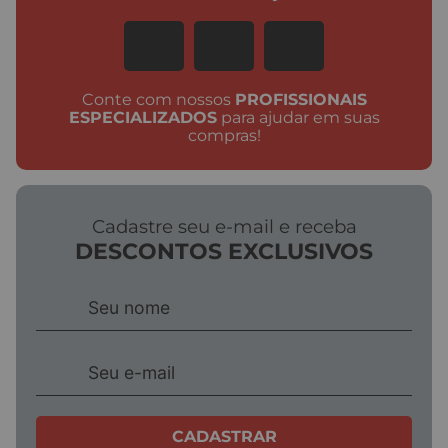
ELUMA
TIGRE
União com Anel Cobre
Tubo JEI Coletor
Bronze - Eluma
Esgoto 100mm 6m
Ocre - Tigre
A partir de
R$
31
,
90
R$
269
,
90
R$
31
,
90
R$
89
,
96
1
3
de
de
+3% OFF no PIX
+3% OFF no PIX
R$ 30,94
R$ 261,80
COMPRAR
COMPRAR