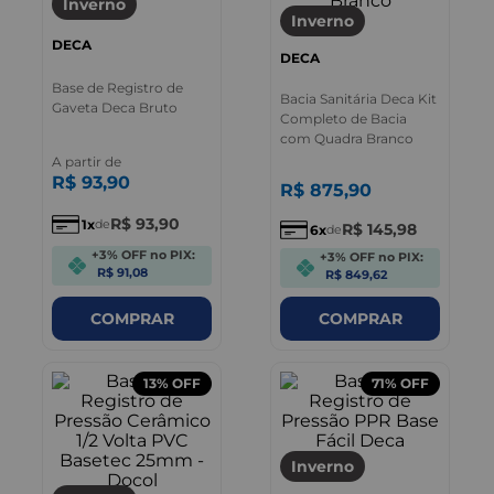
Inverno
Inverno
DECA
DECA
Base de Registro de
Bacia Sanitária Deca Kit
Gaveta Deca Bruto
Completo de Bacia
com Quadra Branco
A partir de
R$
93
,
90
R$
875
,
90
R$
93
,
90
1
de
R$
145
,
98
6
de
+3% OFF no PIX:
+3% OFF no PIX:
R$ 91,08
R$ 849,62
COMPRAR
COMPRAR
13%
OFF
71%
OFF
Inverno