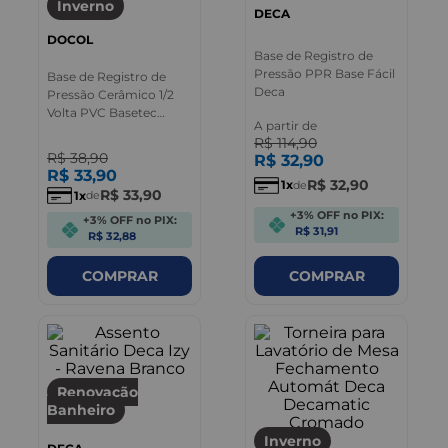
Inverno
DECA
DOCOL
Base de Registro de
Pressão PPR Base Fácil
Base de Registro de
Deca
Pressão Cerâmico 1/2
Volta PVC Basetec
A partir de
25mm - Docol
R$
114
,
90
R$
38
,
90
R$
32
,
90
R$
33
,
90
R$
32
,
90
1
de
R$
33
,
90
1
de
+3% OFF no PIX:
+3% OFF no PIX:
R$ 31,91
R$ 32,88
COMPRAR
COMPRAR
Renovação
Banheiro
Inverno