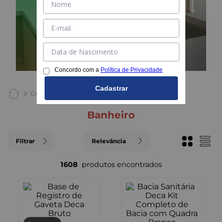
Concordo com a
Política de Privacidade
Cadastrar
CASA E JARDIM
BANHEIRO
banheiro
Filtrar
Relevância
1608