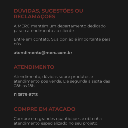
Impermeabilizantes
Elétrica
INSTITUCIONAL
Quem Somos
Nossa Loja
Principais Marcas
Merc
Plastfran
Grupo Merc
Venda para empresas
AJUDA
Entregas
Pagamentos
Trocas
Cancelamentos
Política de privacidade