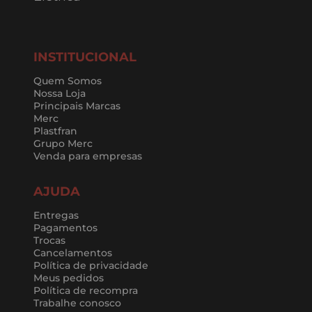
CADASTRAR
Banheiro
Cozinha e Lavanderia
Hidráulica
Ferragens
Tubos e Conexões
Ferramentas