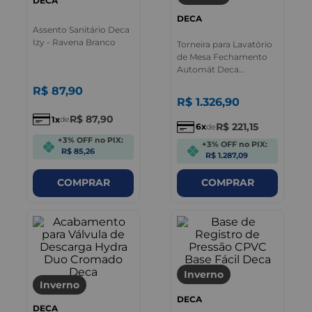
DECA
DECA
Assento Sanitário Deca
Izy - Ravena Branco
Torneira para Lavatório
de Mesa Fechamento
Automát Deca
Decamatic Cromado
R$
87
,
90
R$
1
.
326
,
90
R$
87
,
90
1
de
R$
221
,
15
6
de
+3% OFF no PIX:
+3% OFF no PIX:
R$ 85,26
R$ 1.287,09
COMPRAR
COMPRAR
Inverno
Inverno
DECA
DECA