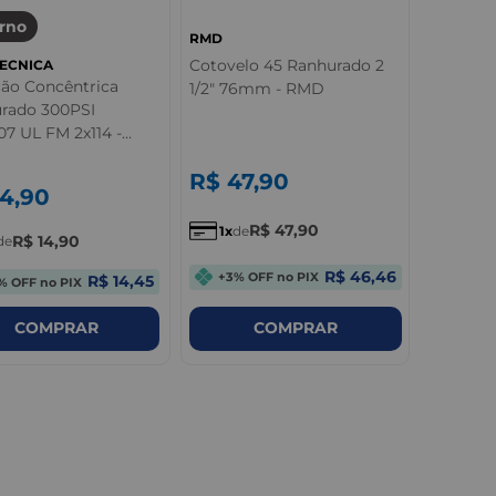
rno
RMD
Cotovelo 45 Ranhurado 2
ECNICA
ão Concêntrica
1/2" 76mm - RMD
rado 300PSI
7 UL FM 2x114 -
ecnica
R$
47
,
90
14
,
90
R$
47
,
90
1
de
R$
14
,
90
de
R$ 46,46
+3% OFF no PIX
R$ 14,45
% OFF no PIX
COMPRAR
COMPRAR