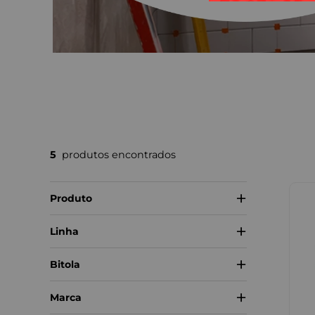
5
Produto
Acoplamento
Linha
Redução Concêntrica
Ranhurado
Bitola
Te
2 1/2"
Marca
4"