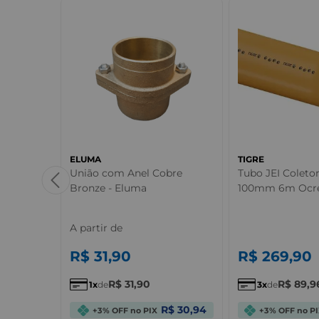
ELUMA
TIGRE
 Marrom -
União com Anel Cobre
Tubo JEI Coleto
Bronze - Eluma
100mm 6m Ocre 
A partir de
R$
31
,
90
R$
269
,
90
R$
31
,
90
R$
89
,
9
1
de
3
de
R$ 0,98
R$ 30,94
+3% OFF no PIX
+3% OFF no P