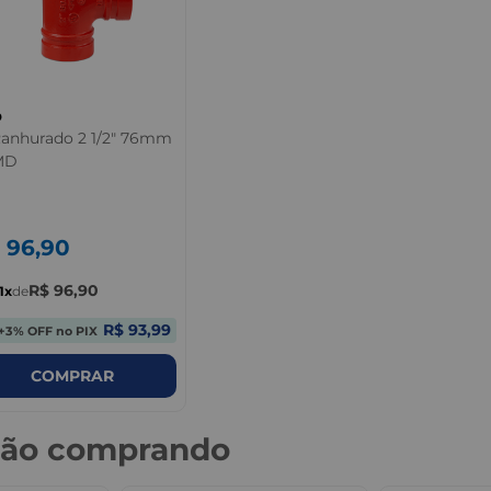
D
Ranhurado 2 1/2" 76mm
MD
96
,
90
R$
96
,
90
1
de
R$ 93,99
+3% OFF no PIX
COMPRAR
stão comprando