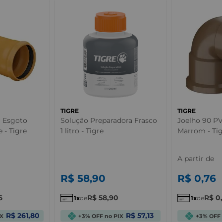
TIGRE
TIGRE
r Esgoto
Solução Preparadora Frasco
Joelho 90 P
- Tigre
1 litro - Tigre
Marrom - Ti
A partir de
R$
58
,
90
R$
0
,
76
6
R$
58
,
90
R$
0
1
de
1
de
R$ 261,80
R$ 57,13
IX
+3% OFF no PIX
+3% OFF 