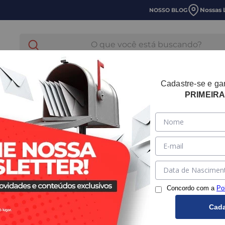
Nossas 
NOSSO BLOG
O que você está buscando?
E LAVANDERIA
HIDRÁULICA
TUBOS E CONEXOES
Cadastre-se e g
PRIMEIR
Concordo com a
Po
Cada