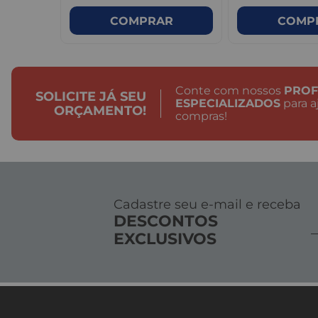
R
COMPRAR
COMP
Conte com nossos
PROF
SOLICITE JÁ SEU
ESPECIALIZADOS
para a
ORÇAMENTO!
compras!
Cadastre seu e-mail e receba
DESCONTOS
EXCLUSIVOS