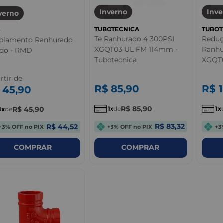
Inverno
Inve
verno
TUBOTECNICA
TUBOT
D
Te Ranhurado 4 300PSI
Reduç
plamento Ranhurado
XGQT03 UL FM 114mm -
Ranhu
ido - RMD
Tubotecnica
XGQT0
Tubot
rtir de
R$
85
,
90
R$
45
,
90
R$
85
,
90
R$
45
,
90
1
de
1
1
de
R$ 83,32
R$ 44,52
+3% OFF no PIX
+3
+3% OFF no PIX
COMPRAR
COMPRAR