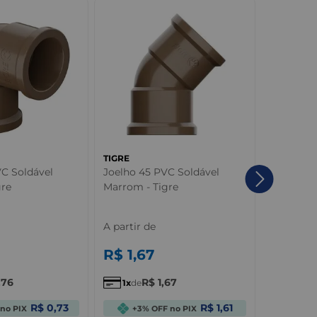
TIGRE
TIGRE
VC Soldável
Joelho 45 PVC Soldável
Cap PVC 
gre
Marrom - Tigre
Tigre
A partir de
A partir 
R$
1
,
67
R$
1
,
5
,
76
R$
1
,
67
R
1
de
1
de
R$ 0,73
R$ 1,61
no PIX
+3% OFF no PIX
+3% 