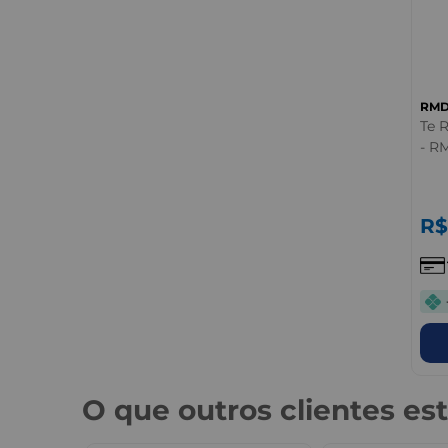
RM
Te 
- R
R$
O que outros clientes e