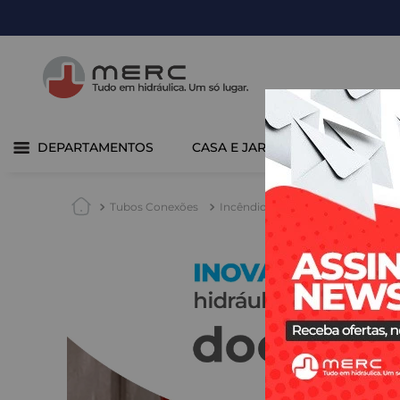
DEPARTAMENTOS
CASA E JARDIM
COZINHA 
Tubos Conexões
Incêndio
Ranhurado