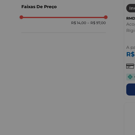
Rmd
Faixas De Preço
In
TuboTecnica
RM
R$ 14,00
–
R$ 97,00
Aco
Ríg
A pa
R$