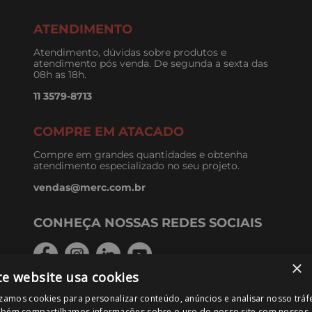
ATENDIMENTO
Atendimento, dúvidas sobre produtos e
atendimento pós venda. De segunda a sexta das
08h as 18h.
11 3579-8713
COMPRE EM ATACADO
Compre em grandes quantidades e obtenha
atendimento especializado no seu projeto.
vendas@merc.com.br
CONHEÇA NOSSAS REDES SOCIAIS
×
te website usa cookies
izamos cookies para personalizar conteúdo, anúncios e analisar nosso tráf
FORMAS DE PAGAMENTO
bém compartilhamos informações sobre o uso do nosso site com nossos