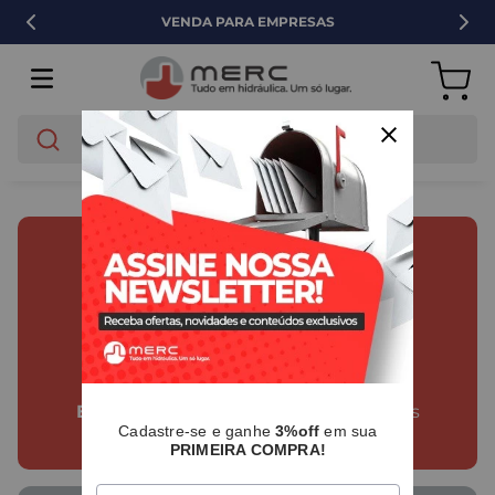
VENDA PARA EMPRESAS
O que você está buscando?
SOLICITE JÁ SEU ORÇAMENTO!
Conte com nossos
PROFISSIONAIS
ESPECIALIZADOS
para ajudar em suas
compras!
Cadastre-se e ganhe
3%off
em sua
PRIMEIRA COMPRA!