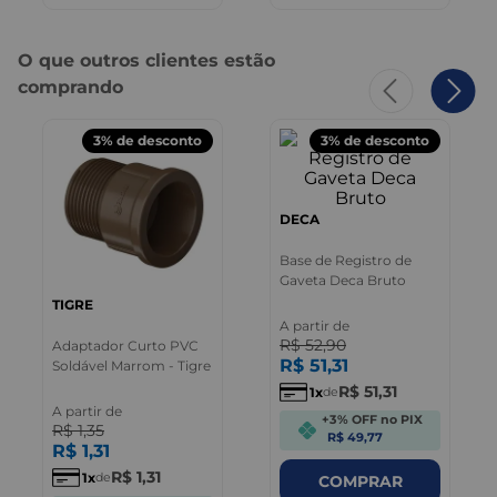
O que outros clientes estão
comprando
3%
de desconto
3%
de desconto
DECA
Base de Registro de
Gaveta Deca Bruto
TIGRE
A partir de
R$
52
,
90
Adaptador Curto PVC
R$
51
,
31
Soldável Marrom - Tigre
R$
51
,
31
1
de
A partir de
+3% OFF no PIX
R$
1
,
35
R$ 49,77
R$
1
,
31
R$
1
,
31
1
de
COMPRAR