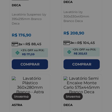
DECA
DECA
Lavatório Izy
Lavatório Suspenso Izy
300x330x410mm
395x295mm Branco
Branco Deca
Deca
R$
208
,
90
R$
176
,
90
R$
104
,
45
2
de
R$
88
,
45
2
de
+3% OFF no PIX:
+3% OFF no PIX:
R$ 202,63
R$ 171,59
COMPRAR
COMPRAR
Inverno
Inverno
ASTRA
DECA