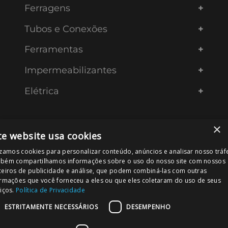
Ferragens
Tubos e Conexões
Ferramentas
Impermeabilizantes
Elétrica
×
INSTITUCIONAL
te website usa cookies
izamos cookies para personalizar conteúdo, anúncios e analisar nosso tráf
Quem Somos
bém compartilhamos informações sobre o uso do nosso site com nossos
Nossa Loja
Principais Marcas
ceiros de publicidade e análise, que podem combiná-las com outras
Merc
ormações que você forneceu a eles ou que eles coletaram do uso de seus
Plastfran
iços.
Política de Privacidade
Grupo Merc
ESTRITAMENTE NECESSÁRIOS
DESEMPENHO
Venda para empresas