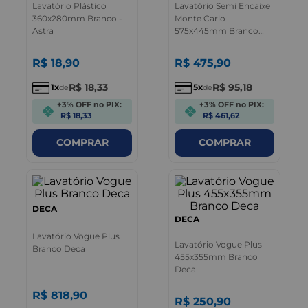
Lavatório Plástico
Lavatório Semi Encaixe
360x280mm Branco -
Monte Carlo
Astra
575x445mm Branco
Deca
R$
18
,
90
R$
475
,
90
R$
18
,
33
R$
95
,
18
1
5
de
de
+3% OFF no PIX:
+3% OFF no PIX:
R$ 18,33
R$ 461,62
COMPRAR
COMPRAR
DECA
DECA
Lavatório Vogue Plus
Lavatório Vogue Plus
Branco Deca
455x355mm Branco
Deca
R$
818
,
90
R$
250
,
90