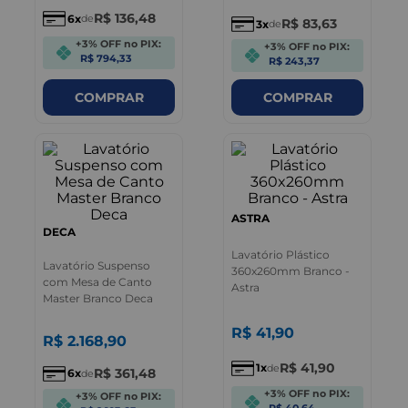
R$
136
,
48
6
de
R$
83
,
63
3
de
+3% OFF no PIX:
+3% OFF no PIX:
R$ 794,33
R$ 243,37
COMPRAR
COMPRAR
ASTRA
DECA
Lavatório Plástico
Lavatório Suspenso
360x260mm Branco -
com Mesa de Canto
Astra
Master Branco Deca
R$
41
,
90
R$
2
.
168
,
90
R$
41
,
90
1
de
R$
361
,
48
6
de
+3% OFF no PIX:
+3% OFF no PIX:
R$ 40,64