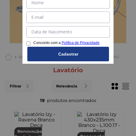
Concordo com a
Política de Privacidade
Cadastrar
BANHEIRO
CUBAS E LAVATÓRIOS
LAVATÓRIO
lavatório
Filtrar
Relevância
19
Renovação