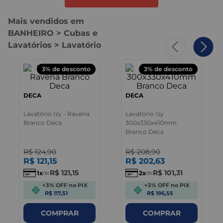
Mais vendidos em
BANHEIRO > Cubas e
Lavatórios > Lavatório
3%
de desconto
3%
de desconto
DECA
DECA
Lavatório Izy - Ravena
Lavatório Izy
Branco Deca
300x330x410mm
Branco Deca
R$
124
,
90
R$
208
,
90
R$
121
,
15
R$
202
,
63
R$
121
,
15
R$
101
,
31
1
2
de
de
+3% OFF no PIX
+3% OFF no PIX
R$ 117,51
R$ 196,55
COMPRAR
COMPRAR