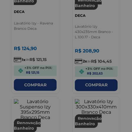
Renovação
Banheiro
Banheiro
DECA
DECA
Lavatório Izy - Ravena
Lavatório Izy
Branco Deca
430x235mm Branco -
L.100.17 - Deca
R$
124
,
90
R$
208
,
90
R$
121
,
15
1
de
R$
104
,
45
2
de
+3% OFF no PIX:
+3% OFF no PIX:
R$ 121,15
R$ 202,63
COMPRAR
COMPRAR
Renovação
Renovação
Banheiro
Banheiro