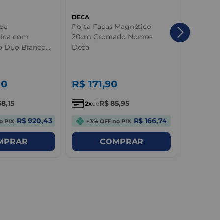
DECA
DECA
ada
Porta Facas Magnético
Papeleir
ica com
20cm Cromado Nomos
You Dec
o Duo Branco
Deca
90
R$
171
,
90
R$
70
58
,
15
R$
85
,
95
2
de
6
de
R$ 920,43
R$ 166,74
o PIX
+3% OFF no PIX
+3% OF
MPRAR
COMPRAR