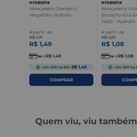
HYDROFIX
HYDROFIX
Abraçadeira Grampo U
Abraçadeira Uni
Vergalhão- Hydrofix
Borracha 60 a 
14x20 - Hydrofix
A partir de
A partir de
R$
1
,
71
R$
1
,
25
R$
1
,
49
R$
1
,
08
R$
1
,
49
R$
1
,
08
1
de
1
de
R$ 1,45
+3% OFF no PIX
+3% OFF no 
COMPRAR
COMP
Quem viu, viu també