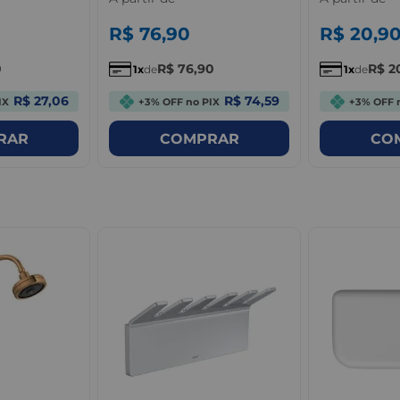
R$
76
,
90
R$
20
,
9
0
R$
76
,
90
R$
2
1
de
1
de
R$ 27,06
R$ 74,59
IX
+3% OFF no PIX
+3% OFF 
RAR
COMPRAR
CO