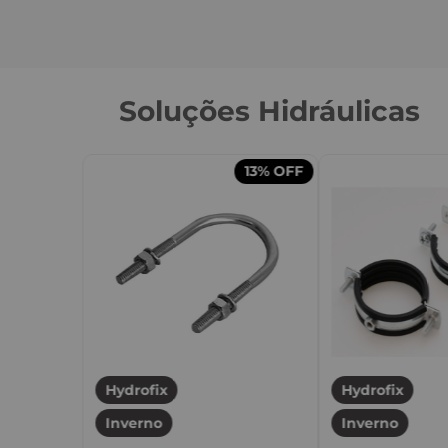
Soluções Hidráulicas
13%
OFF
Hydrofix
Hydrofix
Inverno
Inverno