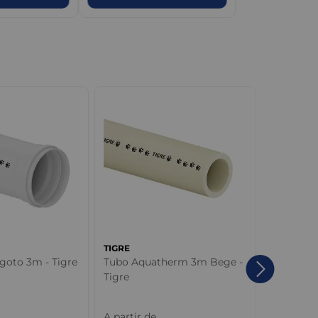
TIGRE
TIGRE
goto 3m - Tigre
Tubo Aquatherm 3m Bege -
Adaptado
Tigre
Rosca PV
- Tigre
A partir de
A partir 