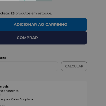
ediata:
25
produtos em estoque.
LUSTRATIVAS
ADICIONAR AO CARRINHO
COMPRAR
cipais
 Acionamento
o
de
:
para Caixa Acoplada
ções