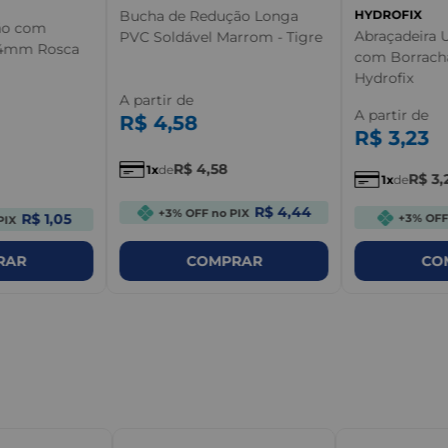
Bucha de Redução Longa
HYDROFIX
ão com
Abraçadeira 
PVC Soldável Marrom - Tigre
64mm Rosca
com Borracha
Hydrofix
A partir de
A partir de
R$
4
,
58
R$
3
,
23
R$
4
,
58
1
de
R$
3
,
1
de
R$ 4,44
+3% OFF no PIX
R$ 1,05
+3% OFF
PIX
RAR
COMPRAR
CO
m