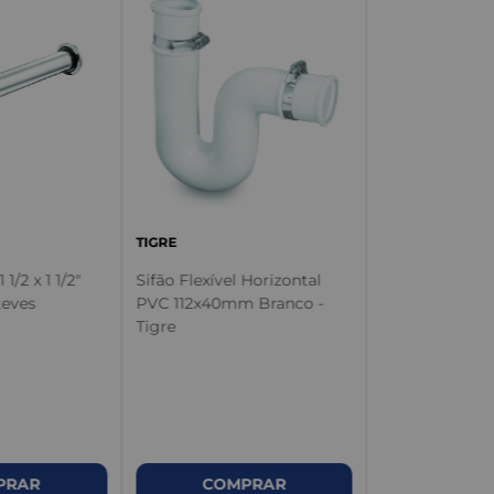
ASTRA
Válvula para P
Tampa Plásti
Branco - Astra
TIGRE
 1/2 x 1 1/2"
Sifão Flexível Horizontal
teves
PVC 112x40mm Branco -
Tigre
PRAR
COMPRAR
COM