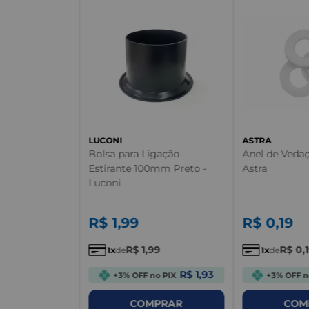
 Aquecedor de
huveiro Baixa
smatic
LUCONI
ASTRA
ocol
Bolsa para Ligação
Anel de Vedaçã
Estirante 100mm Preto -
Astra
Luconi
R$
1
,
99
R$
0
,
19
R$
1
,
99
R$
0
,
1
de
1
de
R$ 1,93
+3% OFF no PIX
+3% OFF n
PRAR
COMPRAR
COM