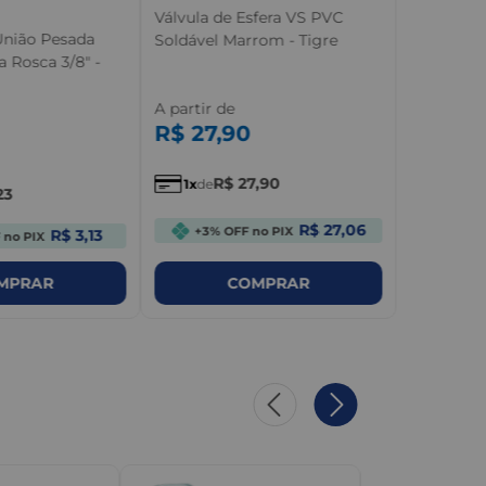
Válvula de Esfera VS PVC
União Pesada
Soldável Marrom - Tigre
 Rosca 3/8" -
A partir de
R$
27
,
90
R$
27
,
90
1
de
23
R$ 27,06
+3% OFF no PIX
R$ 3,13
 no PIX
MPRAR
COMPRAR