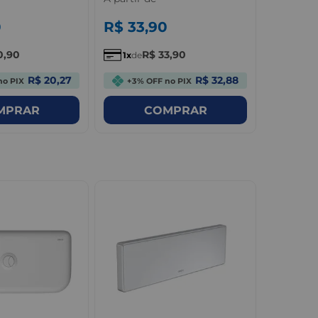
0
R$
33
,
90
R$
1
,
0
0
,
90
R$
33
,
90
R
1
de
1
de
R$ 20,27
R$ 32,88
no PIX
+3% OFF no PIX
+3% 
MPRAR
COMPRAR