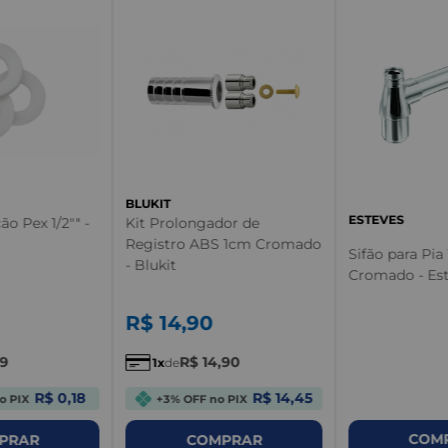
BLUKIT
ESTEVES
o Pex 1/2"" -
Kit Prolongador de
Registro ABS 1cm Cromado
Sifão para Pia 1
- Blukit
Cromado - Es
R$
14
,
90
19
R$
14
,
90
1
de
R$ 0,18
R$ 14,45
o PIX
+3% OFF no PIX
COM
PRAR
COMPRAR