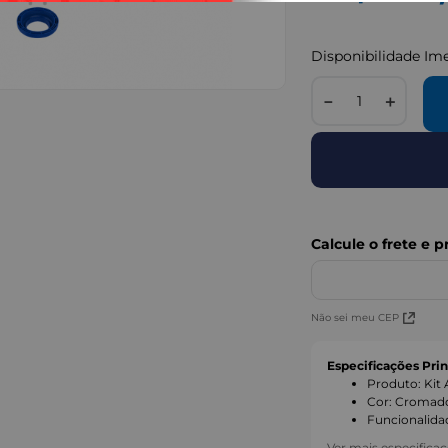
Disponibilidade Im
IMAGENS MERAMENTE I
－
＋
Não sei meu CEP
Especificações Prin
Produto
:
Kit
Cor
:
Cromad
Funcionalida
Ver mais especifica