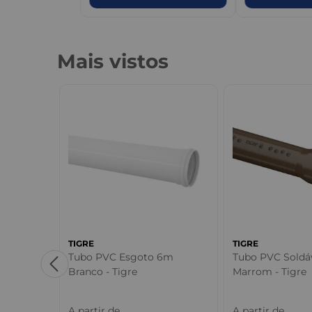
Mais vistos
TIGRE
TIGRE
 Marrom -
Tubo PVC Esgoto 6m
Tubo PVC Soldá
Branco - Tigre
Marrom - Tigre
A partir de
A partir de