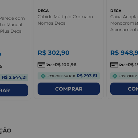
DECA
DECA
Cabide Múltiplo Cromado
Caixa Acopl
 Parede com
Nomos Deca
Monocromát
cha Manual
Acionament
Plus Deca
Deca
R$
302
,
90
R$
948
,
0
R$
100
,
96
R$
1
3
de
6
de
15
R$ 293,81
+3% OFF no PIX
+3% OFF n
R$ 2.544,21
X
COMPRAR
CO
RAR
ÇÃO