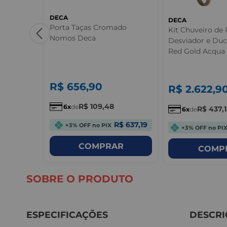
DECA
DECA
eca You
Porta Taças Cromado
Kit Chuveiro de
Nomos Deca
Desviador e Du
Red Gold Acqua 
R$
656
,
90
R$
2.622
,
9
R$
109
,
48
6
de
R$
437
,
6
de
$ 460,65
R$ 637,19
+3% OFF no PIX
+3% OFF no PI
R
COMPRAR
COMP
SOBRE O PRODUTO
ESPECIFICAÇÕES
DESCRI