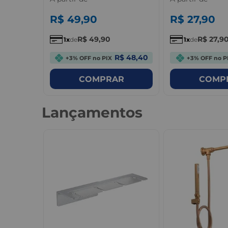
R$
49
,
90
R$
27
,
90
R$
49
,
90
R$
27
,
9
1
de
1
de
R$ 0,98
R$ 48,40
+3% OFF no PIX
+3% OFF no P
R
COMPRAR
COMP
Lançamentos