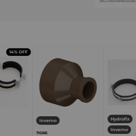
14%
OFF
Hydrofix
Inverno
Inverno
TIGRE