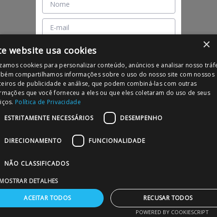
×
te website usa cookies
izamos cookies para personalizar conteúdo, anúncios e analisar nosso tráf
Concordo com a
Política de Privacidade
bém compartilhamos informações sobre o uso do nosso site com nossos
ceiros de publicidade e análise, que podem combiná-las com outras
Cadastrar
ormações que você forneceu a eles ou que eles coletaram do uso de seus
iços.
Política de Privacidade
ESTRITAMENTE NECESSÁRIOS
DESEMPENHO
DIRECIONAMENTO
FUNCIONALIDADE
NÃO CLASSIFICADOS
MOSTRAR DETALHES
ACEITAR TODOS
RECUSAR TODOS
POWERED BY COOKIESCRIPT