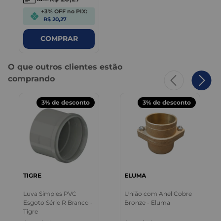
+3% OFF no PIX:
R$ 20,27
COMPRAR
O que outros clientes estão
comprando
3%
de desconto
3%
de desconto
TIGRE
ELUMA
Luva Simples PVC
União com Anel Cobre
Esgoto Série R Branco -
Bronze - Eluma
Tigre