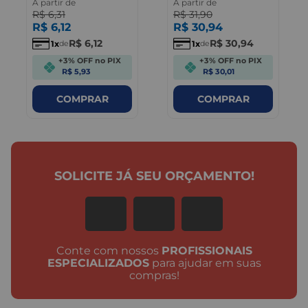
A partir de
A partir de
R$
6
,
31
R$
31
,
90
R$
6
,
12
R$
30
,
94
R$
6
,
12
R$
30
,
94
1
1
de
de
+3% OFF no PIX
+3% OFF no PIX
R$ 5,93
R$ 30,01
COMPRAR
COMPRAR
SOLICITE JÁ SEU ORÇAMENTO!
Conte com nossos
PROFISSIONAIS
ESPECIALIZADOS
para ajudar em suas
compras!