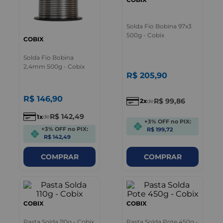
Solda Fio Bobina 97x3
500g - Cobix
COBIX
Solda Fio Bobina
2,4mm 500g - Cobix
R$
205
,
90
R$
146
,
90
R$
99
,
86
2
de
R$
142
,
49
1
de
+3% OFF no PIX:
+3% OFF no PIX:
R$ 199,72
R$ 142,49
COMPRAR
COMPRAR
COBIX
COBIX
Pasta Solda 110g - Cobix
Pasta Solda Pote 450g -