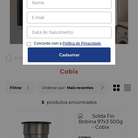
Concordo com a
Política de Privacidade
Cadastrar
COBIX
cobix
Filtrar
Ordenar por
Mais recentes
5
COBIX