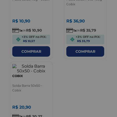
Cobix
R$
10
,
90
R$
36
,
90
R$
10
,
90
R$
35
,
79
1
1
de
de
+3% OFF no PIX:
+3% OFF no PIX:
R$ 10,57
R$ 35,79
COMPRAR
COMPRAR
COBIX
Solda Barra 50x50 -
Cobix
R$
20
,
90
R$
20
,
27
1
de