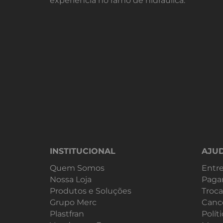
experiência no ramo de hidráulica.
INSTITUCIONAL
AJU
Quem Somos
Entr
Nossa Loja
Paga
Produtos e Soluções
Troca
Grupo Merc
Canc
Plastfran
Polít