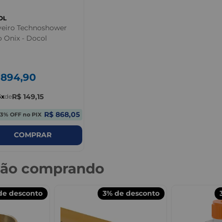
OL
eiro Technoshower
 Onix - Docol
894
,
90
R$
149
,
15
6
de
R$ 868,05
3% OFF no PIX
COMPRAR
stão comprando
e desconto
3%
de desconto