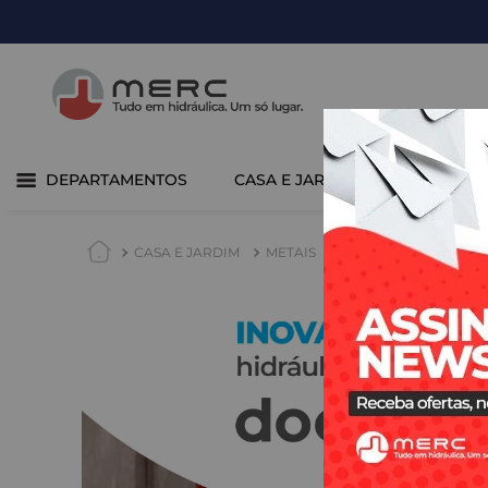
DEPARTAMENTOS
CASA E JARDIM
COZINHA 
CASA E JARDIM
METAIS
Chuveiros e Duchas