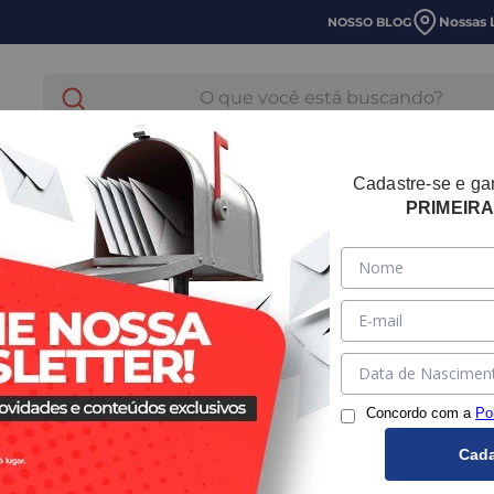
Nossas 
NOSSO BLOG
O que você está buscando?
E LAVANDERIA
HIDRÁULICA
TUBOS E CONEXOES
Cadastre-se e g
PRIMEIR
Concordo com a
Po
Cada