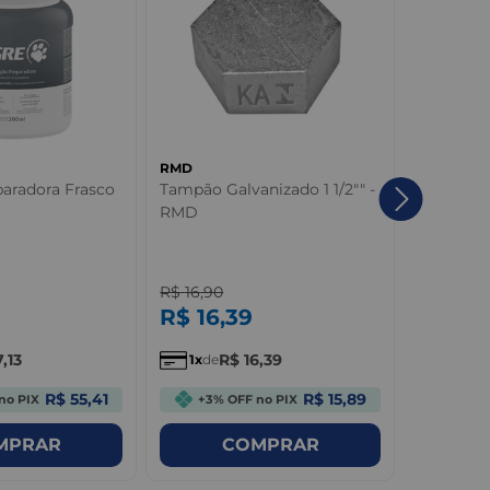
RMD
TIGRE
paradora Frasco
Tampão Galvanizado 1 1/2"" -
Tampa pa
RMD
Sifonada
R$
16
,
90
R$
4
,
09
R$
16
,
39
R$
3
,
9
7
,
13
R$
16
,
39
R
1
de
1
de
R$ 55,41
R$ 15,89
no PIX
+3% OFF no PIX
+3% 
MPRAR
COMPRAR