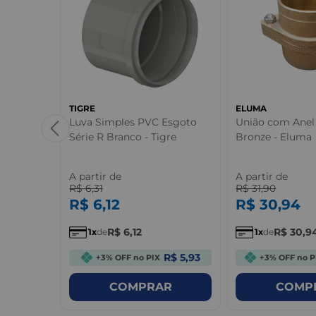
TIGRE
ELUMA
PPR -
Luva Simples PVC Esgoto
União com Anel
Série R Branco - Tigre
Bronze - Eluma
A partir de
A partir de
R$
6
,
31
R$
31
,
90
R$
6
,
12
R$
30
,
94
R$
6
,
12
R$
30
,
9
1
de
1
de
R$ 5,68
R$ 5,93
+3% OFF no PIX
+3% OFF no P
R
COMPRAR
COMP