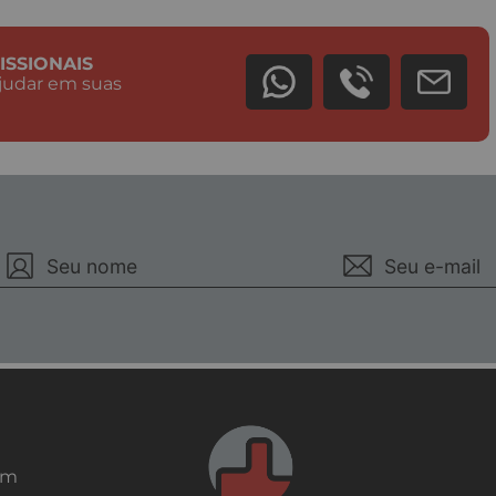
ISSIONAIS
judar em suas
em