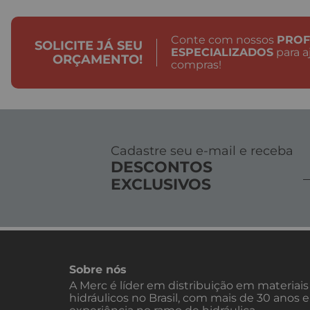
Conte com nossos
PROF
SOLICITE JÁ SEU
ESPECIALIZADOS
para a
ORÇAMENTO!
compras!
Cadastre seu e-mail e receba
DESCONTOS
EXCLUSIVOS
Sobre nós
A Merc é líder em distribuição em materiais
hidráulicos no Brasil, com mais de 30 anos 