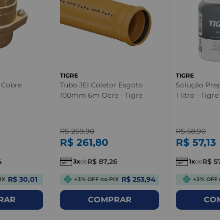
TIGRE
TIGRE
 Cobre
Tubo JEI Coletor Esgoto
Solução Pre
100mm 6m Ocre - Tigre
1 litro - Tigre
R$
269
,
90
R$
58
,
90
R$
261
,
80
R$
57
,
13
4
R$
87
,
26
R$
5
3
de
1
de
R$ 30,01
R$ 253,94
IX
+3% OFF no PIX
+3% OFF 
RAR
COMPRAR
CO