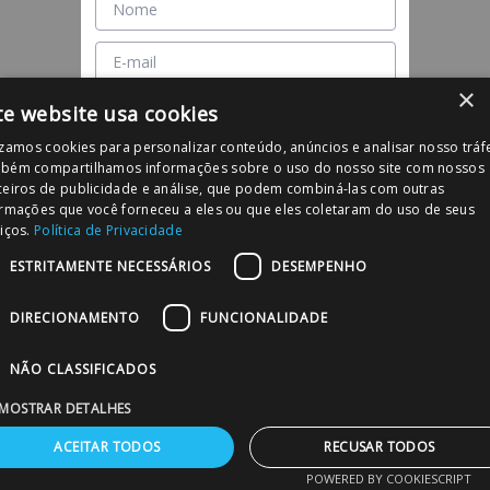
×
te website usa cookies
izamos cookies para personalizar conteúdo, anúncios e analisar nosso tráf
Concordo com a
Política de Privacidade
bém compartilhamos informações sobre o uso do nosso site com nossos
ceiros de publicidade e análise, que podem combiná-las com outras
Cadastrar
ormações que você forneceu a eles ou que eles coletaram do uso de seus
iços.
Política de Privacidade
ESTRITAMENTE NECESSÁRIOS
DESEMPENHO
DIRECIONAMENTO
FUNCIONALIDADE
NÃO CLASSIFICADOS
MOSTRAR DETALHES
ACEITAR TODOS
RECUSAR TODOS
POWERED BY COOKIESCRIPT