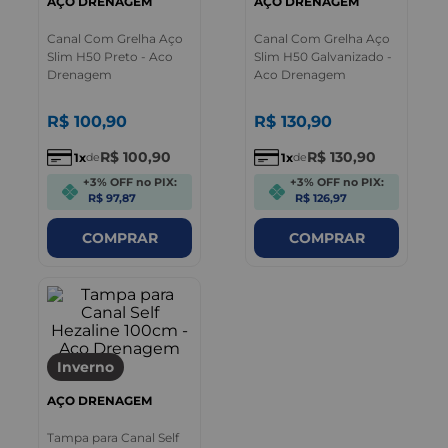
AÇO DRENAGEM
AÇO DRENAGEM
Canal Com Grelha Aço
Canal Com Grelha Aço
Slim H50 Preto - Aco
Slim H50 Galvanizado -
Drenagem
Aco Drenagem
R$
100
,
90
R$
130
,
90
R$
100
,
90
R$
130
,
90
1
1
de
de
+3% OFF no PIX:
+3% OFF no PIX:
R$ 97,87
R$ 126,97
COMPRAR
COMPRAR
Inverno
AÇO DRENAGEM
Tampa para Canal Self