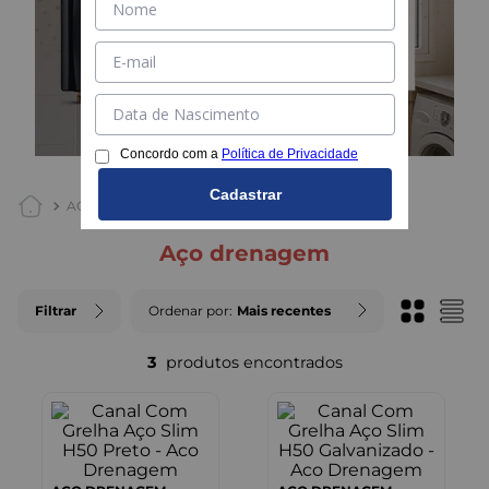
Concordo com a
Política de Privacidade
Cadastrar
AÇO DRENAGEM
aço drenagem
Filtrar
Ordenar por
Mais recentes
3