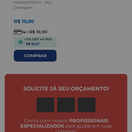
Hezaline 100cm - Aco
Drenagem
R$
10
,
90
R$
10
,
90
1
de
+3% OFF no PIX:
R$ 10,57
COMPRAR
SOLICITE JÁ SEU ORÇAMENTO!
Conte com nossos
PROFISSIONAIS
ESPECIALIZADOS
para ajudar em suas
compras!