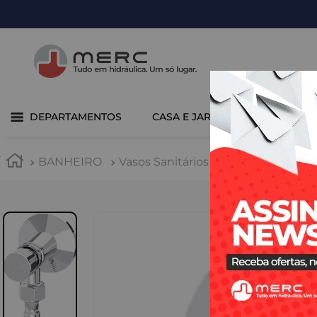
DEPARTAMENTOS
CASA E JARDIM
COZINHA 
BANHEIRO
Vasos Sanitários e Bidês
Válvulas