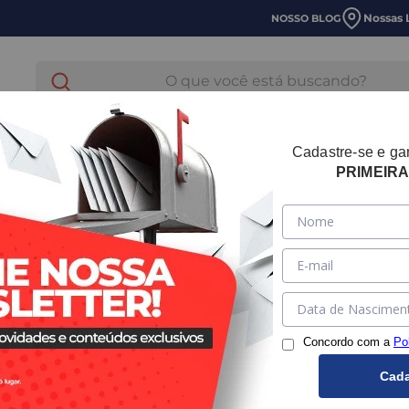
Nossas 
NOSSO BLOG
O que você está buscando?
E LAVANDERIA
HIDRÁULICA
TUBOS E CONEXOES
Cadastre-se e g
PRIMEIR
 de Mictório
Válvula M
Flexível 
Concordo com a
Po
:
MBLKVAAUUP0
Cada
Este produto não e
Quero que me avisem q