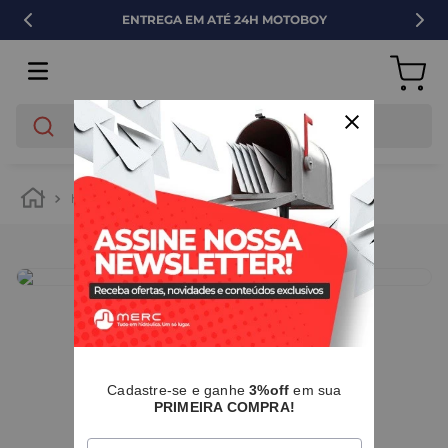
ENTREGA EM ATÉ 24H MOTOBOY
O que você está buscando?
hidráulica
tubos e conexões
pvc
IMAGENS MERAMENTE ILUSTRATIVAS
Cadastre-se e ganhe
3%off
em sua
PRIMEIRA COMPRA!