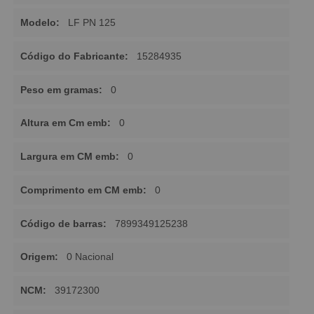
Modelo:
LF PN 125
Código do Fabricante:
15284935
Peso em gramas:
0
Altura em Cm emb:
0
Largura em CM emb:
0
Comprimento em CM emb:
0
Código de barras:
7899349125238
Origem:
0 Nacional
NCM:
39172300