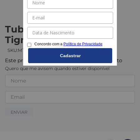
Tubo Irriga LF PN 125 -
Tigre
Concordo com a
Política de Privacidade
:
MTIGPVAITC04760
Cadastrar
Este produto não está disponível no momento
Quero que me avisem quando estiver disponível
ENVIAR