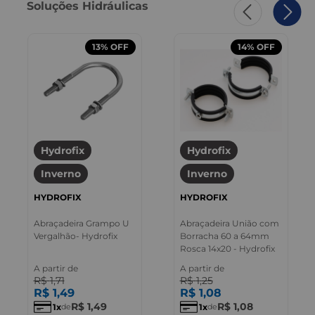
Soluções Hidráulicas
13%
OFF
14%
OFF
Hydrofix
Hydrofix
Inverno
Inverno
HYDROFIX
HYDROFIX
Abraçadeira Grampo U
Abraçadeira União com
Vergalhão- Hydrofix
Borracha 60 a 64mm
Rosca 14x20 - Hydrofix
A partir de
A partir de
R$
1
,
71
R$
1
,
25
R$
1
,
49
R$
1
,
08
R$
1
,
49
R$
1
,
08
1
1
de
de