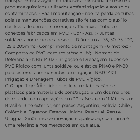
transporte, estocagem e manuseio; Resistência - resiste a
produtos químicos utilizados emfertirrigação e aos solos
contaminados. - Fácil manutenção - não há perda de tubos,
pois as manutenções corretivas são feitas com o auxílio
das luvas de correr. Informações Técnicas - Tubos e
conexões fabricados em PVC; - Cor - Azul; - Juntas
soldáveis por meio de adesivo; - Diâmetros - 35, 50, 75, 100,
125 e 200mm; - Comprimento de montagem - 6 metros; -
Composto de PVC, com resistência UV; - Normas de
Referência - NBR 14312 - Irrigação e Drenagem Tubos de
PVC Rígido com junta soldável ou elástica PN40 e PN80
para sistemas permanentes de irrigação. NBR 14311 -
Irrigação e Drenagem Tubos de PVC Rígido.
O Grupo TigreÂÂ é líder brasileira na fabricação de
plásticos para materiais de construção e um dos maiores
do mundo, com operações em 27 países, com 11 fábricas no
Brasil e 13 no exterior, em países: Argentina, Bolívia, Chile ,
Colômbia, Equador, Estados Unidos, Paraguai, Peru e
Uruguai. Sinônimo de inovação e qualidade, sua marca é
uma referência nos mercados em que atua.