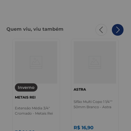
Quem viu, viu também
Inverno
ASTRA
METAIS REI
Sifão Multi Copo 1 1/4""
50mm Branco - Astra
Extensão Média 3/4"
Cromado - Metais Rei
R$
16
,
90