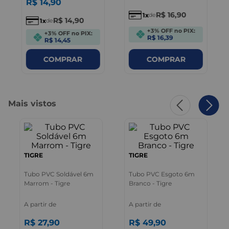
R$
14
,
90
R$
16
,
90
1
de
R$
14
,
90
1
de
+3% OFF no PIX:
+3% OFF no PIX:
R$ 16,39
R$ 14,45
COMPRAR
COMPRAR
Mais vistos
TIGRE
TIGRE
Tubo PVC Soldável 6m
Tubo PVC Esgoto 6m
Marrom - Tigre
Branco - Tigre
A partir de
A partir de
R$
27
,
90
R$
49
,
90