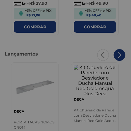
R$
27
,
90
R$
49
,
90
1
1
de
de
+3% OFF no PIX
+3% OFF no PIX
R$ 27,06
R$ 48,40
COMPRAR
COMPRAR
Lançamentos
DECA
Kit Chuveiro de Parede
DECA
com Desviador e Ducha
Manual Red Gold Acqua
PORTA TACAS NOMOS
Plus Deca
CROM