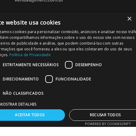
CONHEÇA NOSSAS REDES SOCIAIS
×
te website usa cookies
izamos cookies para personalizar conteúdo, anúncios e analisar nosso tráf
bém compartilhamos informações sobre o uso do nosso site com nossos
ceiros de publicidade e análise, que podem combiná-las com outras
FORMAS DE PAGAMENTO
ormações que você forneceu a eles ou que eles coletaram do uso de seus
iços.
Política de Privacidade
ESTRITAMENTE NECESSÁRIOS
DESEMPENHO
DIRECIONAMENTO
FUNCIONALIDADE
PODE CONFIAR!
NÃO CLASSIFICADOS
MOSTRAR DETALHES
ACEITAR TODOS
RECUSAR TODOS
POWERED BY COOKIESCRIPT
MERC – Comércio de Materiais para Construção Ltda. Rua