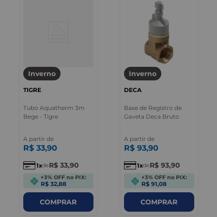
Inverno
Inverno
TIGRE
DECA
Tubo Aquatherm 3m
Base de Registro de
Bege - Tigre
Gaveta Deca Bruto
A partir de
A partir de
R$
33
,
90
R$
93
,
90
R$
33
,
90
R$
93
,
90
1
1
de
de
+3% OFF no PIX:
+3% OFF no PIX:
R$ 32,88
R$ 91,08
COMPRAR
COMPRAR