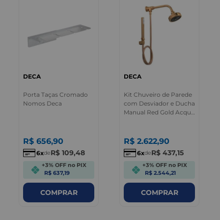
DECA
DECA
Porta Taças Cromado
Kit Chuveiro de Parede
Nomos Deca
com Desviador e Ducha
Manual Red Gold Acqua
Plus Deca
R$
656
,
90
R$
2.622
,
90
R$
109
,
48
R$
437
,
15
6
6
de
de
+3% OFF no PIX
+3% OFF no PIX
R$ 637,19
R$ 2.544,21
COMPRAR
COMPRAR