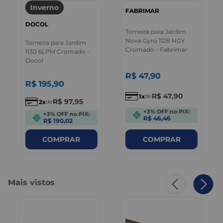
Inverno
FABRIMAR
DOCOL
Torneira para Jardim
Nova Gyro 1128 NGY
Torneira para Jardim
Cromado - Fabrimar
1130 6LPM Cromado -
Docol
R$
47
,
90
R$
195
,
90
R$
47
,
90
1
de
R$
97
,
95
2
de
+3% OFF no PIX:
+3% OFF no PIX:
R$ 46,46
R$ 190,02
COMPRAR
COMPRAR
Mais vistos