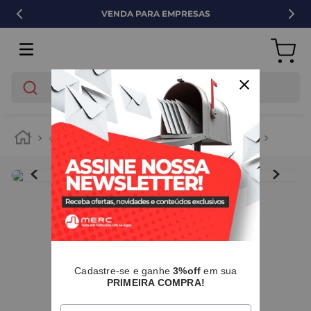
VENDA PARA EMPRESAS
O que você está buscando?
cozinha e lavanderia
torneiras e misturadores
torneira
IMAGENS MERAMENTE ILUSTRATIVAS
Cadastre-se e ganhe
3%off
em sua
PRIMEIRA COMPRA!