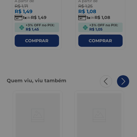
A partir de
A partir de
R$
1
,
71
R$
1
,
25
R$
1
,
49
R$
1
,
08
R$
1
,
49
R$
1
,
08
1
1
de
de
+3% OFF no PIX:
+3% OFF no PIX:
R$ 1,45
R$ 1,05
COMPRAR
COMPRAR
Quem viu, viu também