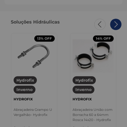
Soluções Hidráulicas
13%
OFF
14%
OFF
Hydrofix
Hydrofix
Inverno
Inverno
HYDROFIX
HYDROFIX
Abraçadeira Grampo U
Abraçadeira União com
Vergalhão- Hydrofix
Borracha 60 a 64mm
Rosca 14x20 - Hydrofix