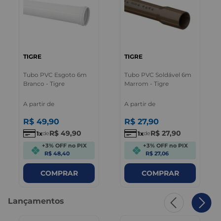
TIGRE
TIGRE
Tubo PVC Esgoto 6m
Tubo PVC Soldável 6m
Branco - Tigre
Marrom - Tigre
A partir de
A partir de
R$
49
,
90
R$
27
,
90
R$
49
,
90
R$
27
,
90
1
1
de
de
+3% OFF no PIX
+3% OFF no PIX
R$ 48,40
R$ 27,06
COMPRAR
COMPRAR
Lançamentos