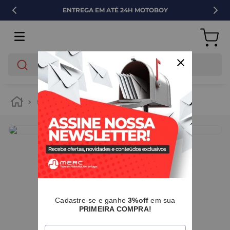
ENTREGA EM ATÉ 24H MOTOBOY
O que você está buscando?
hidráulica
drenagem
ralos lineares
IMAGENS MERAMENTE ILUSTRATIVAS
Cadastre-se e ganhe
3%off
em sua
PRIMEIRA COMPRA!