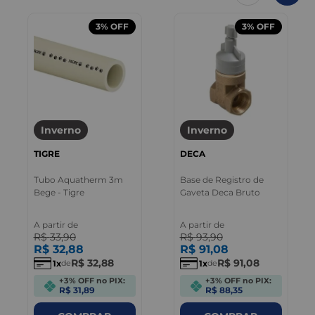
3%
OFF
3%
OFF
Inverno
Inverno
TIGRE
DECA
Tubo Aquatherm 3m
Base de Registro de
Bege - Tigre
Gaveta Deca Bruto
A partir de
A partir de
R$
33
,
90
R$
93
,
90
R$
32
,
88
R$
91
,
08
R$
32
,
88
R$
91
,
08
1
1
de
de
+3% OFF no PIX:
+3% OFF no PIX:
R$ 31,89
R$ 88,35