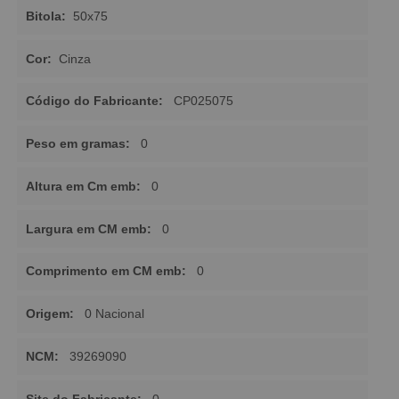
Bitola:
50x75
Cor:
Cinza
Código do Fabricante:
CP025075
Peso em gramas:
0
Altura em Cm emb:
0
Largura em CM emb:
0
Comprimento em CM emb:
0
Origem:
0 Nacional
NCM:
39269090
Site do Fabricante:
0