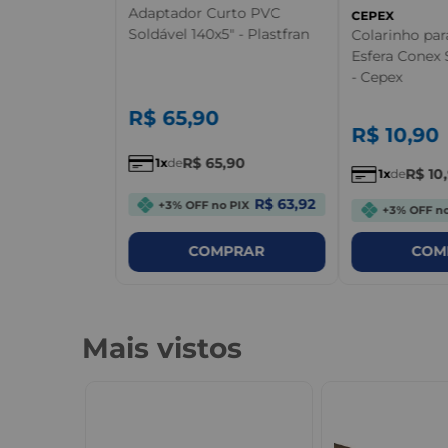
Adaptador Curto PVC
CEPEX
Soldável 140x5" - Plastfran
Colarinho par
Esfera Conex S
- Cepex
R$
65
,
90
R$
10
,
90
R$
65
,
90
1
de
R$
10
,
1
de
R$ 63,92
+3% OFF no PIX
+3% OFF no
PRAR
COMPRAR
COM
Mais vistos