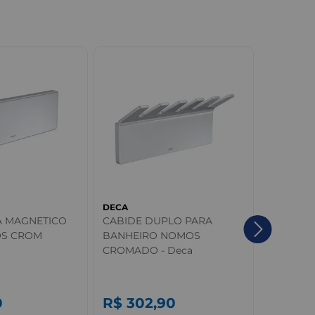
DECA
DECA
A MAGNETICO
CABIDE DUPLO PARA
Cabide C
OS CROM
BANHEIRO NOMOS
CROMADO - Deca
0
R$
302
,
90
R$
47