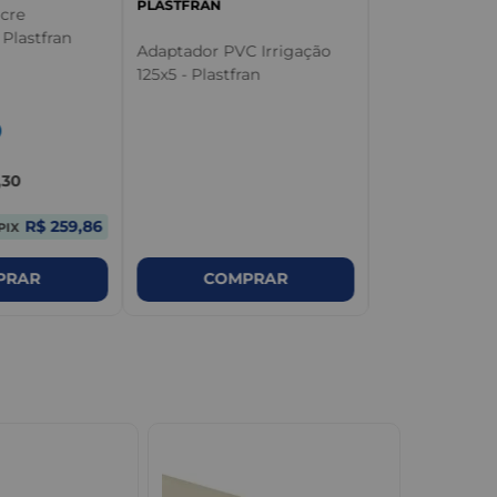
PLASTFRAN
cre
Plastfran
Adaptador PVC Irrigação
125x5 - Plastfran
0
,
30
R$ 259,86
PIX
COMPRAR
COM
PRAR