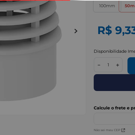
100mm
50
R$
9
,
3
Disponibilidade Im
－
＋
IMAGENS MERAMENTE I
Não sei meu CEP