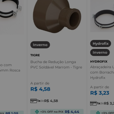
Hydrofix
Inverno
Inverno
TIGRE
Bucha de Redução Longa
HYDROFIX
ão com
Abraçadeira 
PVC Soldável Marrom - Tigre
64mm Rosca
com Borracha
Hydrofix
A partir de
A partir de
R$
4
,
58
R$
3
,
23
R$
4
,
58
1
de
R$
3
,
1
de
R$ 4,44
+3% OFF no PIX
R$ 1,05
+3% OFF
PIX