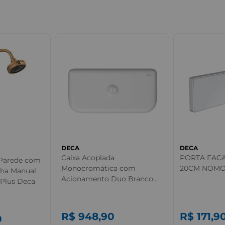
DECA
DECA
Caixa Acoplada
PORTA FAC
 Parede com
Monocromática com
20CM NOM
cha Manual
Acionamento Duo Branco
Plus Deca
Deca
R$
948
,
90
R$
171
,
9
0