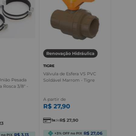
Renovação Hidráulica
TIGRE
Válvula de Esfera VS PVC
União Pesada
Soldável Marrom - Tigre
 Rosca 3/8" -
A partir de
R$
27
,
90
R$
27
,
90
1
de
23
R$ 27,06
+3% OFF no PIX
R$ 3,13
 no PIX