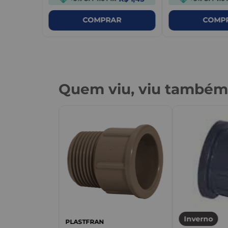
COMPRAR
COMP
Quem viu, viu també
PBA 110x60 -
Inverno
PLASTFRAN