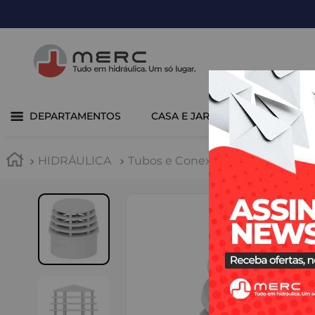
DEPARTAMENTOS
CASA E JARDIM
COZINHA 
HIDRÁULICA
Tubos e Conexões
PVC