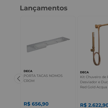
Lançamentos
DECA
DECA
PORTA TACAS NOMOS
Kit Chuveiro de
CROM
Desviador e Du
xis
Red Gold Acqua 
nco Deca
R$
656
,
90
R$
2.622
,
9