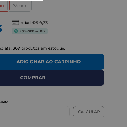
mm
75mm
ou
de
R$
9
,
33
1
3
+3% OFF no PIX
ediata:
367
produtos em estoque.
ADICIONAR AO CARRINHO
COMPRAR
LUSTRATIVAS