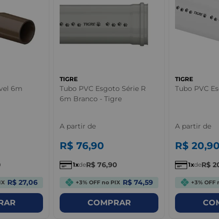
TIGRE
TIGRE
vel 6m
Tubo PVC Esgoto Série R
Tubo PVC Es
6m Branco - Tigre
A partir de
A partir de
R$
76
,
90
R$
20
,
9
0
R$
76
,
90
R$
2
1
de
1
de
R$ 27,06
R$ 74,59
IX
+3% OFF no PIX
+3% OFF 
RAR
COMPRAR
CO