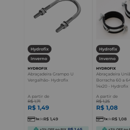
Hydrofix
Hydrofix
Inverno
Inverno
HYDROFIX
HYDROFIX
Abraçadeira Grampo U
Abraçadeira Uni
Vergalhão- Hydrofix
Borracha 60 a 
14x20 - Hydrofix
A partir de
A partir de
R$
1
,
71
R$
1
,
25
R$
1
,
49
R$
1
,
08
R$
1
,
49
R$
1
,
08
1
de
1
de
R$ 1,45
+3% OFF no PIX
+3% OFF no 