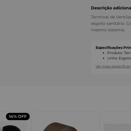
Descrição adiciona
Terminal de Ventila
esgoto sanitário. 
mesmo sistema.
Especificações Prin
Produto
:
Ter
Linha
:
Esgot
Ver mais especifica
14%
OFF