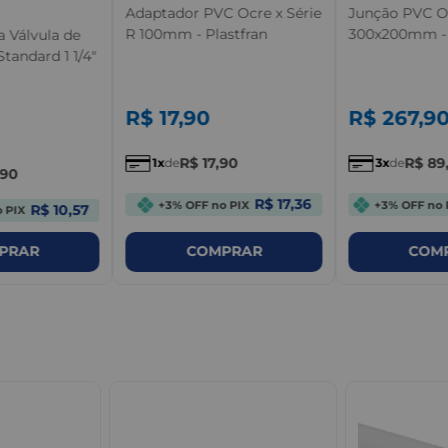
Adaptador PVC Ocre x Série
Junção PVC O
R 100mm - Plastfran
300x200mm - 
a Válvula de
tandard 1 1/4"
R$
17
,
90
R$
267
,
9
R$
17
,
90
R$
89
1
de
3
de
90
R$ 17,36
+3% OFF no PIX
+3% OFF no 
R$ 10,57
 PIX
PRAR
COMPRAR
COM