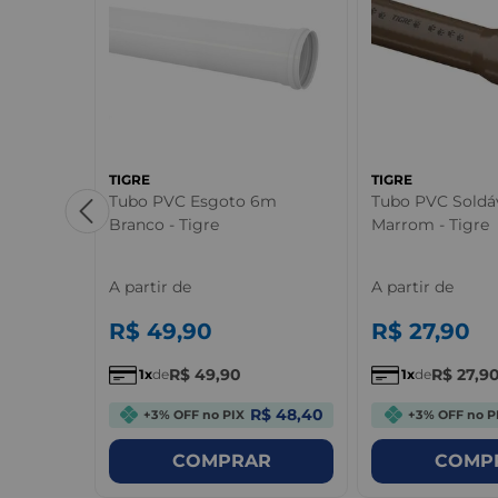
TIGRE
TIGRE
 Marrom -
Tubo PVC Esgoto 6m
Tubo PVC Soldá
Branco - Tigre
Marrom - Tigre
A partir de
A partir de
R$
49
,
90
R$
27
,
90
R$
49
,
90
R$
27
,
9
1
de
1
de
R$ 0,98
R$ 48,40
+3% OFF no PIX
+3% OFF no P
R
COMPRAR
COMP