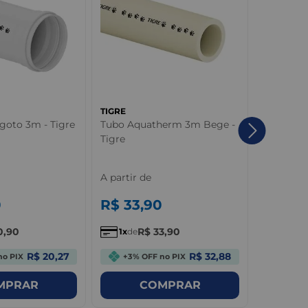
TIGRE
TIGRE
goto 3m - Tigre
Tubo Aquatherm 3m Bege -
Adaptado
Tigre
Rosca PV
- Tigre
A partir de
A partir 
0
R$
33
,
90
R$
1
,
0
0
,
90
R$
33
,
90
R
1
de
1
de
R$ 20,27
R$ 32,88
no PIX
+3% OFF no PIX
+3% 
MPRAR
COMPRAR