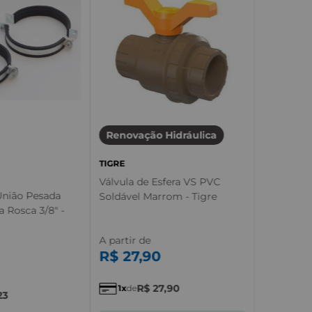
Renovação Hidráulica
TIGRE
Válvula de Esfera VS PVC
União Pesada
Soldável Marrom - Tigre
 Rosca 3/8" -
A partir de
R$
27
,
90
R$
27
,
90
1
de
23