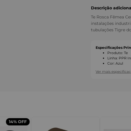
Descrição adiciona
Te Rosca Fêmea Cent
instalações industr
tubulações Tigre 
Especificações Prin
Produto
:
Te
Linha
:
PPR In
Cor
:
Azul
Ver mais especifica
14%
OFF