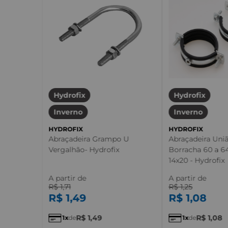
Hydrofix
Hydrofix
Inverno
Inverno
HYDROFIX
HYDROFIX
Abraçadeira Grampo U
Abraçadeira Uni
Vergalhão- Hydrofix
Borracha 60 a 
14x20 - Hydrofix
A partir de
A partir de
R$
1
,
71
R$
1
,
25
R$
1
,
49
R$
1
,
08
R$
1
,
49
R$
1
,
08
1
de
1
de