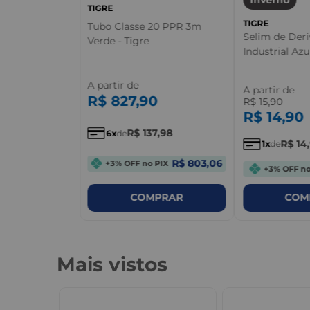
TIGRE
TIGRE
Tubo Classe 20 PPR 3m
Selim de Der
Verde - Tigre
Industrial Azu
A partir de
A partir de
,
36
R$
827
,
90
R$
15
,
90
R$
14
,
90
R$
137
,
98
6
de
R$ 5,20
o PIX
R$
14
,
1
de
R$ 803,06
+3% OFF no PIX
+3% OFF no
PRAR
COMPRAR
COM
Mais vistos