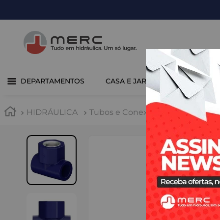
DEPARTAMENTOS
CASA E JARDIM
COZINHA 
HIDRÁULICA
Tubos e Conexões
PPR