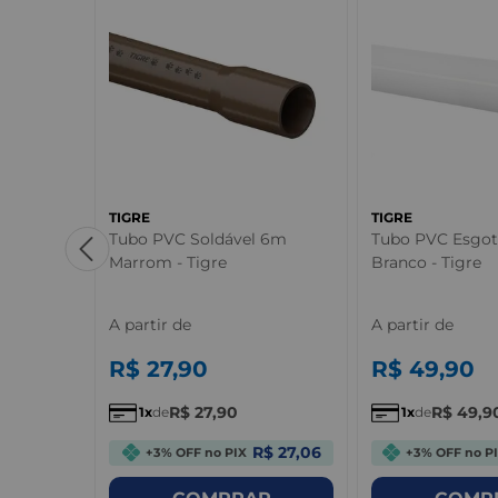
TIGRE
TIGRE
 Marrom -
Tubo PVC Soldável 6m
Tubo PVC Esgo
Marrom - Tigre
Branco - Tigre
A partir de
A partir de
R$
27
,
90
R$
49
,
90
R$
27
,
90
R$
49
,
9
1
de
1
de
R$ 0,98
R$ 27,06
+3% OFF no PIX
+3% OFF no P