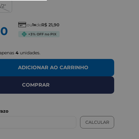
/2"
IMAGEN
ou
de
R$
21
,
90
1
90
+3% OFF no PIX
 apenas
4
unidades.
ADICIONAR AO CARRINHO
COMPRAR
LUSTRATIVAS