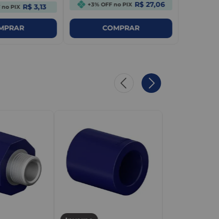
R$ 27,06
+3% OFF no PIX
R$ 3,13
 no PIX
MPRAR
COMPRAR
Inverno
TIGRE
Joelho 90 PPR 
Azul - Tigre