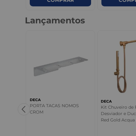
R
COMPRAR
COMP
Lançamentos
DECA
DECA
PORTA TACAS NOMOS
Kit Chuveiro de
CROM
Desviador e Du
xis
Red Gold Acqua 
nco Deca