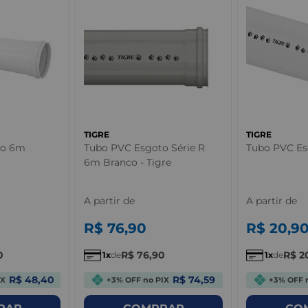
TIGRE
TIGRE
to 6m
Tubo PVC Esgoto Série R
Tubo PVC Es
6m Branco - Tigre
A partir de
A partir de
R$
76
,
90
R$
20
,
9
0
R$
76
,
90
R$
2
1
de
1
de
R$ 48,40
R$ 74,59
IX
+3% OFF no PIX
+3% OFF 