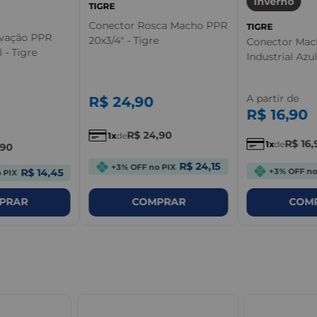
Inverno
TIGRE
Conector Rosca Macho PPR
TIGRE
ivação PPR
20x3/4" - Tigre
Conector Ma
l - Tigre
Industrial Azul
A partir de
R$
24
,
90
R$
16
,
90
R$
24
,
90
1
de
R$
16
,
1
de
90
R$ 24,15
+3% OFF no PIX
R$ 14,45
+3% OFF no
 PIX
COMPRAR
COM
PRAR