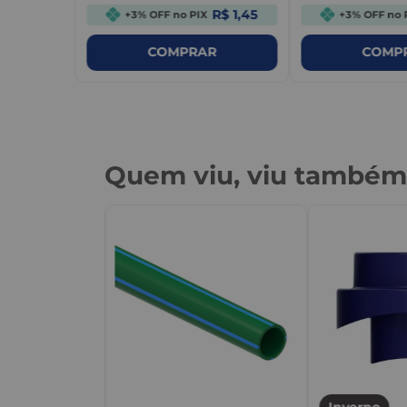
R$ 1,45
+3% OFF no PIX
+3% OFF no 
COMPRAR
COMP
Quem viu, viu també
re
Inverno