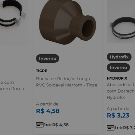
Hydrofix
Inverno
Inverno
TIGRE
Bucha de Redução Longa
HYDROFIX
ão com
Abraçadeira 
PVC Soldável Marrom - Tigre
64mm Rosca
com Borracha
Hydrofix
A partir de
A partir de
R$
4
,
58
R$
3
,
23
R$
4
,
58
1
de
R$
3
,
1
de