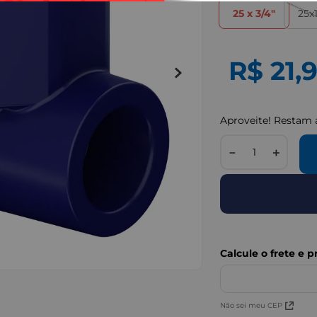
25 x 3/4"
25x1
R$
21
,
Aproveite! Restam
－
＋
IMAGENS MERAMENTE I
Não sei meu CEP