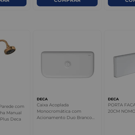
RAR
COMPRAR
CO
DECA
DECA
Caixa Acoplada
PORTA FAC
 Parede com
Monocromática com
20CM NOM
cha Manual
Acionamento Duo Branco
Plus Deca
Deca