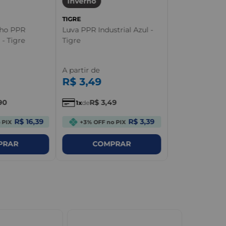
Inverno
TIGRE
cho PPR
Luva PPR Industrial Azul -
A partir de
R$
2
,
64
 - Tigre
Tigre
A partir de
R$
2
,
6
1
de
R$
3
,
49
90
R$
3
,
49
1
de
+3% OFF no
R$ 16,39
R$ 3,39
 PIX
+3% OFF no PIX
COM
PRAR
COMPRAR