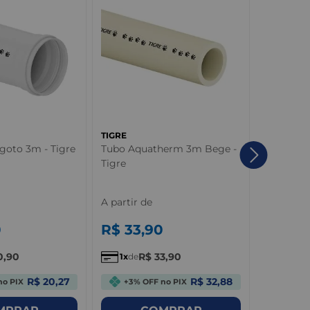
TIGRE
TIGRE
goto 3m - Tigre
Tubo Aquatherm 3m Bege -
Adaptado
Tigre
Rosca PV
- Tigre
A partir de
A partir 
0
R$
33
,
90
R$
1
,
0
0
,
90
R$
33
,
90
R
1
de
1
de
R$ 20,27
R$ 32,88
no PIX
+3% OFF no PIX
+3% 