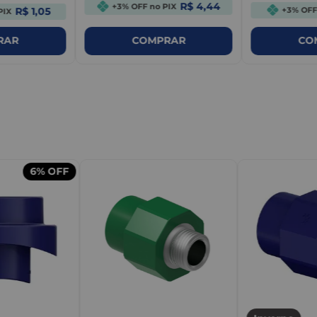
R$ 4,44
+3% OFF no PIX
R$ 1,05
+3% OFF
PIX
RAR
COMPRAR
CO
m
6%
OFF