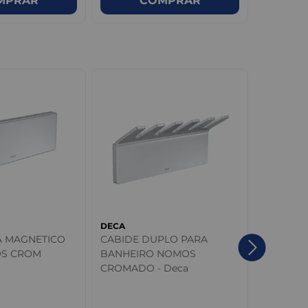
MPRAR
COMPRAR
DECA
DECA
A MAGNETICO
CABIDE DUPLO PARA
Cabide C
OS CROM
BANHEIRO NOMOS
CROMADO - Deca