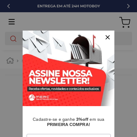
ENTREGA EM ATÉ 24H MOTOBOY
O que você está buscando?
hidráulica
caixas d agua
IMAGENS MERAMENTE ILUSTRATIVAS
I
Cadastre-se e ganhe
3%off
em sua
PRIMEIRA COMPRA!