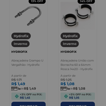
13%
OFF
14%
OFF
Hydrofix
Hydrofix
Inverno
Inverno
HYDROFIX
HYDROFIX
Abraçadeira Grampo U
Abraçadeira União com
Vergalhão- Hydrofix
Borracha 60 a 64mm
Rosca 14x20 - Hydrofix
A partir de
A partir de
R$
1
,
71
R$
1
,
25
R$
1
,
49
R$
1
,
08
R$
1
,
49
R$
1
,
08
1
1
de
de
+3% OFF no PIX:
+3% OFF no PIX:
R$ 1,45
R$ 1,05