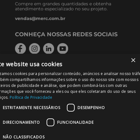
Compre em grandes quantidades e obtenha
atendimento especializado no seu projeto.
vendas@merc.com.br
CONHEÇA NOSSAS REDES SOCIAIS
×
te website usa cookies
FORMAS DE PAGAMENTO
izamos cookies para personalizar conteúdo, anúncios e analisar nosso tráf
bém compartilhamos informações sobre o uso do nosso site com nossos
ceiros de publicidade e análise, que podem combiná-las com outras
ormações que você forneceu a eles ou que eles coletaram do uso de seus
iços.
Política de Privacidade
PODE CONFIAR!
ESTRITAMENTE NECESSÁRIOS
DESEMPENHO
DIRECIONAMENTO
FUNCIONALIDADE
NÃO CLASSIFICADOS