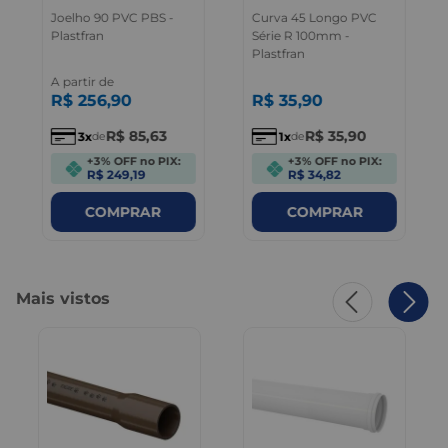
Joelho 90 PVC PBS -
Curva 45 Longo PVC
Plastfran
Série R 100mm -
Plastfran
A partir de
R$
256
,
90
R$
35
,
90
R$
85
,
63
R$
35
,
90
3
1
de
de
+3% OFF no PIX:
+3% OFF no PIX:
R$ 249,19
R$ 34,82
COMPRAR
COMPRAR
Mais vistos