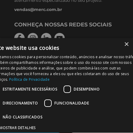
atendimento especializado no seu projeto.
vendas@merc.com.br
CONHEÇA NOSSAS REDES SOCIAIS
×
te website usa cookies
izamos cookies para personalizar conteúdo, anúncios e analisar nosso tráf
FORMAS DE PAGAMENTO
bém compartilhamos informações sobre o uso do nosso site com nossos
ceiros de publicidade e análise, que podem combiná-las com outras
ormações que você forneceu a eles ou que eles coletaram do uso de seus
iços.
Política de Privacidade
ESTRITAMENTE NECESSÁRIOS
DESEMPENHO
PODE CONFIAR!
DIRECIONAMENTO
FUNCIONALIDADE
NÃO CLASSIFICADOS
MOSTRAR DETALHES