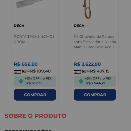
DECA
DECA
PORTA TACAS NOMOS
Kit Chuveiro de Parede
CROM
com Desviador e Ducha
Manual Red Gold Acqua
Plus Deca
R$
656
,
90
R$
2.622
,
90
R$
109
,
48
R$
437
,
15
6
6
de
de
+3% OFF no PIX
+3% OFF no PIX
R$ 637,19
R$ 2.544,21
COMPRAR
COMPRAR
SOBRE O PRODUTO