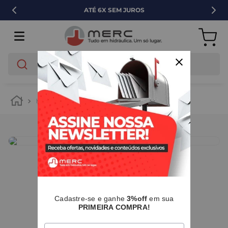
ATÉ 6X SEM JUROS
O que você está buscando?
hidráulica
tubos e conexões
pvc
IMAGENS MERAMENTE ILUSTRATIVAS
Cadastre-se e ganhe
3%off
em sua
PRIMEIRA COMPRA!