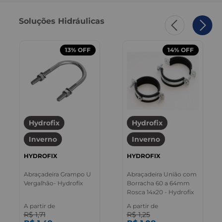
Soluções Hidráulicas
13%
OFF
14%
OFF
Hydrofix
Hydrofix
Inverno
Inverno
HYDROFIX
HYDROFIX
Abraçadeira Grampo U
Abraçadeira União com
Vergalhão- Hydrofix
Borracha 60 a 64mm
Rosca 14x20 - Hydrofix
A partir de
A partir de
R$
1
,
71
R$
1
,
25