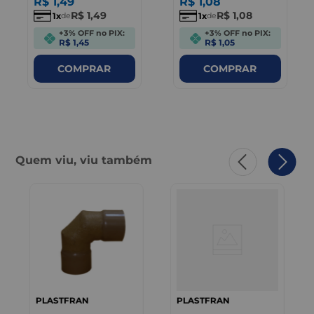
R$
1
,
49
R$
1
,
08
R$
1
,
49
R$
1
,
08
1
1
de
de
+3% OFF no PIX:
+3% OFF no PIX:
R$ 1,45
R$ 1,05
COMPRAR
COMPRAR
Quem viu, viu também
PLASTFRAN
PLASTFRAN