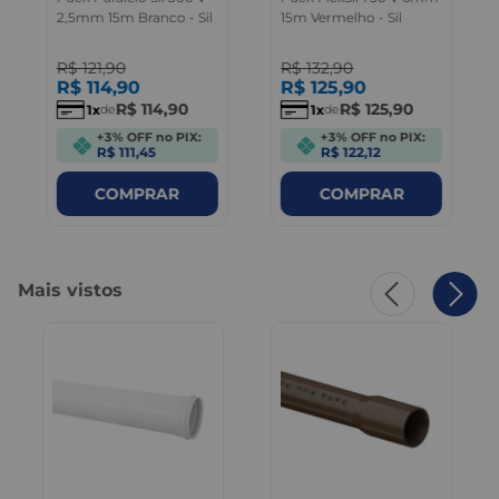
2,5mm 15m Branco - Sil
15m Vermelho - Sil
R$
121
,
90
R$
132
,
90
R$
114
,
90
R$
125
,
90
R$
114
,
90
R$
125
,
90
1
1
de
de
+3% OFF no PIX:
+3% OFF no PIX:
R$ 111,45
R$ 122,12
COMPRAR
COMPRAR
Mais vistos