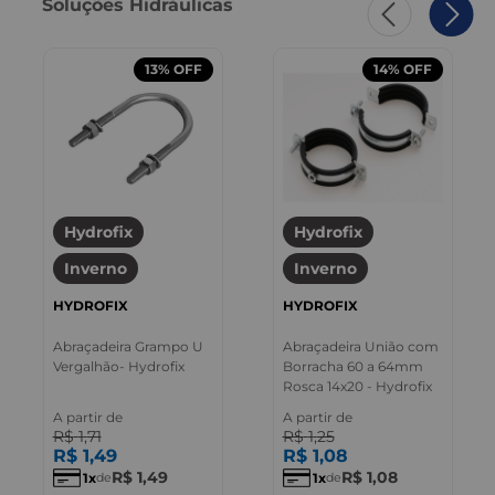
Soluções Hidráulicas
13%
OFF
14%
OFF
Hydrofix
Hydrofix
Inverno
Inverno
HYDROFIX
HYDROFIX
Abraçadeira Grampo U
Abraçadeira União com
Vergalhão- Hydrofix
Borracha 60 a 64mm
Rosca 14x20 - Hydrofix
A partir de
A partir de
R$
1
,
71
R$
1
,
25
R$
1
,
49
R$
1
,
08
R$
1
,
49
R$
1
,
08
1
1
de
de