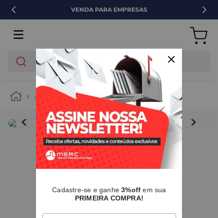
VENDA PARA EMPRESAS
O que você está buscando?
elétrica
IMAGENS MERAMENTE ILUSTRATIVAS
I
Cadastre-se e ganhe
3%off
em sua
PRIMEIRA COMPRA!