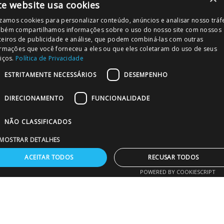
te website usa cookies
izamos cookies para personalizar conteúdo, anúncios e analisar nosso tráf
COMPRE EM ATACADO
bém compartilhamos informações sobre o uso do nosso site com nossos
ceiros de publicidade e análise, que podem combiná-las com outras
Compre em grandes quantidades e obtenha
atendimento especializado no seu projeto.
ormações que você forneceu a eles ou que eles coletaram do uso de seus
iços.
Política de Privacidade
vendas@merc.com.br
ESTRITAMENTE NECESSÁRIOS
DESEMPENHO
CONHEÇA NOSSAS REDES SOCIAIS
DIRECIONAMENTO
FUNCIONALIDADE
NÃO CLASSIFICADOS
MOSTRAR DETALHES
FORMAS DE PAGAMENTO
ACEITAR TODOS
RECUSAR TODOS
POWERED BY COOKIESCRIPT
PODE CONFIAR!
stritamente necessários
Desempenho
Direcionamento
Funcionalida
Não classificados