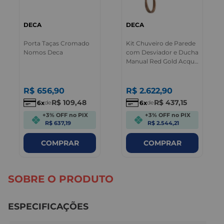
DECA
DECA
Porta Taças Cromado
Kit Chuveiro de Parede
Nomos Deca
com Desviador e Ducha
Manual Red Gold Acqua
Plus Deca
R$
656
,
90
R$
2.622
,
90
R$
109
,
48
R$
437
,
15
6
6
de
de
+3% OFF no PIX
+3% OFF no PIX
R$ 637,19
R$ 2.544,21
COMPRAR
COMPRAR
SOBRE O PRODUTO
ESPECIFICAÇÕES