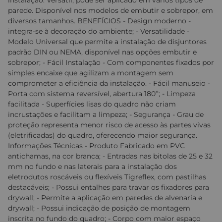
instalação. Versátil, pode ser aplicado em vários tipos de
parede. Disponível nos modelos de embutir e sobrepor, em
diversos tamanhos. BENEFÍCIOS - Design moderno -
integra-se à decoração do ambiente; - Versatilidade -
Modelo Universal que permite a instalação de disjuntores
padrão DIN ou NEMA, disponível nas opções embutir e
sobrepor; - Fácil Instalação - Com componentes fixados por
simples encaixe que agilizam a montagem sem
comprometer a eficiência da instalação. - Fácil manuseio -
Porta com sistema reversível, abertura 180º; - Limpeza
facilitada - Superfícies lisas do quadro não criam
incrustações e facilitam a limpeza; - Segurança - Grau de
proteção representa menor risco de acesso às partes vivas
(eletrificadas) do quadro, oferecendo maior segurança.
Informações Técnicas - Produto Fabricado em PVC
antichamas, na cor branca; - Entradas nas bitolas de 25 e 32
mm no fundo e nas laterais para a instalação dos
eletrodutos roscáveis ou flexíveis Tigreflex, com pastilhas
destacáveis; - Possui entalhes para travar os fixadores para
drywall; - Permite a aplicação em paredes de alvenaria e
drywall; - Possui indicação de posição de montagem
inscrita no fundo do quadro; - Corpo com maior espaço