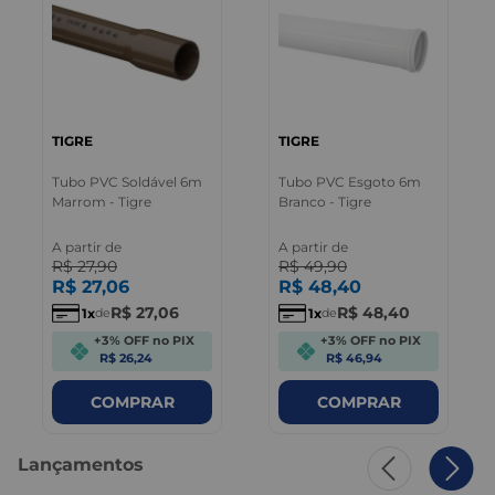
TIGRE
TIGRE
Tubo PVC Soldável 6m
Tubo PVC Esgoto 6m
Marrom - Tigre
Branco - Tigre
A partir de
A partir de
R$
27
,
90
R$
49
,
90
R$
27
,
06
R$
48
,
40
R$
27
,
06
R$
48
,
40
1
1
de
de
+3% OFF no PIX
+3% OFF no PIX
R$ 26,24
R$ 46,94
COMPRAR
COMPRAR
Lançamentos