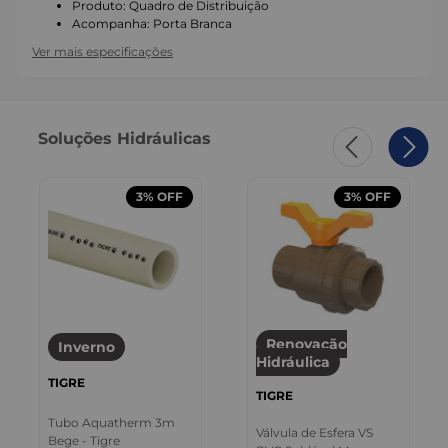
Produto
:
Quadro de Distribuição
Acompanha
:
Porta Branca
Ver mais especificações
Soluções Hidráulicas
3%
OFF
3%
OFF
Renovação
Inverno
Hidráulica
TIGRE
TIGRE
Tubo Aquatherm 3m
Válvula de Esfera VS
Bege - Tigre