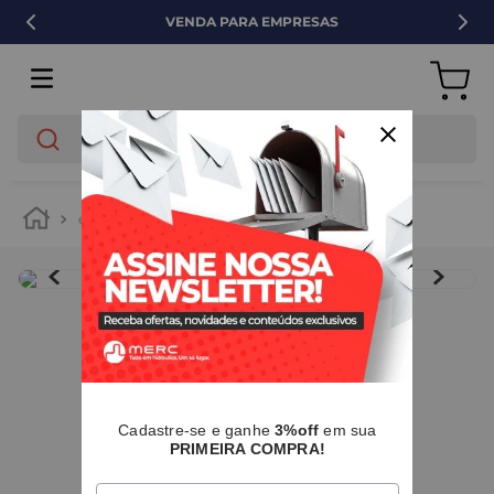
VENDA PARA EMPRESAS
O que você está buscando?
elétrica
IMAGENS MERAMENTE ILUSTRATIVAS
I
Cadastre-se e ganhe
3%off
em sua
PRIMEIRA COMPRA!