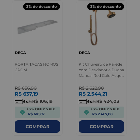
3%
de desconto
3%
de desconto
DECA
DECA
PORTA TACAS NOMOS
Kit Chuveiro de Parede
CROM
com Desviador e Ducha
Manual Red Gold Acqua
Plus Deca
R$
656
,
90
R$
2.622
,
90
R$
637
,
19
R$
2.544
,
21
R$
106
,
19
R$
424
,
03
6
6
de
de
+3% OFF no PIX
+3% OFF no PIX
R$ 618,07
R$ 2.467,88
COMPRAR
COMPRAR