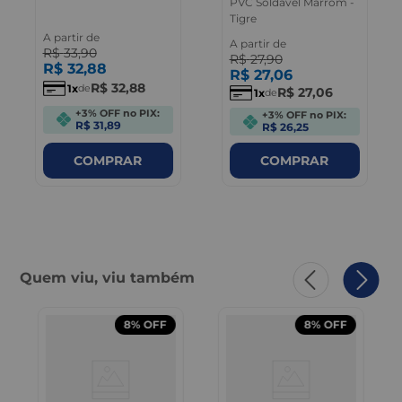
PVC Soldável Marrom -
Tigre
A partir de
A partir de
R$
33
,
90
R$
27
,
90
R$
32
,
88
R$
27
,
06
R$
32
,
88
1
de
R$
27
,
06
1
de
+3% OFF no PIX:
+3% OFF no PIX:
R$ 31,89
R$ 26,25
COMPRAR
COMPRAR
Quem viu, viu também
8%
OFF
8%
OFF