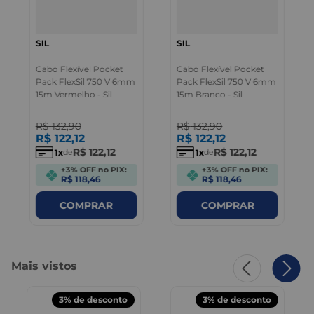
SIL
SIL
Cabo Flexível Pocket
Cabo Flexível Pocket
Pack FlexSil 750 V 6mm
Pack FlexSil 750 V 6mm
15m Vermelho - Sil
15m Branco - Sil
R$
132
,
90
R$
132
,
90
R$
122
,
12
R$
122
,
12
R$
122
,
12
R$
122
,
12
1
1
de
de
+3% OFF no PIX:
+3% OFF no PIX:
R$ 118,46
R$ 118,46
COMPRAR
COMPRAR
Mais vistos
3%
de desconto
3%
de desconto