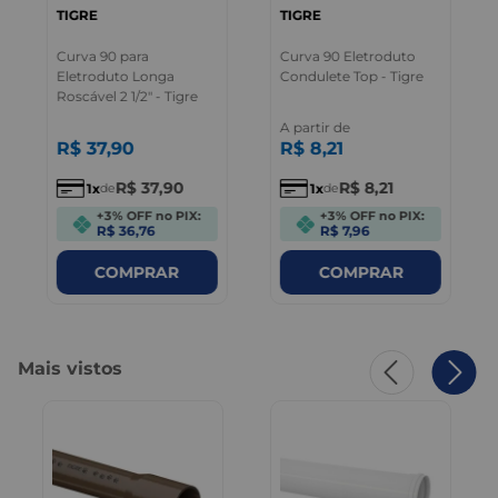
TIGRE
TIGRE
Curva 90 para
Curva 90 Eletroduto
Eletroduto Longa
Condulete Top - Tigre
Roscável 2 1/2" - Tigre
A partir de
R$
37
,
90
R$
8
,
21
R$
37
,
90
R$
8
,
21
1
1
de
de
+3% OFF no PIX:
+3% OFF no PIX:
R$ 36,76
R$ 7,96
COMPRAR
COMPRAR
Mais vistos