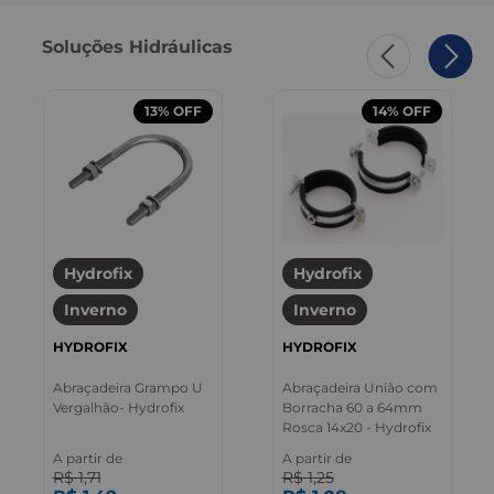
Soluções Hidráulicas
13%
OFF
14%
OFF
Hydrofix
Hydrofix
Inverno
Inverno
HYDROFIX
HYDROFIX
Abraçadeira Grampo U
Abraçadeira União com
Vergalhão- Hydrofix
Borracha 60 a 64mm
Rosca 14x20 - Hydrofix
A partir de
A partir de
R$
1
,
71
R$
1
,
25