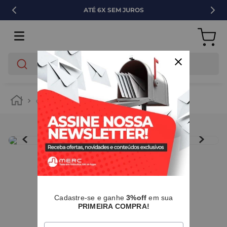
ATÉ 6X SEM JUROS
O que você está buscando?
elétrica
eletrodutos e conduítes
conexões
IMAGENS MERAMENTE ILUSTRATIVAS
I
Cadastre-se e ganhe
3%off
em sua
PRIMEIRA COMPRA!