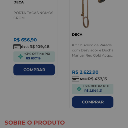
DECA
PORTA TACAS NOMOS
CROM
DECA
R$
656
,
90
Kit Chuveiro de Parede
R$
109
,
48
6
de
com Desviador e Ducha
+3% OFF no PIX
Manual Red Gold Acqua
R$ 637,19
Plus Deca
COMPRAR
R$
2.622
,
90
R$
437
,
15
6
de
+3% OFF no PIX
R$ 2.544,21
COMPRAR
SOBRE O PRODUTO