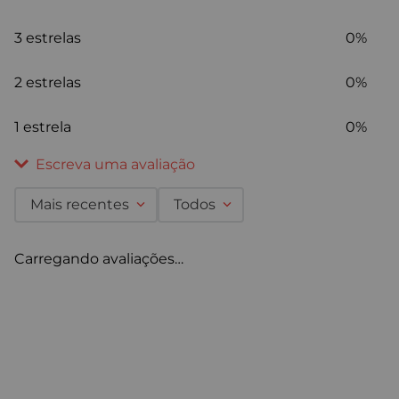
3 estrelas
0%
2 estrelas
0%
1 estrela
0%
Escreva uma avaliação
Mais recentes
Todos
Adicionar avaliação
Carregando avaliações…
Título
Avalie o produto de 1 a 5 estrelas
★
★
★
★
★
Seu nome