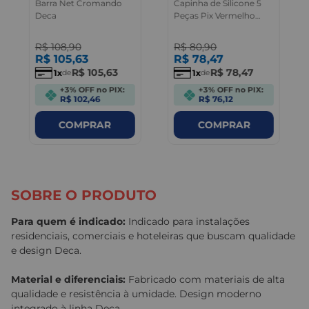
Barra Net Cromando
Capinha de Silicone 5
Deca
Peças Pix Vermelho
Deca
R$
108
,
90
R$
80
,
90
R$
105
,
63
R$
78
,
47
R$
105
,
63
R$
78
,
47
1
1
de
de
+3% OFF no PIX:
+3% OFF no PIX:
R$ 102,46
R$ 76,12
COMPRAR
COMPRAR
Mais vistos