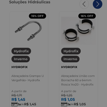
Soluções Hidráulicas
15%
OFF
16%
OFF
Hydrofix
Hydrofix
Inverno
Inverno
HYDROFIX
HYDROFIX
Abraçadeira Grampo U
Abraçadeira União com
Vergalhão- Hydrofix
Borracha 60 a 64mm
Rosca 14x20 - Hydrofix
A partir de
A partir de
R$
1
,
71
R$
1
,
25
R$
1
,
45
R$
1
,
05
R$
1
,
45
R$
1
,
05
1
1
de
de