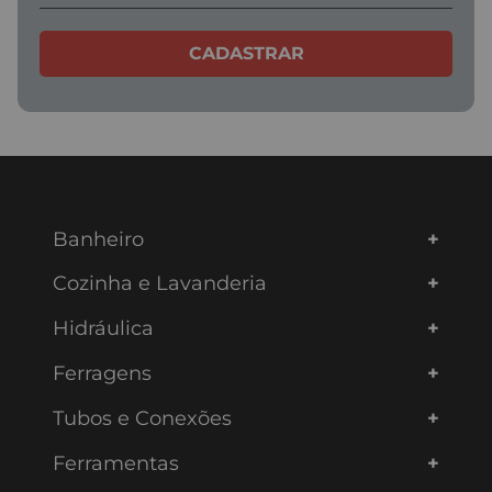
Avaliações
Carregando…
Faça login para escrever uma avaliação.
Mais recentes
Todos
Carregando avaliações…
SOLICITE JÁ SEU ORÇAMENTO!
Conte com nossos
PROFISSIONAIS
ESPECIALIZADOS
para ajudar em suas