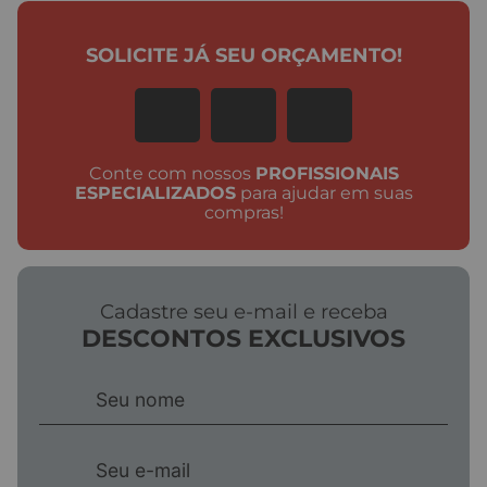
SOBRE O PRODUTO
Para quem é indicado:
Indicado para instalações
residenciais, comerciais e hoteleiras que buscam qualidade
e design Deca.
Material e diferenciais:
Fabricado com materiais de alta
qualidade e resistência à umidade. Design moderno
integrado à linha Deca.
Instalação e uso:
Instalação conforme o tipo do produto.
Recomenda-se instalação por profissional habilitado onde
necessário.
Garantia e normas:
Garantia Deca de 5 anos. Código:
2040.GL33.050.RD. EAN: 7894200167303.0.