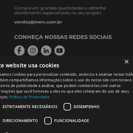
Nossa Loja
Principais Marcas
Merc
Plastfran
Grupo Merc
Venda para empresas
AJUDA
Entregas
×
Pagamentos
te website usa cookies
Trocas
Cancelamentos
izamos cookies para personalizar conteúdo, anúncios e analisar nosso tráf
Política de privacidade
bém compartilhamos informações sobre o uso do nosso site com nossos
Meus pedidos
ceiros de publicidade e análise, que podem combiná-las com outras
Política de recompra
ormações que você forneceu a eles ou que eles coletaram do uso de seus
Trabalhe conosco
iços.
Política de Privacidade
ESTRITAMENTE NECESSÁRIOS
DESEMPENHO
DÚVIDAS, SUGESTÕES OU
RECLAMAÇÕES
DIRECIONAMENTO
FUNCIONALIDADE
A MERC mantém um departamento dedicado
para o atendimento ao cliente.