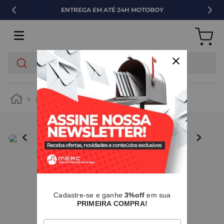
ENTREGA EM ATÉ 24H MOTOBOY
O que você está buscando?
banheiro
instalação e acessórios
acessórios para banh
IMAGENS MERAMENTE ILUSTRATIVAS
I
Cadastre-se e ganhe
3%off
em sua
PRIMEIRA COMPRA!