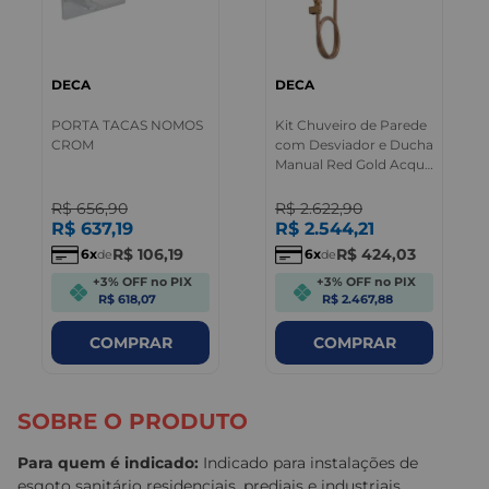
DECA
DECA
PORTA TACAS NOMOS
Kit Chuveiro de Parede
CROM
com Desviador e Ducha
Manual Red Gold Acqua
Plus Deca
R$
656
,
90
R$
2.622
,
90
R$
637
,
19
R$
2.544
,
21
R$
106
,
19
R$
424
,
03
6
6
de
de
+3% OFF no PIX
+3% OFF no PIX
R$ 618,07
R$ 2.467,88
COMPRAR
COMPRAR
SOBRE O PRODUTO
Para quem é indicado:
Indicado para instalações de
esgoto sanitário residenciais, prediais e industriais.