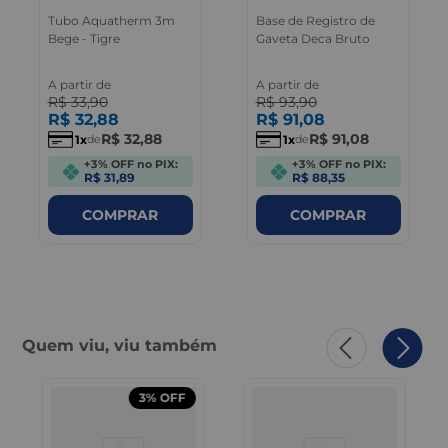
Tubo Aquatherm 3m
Base de Registro de
Bege - Tigre
Gaveta Deca Bruto
A partir de
A partir de
R$
33
,
90
R$
93
,
90
R$
32
,
88
R$
91
,
08
R$
32
,
88
R$
91
,
08
1
1
de
de
+3% OFF no PIX:
+3% OFF no PIX:
R$ 31,89
R$ 88,35
COMPRAR
COMPRAR
Quem viu, viu também
3%
OFF