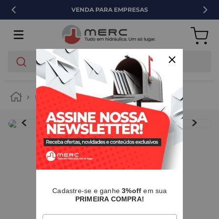
VENDA PARA EMPRESAS
O que você está buscando?
hidráulica
tubos e conexões
pvc
IMAGENS MERAMENTE ILUSTRATIVAS
I
Cadastre-se e ganhe
3%off
em sua
PRIMEIRA COMPRA!