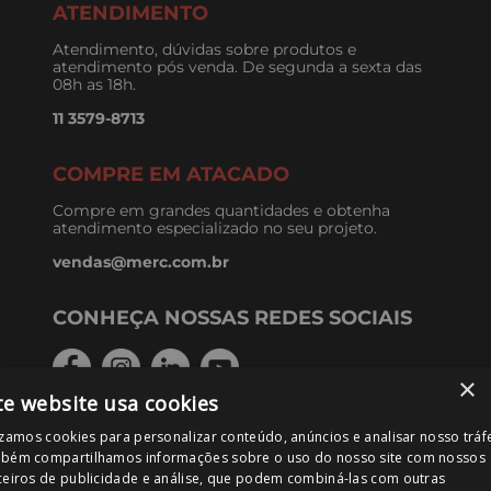
ATENDIMENTO
Atendimento, dúvidas sobre produtos e
atendimento pós venda. De segunda a sexta das
08h as 18h.
11 3579-8713
COMPRE EM ATACADO
Compre em grandes quantidades e obtenha
atendimento especializado no seu projeto.
vendas@merc.com.br
CONHEÇA NOSSAS REDES SOCIAIS
×
te website usa cookies
izamos cookies para personalizar conteúdo, anúncios e analisar nosso tráf
FORMAS DE PAGAMENTO
bém compartilhamos informações sobre o uso do nosso site com nossos
ceiros de publicidade e análise, que podem combiná-las com outras