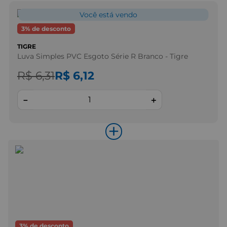
Você está vendo
3
% de desconto
TIGRE
Luva Simples PVC Esgoto Série R Branco - Tigre
R$ 6,31
R$ 6,12
－
＋
+
3
% de desconto