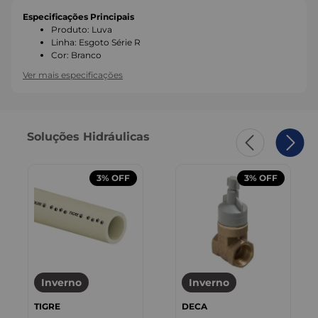
Especificações Principais
Produto
:
Luva
Linha
:
Esgoto Série R
Cor
:
Branco
Ver mais especificações
Soluções Hidráulicas
3%
OFF
3%
OFF
Inverno
Inverno
TIGRE
DECA