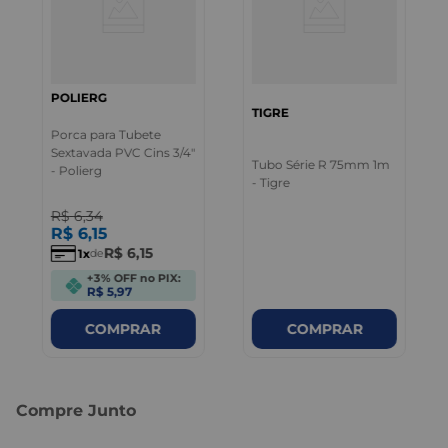
POLIERG
TIGRE
Porca para Tubete
Sextavada PVC Cins 3/4"
Tubo Série R 75mm 1m
- Polierg
- Tigre
R$
6
,
34
R$
6
,
15
R$
6
,
15
1
de
+3% OFF no PIX:
R$ 5,97
COMPRAR
COMPRAR
Compre Junto