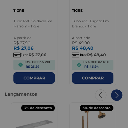
TIGRE
TIGRE
Tubo PVC Soldável 6m
Tubo PVC Esgoto 6m
Marrom - Tigre
Branco - Tigre
A partir de
A partir de
R$
27
,
90
R$
49
,
90
R$
27
,
06
R$
48
,
40
R$
27
,
06
R$
48
,
40
1
1
de
de
+3% OFF no PIX
+3% OFF no PIX
R$ 26,24
R$ 46,94
COMPRAR
COMPRAR
Lançamentos
3%
de desconto
3%
de desconto