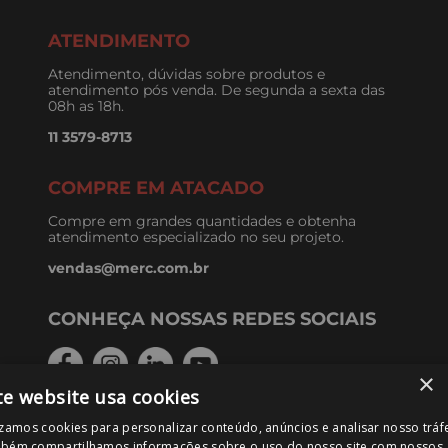
ATENDIMENTO
Atendimento, dúvidas sobre produtos e
atendimento pós venda. De segunda a sexta das
08h as 18h.
11 3579-8713
COMPRE EM ATACADO
Compre em grandes quantidades e obtenha
atendimento especializado no seu projeto.
vendas@merc.com.br
CONHEÇA NOSSAS REDES SOCIAIS
×
te website usa cookies
izamos cookies para personalizar conteúdo, anúncios e analisar nosso tráf
FORMAS DE PAGAMENTO
bém compartilhamos informações sobre o uso do nosso site com nossos