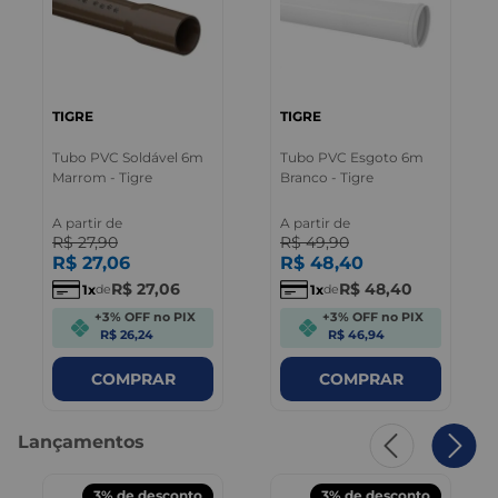
TIGRE
TIGRE
Tubo PVC Soldável 6m
Tubo PVC Esgoto 6m
Marrom - Tigre
Branco - Tigre
A partir de
A partir de
R$
27
,
90
R$
49
,
90
R$
27
,
06
R$
48
,
40
R$
27
,
06
R$
48
,
40
1
1
de
de
+3% OFF no PIX
+3% OFF no PIX
R$ 26,24
R$ 46,94
COMPRAR
COMPRAR
Lançamentos
3%
de desconto
3%
de desconto