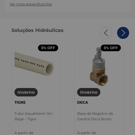
Ver mais especificações
Soluções Hidráulicas
3%
OFF
3%
OFF
Inverno
Inverno
TIGRE
DECA
Tubo Aquatherm 3m
Base de Registro de
Bege - Tigre
Gaveta Deca Bruto
A partir de
A partir de