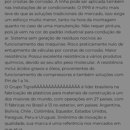
por crostas de corrosão. A linha pode ser aplicada também
nas instalações de ar condicionado. O PPR é muito mais
leve do que as soluções tradicionais do mercado, isso exige
um esforço muito menor, tanto na hora da montagem
quanto no caso de uma manutenção. Não requer pintura,
pois já vem na cor do padrão industrial para condução de
ar. Sistema sem geração de resíduos nocivos ao
funcionamento das máquinas: Risco praticamente nulo de
entupmento de válvulas por corstas de corrosão. Maior
resistência: Possui excelente resistência a vários produtos
químicos, devido ao seu alto peso molecular. A resistência
inclui ácidos graxos e óleos, provenientes do
funcionamento de compressores e também soluções com
PH de 1 a 14.
O Grupo TigreÂÂÂÂÂÂÂÂÂÂÂÂÂÂÂÂ é líder brasileira na
fabricação de plásticos para materiais de construção e um
dos maiores do mundo, com operações em 27 países, com
11 fábricas no Brasil e 13 no exterior, em países: Argentina,
Bolívia, Chile , Colômbia, Equador, Estados Unidos,
Paraguai, Peru e Uruguai. Sinônimo de inovação e
qualidade, sua marca é uma referência nos mercados em
que atua.