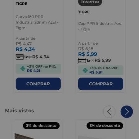
Inverno
TIGRE
TIGRE
Curva 180 PPR
Industrial 20mm Azul -
Cap PPR Industrial Azul
Tigre
- Tigre
A partir de
R$
4
,
47
A partir de
R$
6
,
18
R$
4
,
34
R$
5
,
99
R$
4
,
34
1
de
R$
5
,
99
1
de
+3% OFF no PIX:
+3% OFF no PIX:
R$ 4,21
R$ 5,81
COMPRAR
COMPRAR
Mais vistos
3%
de desconto
3%
de desconto