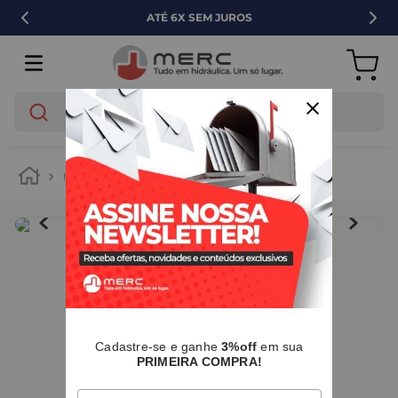
VENDA PARA EMPRESAS
O que você está buscando?
hidráulica
tubos e conexões
ppr
IMAGENS MERAMENTE ILUSTRATIVAS
I
Cadastre-se e ganhe
3%off
em sua
PRIMEIRA COMPRA!