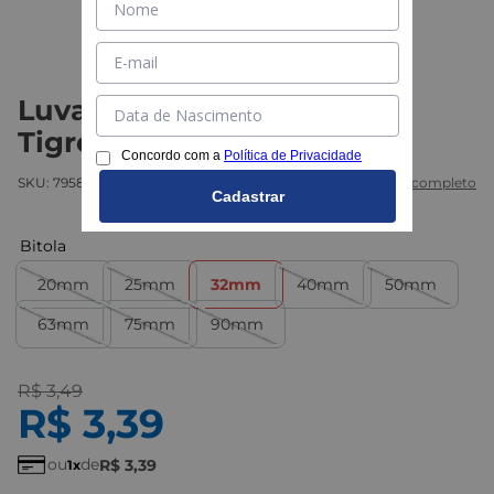
Luva PPR Industrial Azul -
Tigre
Concordo com a
Política de Privacidade
SKU:
795800001
Marca:
Tigre
Ver descritivo completo
Cadastrar
Bitola
20mm
25mm
32mm
40mm
50mm
63mm
75mm
90mm
R$
3
,
49
R$
3
,
39
ou
de
R$
3
,
39
1