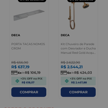
DECA
DECA
PORTA TACAS NOMOS
Kit Chuveiro de Parede
CROM
com Desviador e Ducha
Manual Red Gold Acqua
Plus Deca
R$
656
,
90
R$
2.622
,
90
R$
637
,
19
R$
2.544
,
21
R$
106
,
19
R$
424
,
03
6
6
de
de
+3% OFF no PIX
+3% OFF no PIX
R$ 618,07
R$ 2.467,88
COMPRAR
COMPRAR