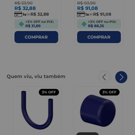
R$
33
,
90
R$
93
,
90
R$
32
,
88
R$
91
,
08
R$
32
,
88
R$
91
,
08
1
1
de
de
+3% OFF no PIX:
+3% OFF no PIX:
R$ 31,89
R$ 88,35
COMPRAR
COMPRAR
Quem viu, viu também
3%
OFF
3%
OFF