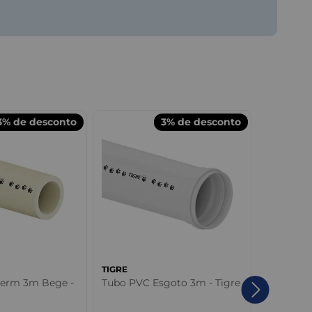
3%
de desconto
3%
de desconto
TIGRE
TIGRE
herm 3m Bege -
Tubo PVC Esgoto 3m - Tigre
Adaptado
Rosca PV