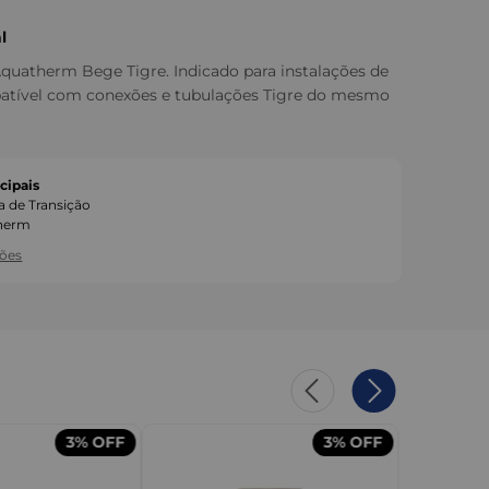
l
Aquatherm Bege Tigre. Indicado para instalações de
atível com conexões e tubulações Tigre do mesmo
cipais
a de Transição
herm
ções
3%
OFF
3%
OFF