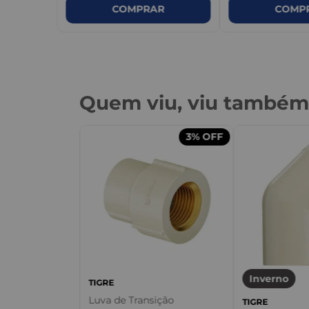
COMPRAR
COMP
Quem viu, viu també
3%
OFF
3%
OFF
sição CPVC
nja - Tigre
Inverno
TIGRE
Luva de Transição
TIGRE