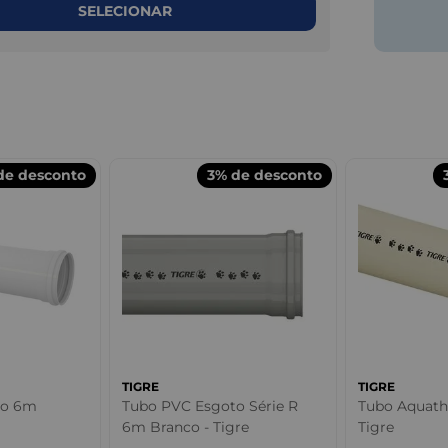
SELECIONAR
e desconto
3%
de desconto
TIGRE
TIGRE
to 6m
Tubo PVC Esgoto Série R
Tubo Aquat
6m Branco - Tigre
Tigre