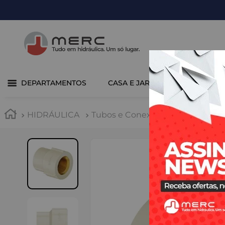
DEPARTAMENTOS
CASA E JARDIM
COZINHA 
HIDRÁULICA
Tubos e Conexões
CPVC