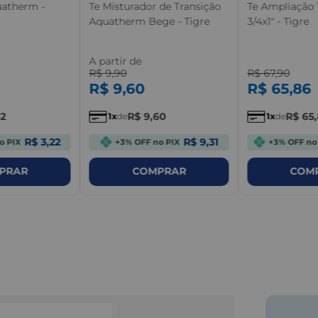
uatherm -
Te Misturador de Transição
Te Ampliação 
Aquatherm Bege - Tigre
3/4x1" - Tigre
A partir de
R$
9
,
90
R$
67
,
90
R$
9
,
60
R$
65
,
86
2
R$
9
,
60
R$
65
,
1
de
1
de
R$ 3,22
R$ 9,31
o PIX
+3% OFF no PIX
+3% OFF no
PRAR
COMPRAR
COM