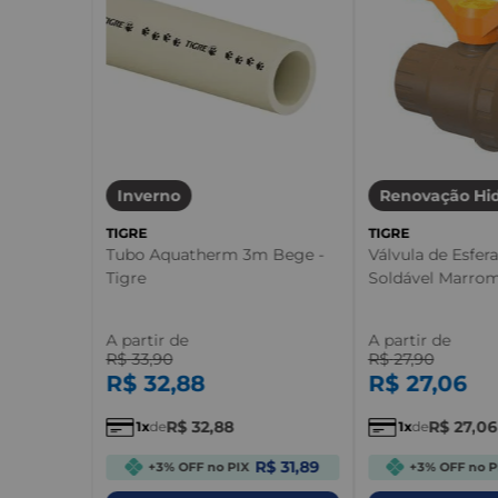
Inverno
Renovação Hid
TIGRE
TIGRE
Tubo Aquatherm 3m Bege -
Válvula de Esfer
Tigre
Soldável Marrom
A partir de
A partir de
R$
33
,
90
R$
27
,
90
R$
32
,
88
R$
27
,
06
R$
32
,
88
R$
27
,
06
1
de
1
de
R$ 31,89
+3% OFF no PIX
+3% OFF no P