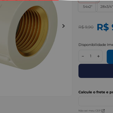
54x2"
28x3/4
R$
R$
9
,
90
Disponibilidade Im
－
＋
IMAGENS MERAMENTE I
Não sei meu CEP