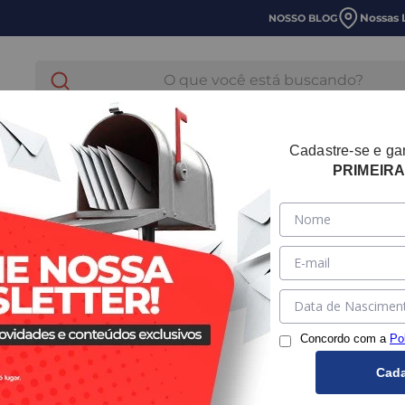
Nossas 
NOSSO BLOG
O que você está buscando?
E LAVANDERIA
HIDRÁULICA
TUBOS E CONEXOES
Cadastre-se e g
PRIMEIR
Luva de T
SKU:
500001
Marca:
T
Concordo com a
Po
Bitola
Cada
15x1/2"
22x1/2