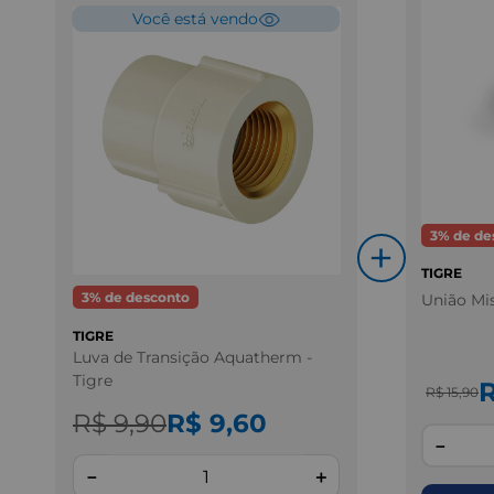
Você está vendo
3
% de de
+
TIGRE
3
% de desconto
União Mis
TIGRE
Luva de Transição Aquatherm -
Tigre
R
R$ 15,90
R$ 9,90
R$ 9,60
－
－
＋