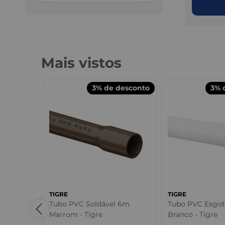
Mais vistos
desconto
3%
de desconto
3%
d
TIGRE
TIGRE
 Marrom -
Tubo PVC Soldável 6m
Tubo PVC Esgo
Marrom - Tigre
Branco - Tigre