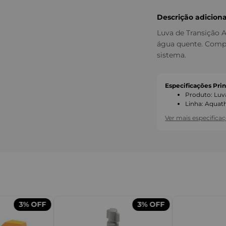
Descrição adiciona
Luva de Transição 
água quente. Comp
sistema.
Especificações Prin
Produto
:
Luv
Linha
:
Aquat
Ver mais especifica
3%
OFF
3%
OFF