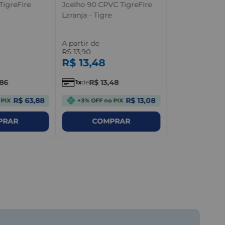
A partir de
TigreFire
Joelho 90 CPVC TigreFire
R$
28
,
90
Laranja - Tigre
R$
28
,
03
A partir de
R$
13
,
90
R$
28
,
1
de
R$
13
,
48
86
R$
13
,
48
1
de
+3% OFF no
R$ 63,88
R$ 13,08
 PIX
+3% OFF no PIX
COM
PRAR
COMPRAR