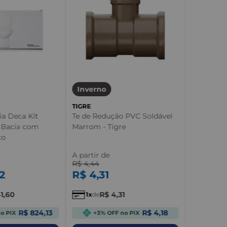
Inverno
TIGRE
ia Deca Kit
Te de Redução PVC Soldável
 Bacia com
Marrom - Tigre
co
A partir de
R$
4
,
44
2
R$
4
,
31
41
,
60
R$
4
,
31
1
de
R$ 824,13
R$ 4,18
o PIX
+3% OFF no PIX