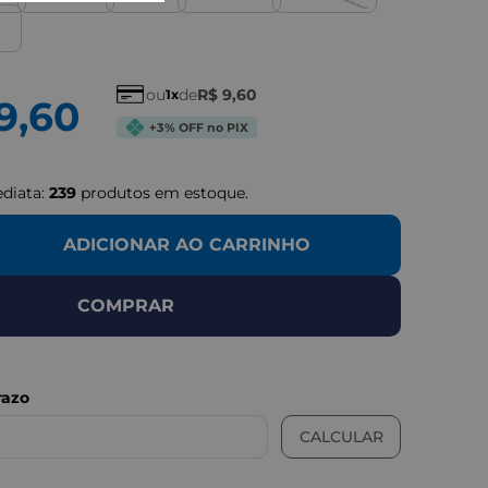
"
IMAGEN
ou
de
R$
9
,
60
1
9
,
60
+3% OFF no PIX
ediata:
239
produtos em estoque.
ADICIONAR AO CARRINHO
COMPRAR
LUSTRATIVAS