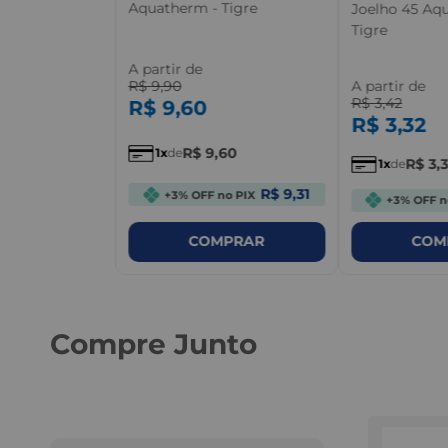
Aquatherm - Tigre
Joelho 45 Aq
Tigre
7
A partir de
A partir de
R$
9
,
90
R$
3
,
42
R$
9
,
60
7
,
73
R$
3
,
32
R$
9
,
60
1
de
R$
3
,
3
1
de
R$ 170,21
 PIX
R$ 9,31
+3% OFF no PIX
+3% OFF n
PRAR
COMPRAR
COM
Compre Junto