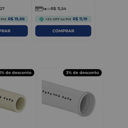
27
R$
11
,
54
1
de
R$ 19,66
R$ 11,19
 PIX
+3% OFF no PIX
COM
PRAR
COMPRAR
3%
de desconto
3%
de desconto