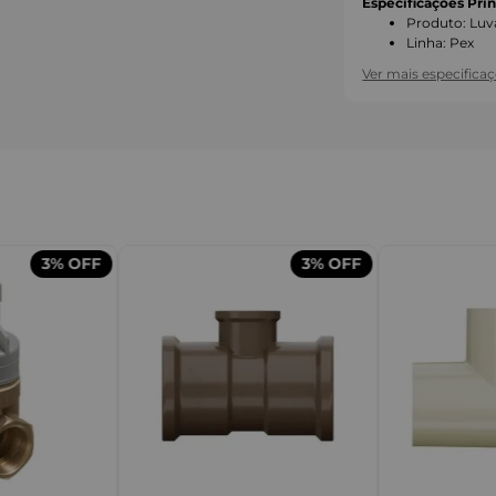
Especificações Prin
Produto
:
Luv
Linha
:
Pex
Ver mais especifica
3%
OFF
3%
OFF