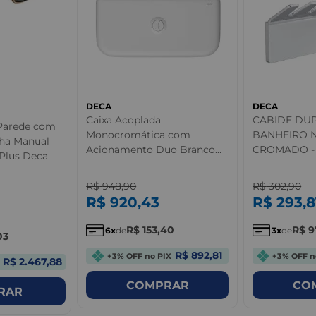
DECA
DECA
Caixa Acoplada
CABIDE DU
 Parede com
Monocromática com
BANHEIRO 
ha Manual
Acionamento Duo Branco
CROMADO -
Plus Deca
Deca
R$
948
,
90
R$
302
,
90
R$
920
,
43
R$
293
,
8
R$
153
,
40
R$
9
6
de
3
de
03
R$ 892,81
+3% OFF no PIX
+3% OFF n
R$ 2.467,88
COMPRAR
CO
RAR