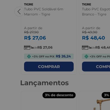
TIGRE
TIGRE
 Marrom -
Tubo PVC Soldável 6m
Tubo PVC Esgo
Marrom - Tigre
Branco - Tigre
A partir de
A partir de
R$
27
,
90
R$
49
,
90
R$
27
,
06
R$
48
,
40
R$
27
,
06
R$
48
,
4
1
de
1
de
R$ 0,96
R$ 26,24
+3% OFF no PIX
+3% OFF no P
R
COMPRAR
COMP
Lançamentos
desconto
3%
de desconto
3%