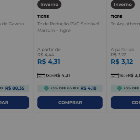
Inverno
Inverno
TIGRE
TIGRE
o de Gaveta
Te de Redução PVC Soldável
Te Aquatherm
Marrom - Tigre
A partir de
A partir de
R$
4
,
44
R$
3
,
22
R$
4
,
31
R$
3
,
12
R$
4
,
31
R$
3
,
1
de
1
de
R$ 88,35
R$ 4,18
IX
+3% OFF no PIX
+3% OFF 
RAR
COMPRAR
CO