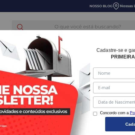
Nossas 
NOSSO BLOG
O que você está buscando?
E LAVANDERIA
HIDRÁULICA
TUBOS E CONEXOES
Cadastre-se e g
PRIMEIR
Luva de R
SKU:
1412800138
Mar
Concordo com a
Po
Bitola
Cada
20mm x 16mm