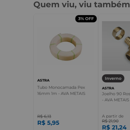
Quem viu, viu també
3%
OFF
dução Macho
 1 1/4x1" -
Inverno
ASTRA
Tubo Monocamada Pex
ASTRA
16mm 1m - AVA METAIS
Joelho 90 Ro
- AVA METAIS
A partir de
R$
6
,
13
R$
21
,
90
R$
5
,
95
R$
21
,
24