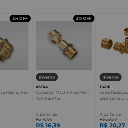
m
3%
OFF
3%
OFF
Inverno
Inverno
ASTRA
TIGRE
sca Macho Pex
Conector Macho Fixa Pex -
Te de Redução
AVA METAIS
Deslizante Cli
A partir de
A partir de
R$
16
,
90
R$
20
,
90
R$
16
,
39
R$
20
,
27