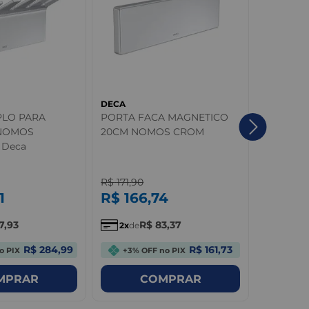
DECA
DECA
PLO PARA
PORTA FACA MAGNETICO
Caixa Ac
NOMOS
20CM NOMOS CROM
Monocro
 Deca
Acioname
Living Q
R$
171
,
90
R$
593
,
9
1
R$
166
,
74
R$
57
7
,
93
R$
83
,
37
2
de
6
de
R$ 284,99
R$ 161,73
o PIX
+3% OFF no PIX
+3% O
MPRAR
COMPRAR