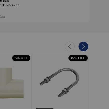
cipais
a de Redução
ções
3%
OFF
15%
OFF