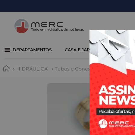
DEPARTAMENTOS
CASA E JARDIM
COZINHA 
HIDRÁULICA
Tubos e Conexões
Pex