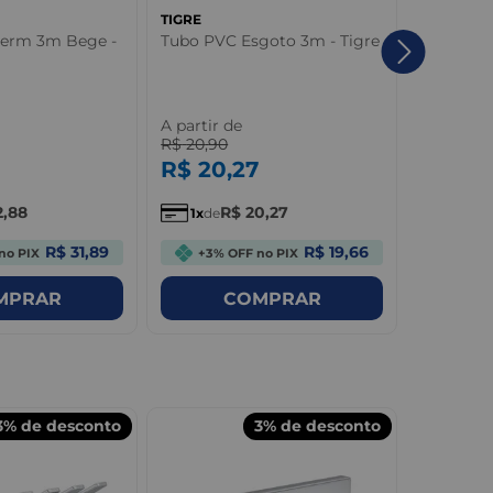
TIGRE
TIGRE
herm 3m Bege -
Tubo PVC Esgoto 3m - Tigre
Adaptado
Rosca PV
- Tigre
A partir de
A partir 
R$
20
,
90
R$
1
,
08
R$
20
,
27
R$
1
,
0
2
,
88
R$
20
,
27
R
1
de
1
de
R$ 31,89
R$ 19,66
no PIX
+3% OFF no PIX
+3%
MPRAR
COMPRAR
3%
de desconto
3%
de desconto