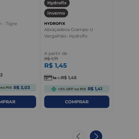
Hydrofix
Inverno
 - Tigre
HYDROFIX
Abraçadeira Grampo U
Vergalhão- Hydrofix
A partir de
R$
1
,
71
R$
1
,
45
12
R$
1
,
45
1
de
R$ 3,03
no PIX
R$ 1,41
+3% OFF no PIX
MPRAR
COMPRAR