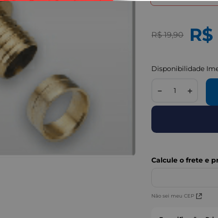
R$
R$
19
,
90
Disponibilidade Im
－
＋
Não sei meu CEP