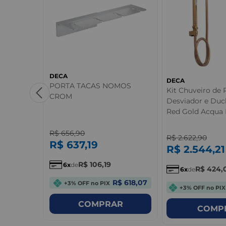
DECA
DECA
Deca
PORTA TACAS NOMOS
Kit Chuveiro de
CROM
Desviador e Duc
Red Gold Acqua 
R$
656
,
90
R$
2.622
,
90
R$
637
,
19
R$
2.544
,
21
R$
106
,
19
6
de
R$
424
,
6
de
$ 446,83
R$ 618,07
+3% OFF no PIX
+3% OFF no PIX
R
COMPRAR
COMP