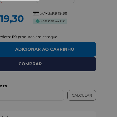
ou
de
R$
19
,
30
1
19
,
30
+3% OFF no PIX
ediata:
119
produtos em estoque.
ADICIONAR AO CARRINHO
COMPRAR