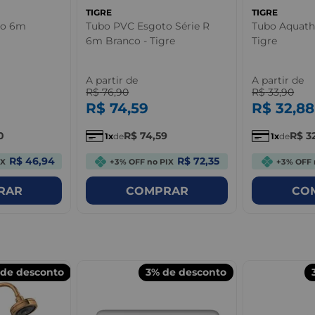
TIGRE
TIGRE
to 6m
Tubo PVC Esgoto Série R
Tubo Aquat
6m Branco - Tigre
Tigre
A partir de
A partir de
R$
76
,
90
R$
33
,
90
R$
74
,
59
R$
32
,
88
0
R$
74
,
59
R$
3
1
de
1
de
R$ 46,94
R$ 72,35
IX
+3% OFF no PIX
+3% OFF 
RAR
COMPRAR
CO
de desconto
3%
de desconto