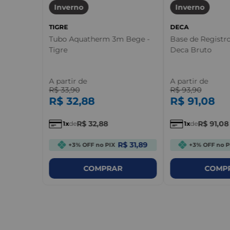
Inverno
Inverno
TIGRE
DECA
Tubo Aquatherm 3m Bege -
Base de Registr
Tigre
Deca Bruto
A partir de
A partir de
R$
33
,
90
R$
93
,
90
R$
32
,
88
R$
91
,
08
R$
32
,
88
R$
91
,
08
1
de
1
de
R$ 31,89
+3% OFF no PIX
+3% OFF no P
COMPRAR
COMP