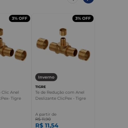
3%
OFF
3%
OFF
Inverno
TIGRE
Inverno
Tubo Pex 5
TIGRE
 Clic Anel
Te de Redução com Anel
cPex- Tigre
Deslizante ClicPex - Tigre
A partir de
A partir de
R$
11
,
90
R$
11
,
54