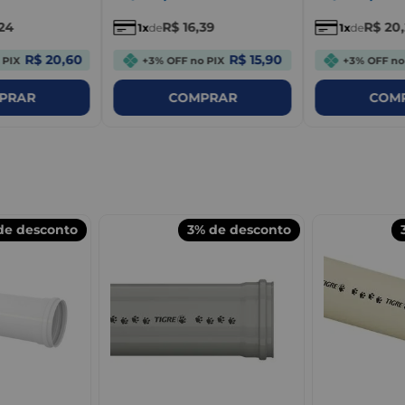
24
R$
16
,
39
R$
20
,
1
de
1
de
R$ 20,60
R$ 15,90
 PIX
+3% OFF no PIX
+3% OFF no
PRAR
COMPRAR
COM
e desconto
3%
de desconto