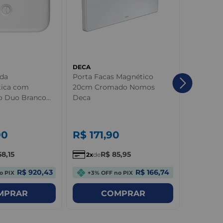
DECA
DECA
ada
Porta Facas Magnético
Papeleir
ica com
20cm Cromado Nomos
You Dec
o Duo Branco
Deca
90
R$
171
,
90
R$
70
58
,
15
R$
85
,
95
2
de
6
de
R$ 920,43
R$ 166,74
o PIX
+3% OFF no PIX
+3% OF
MPRAR
COMPRAR