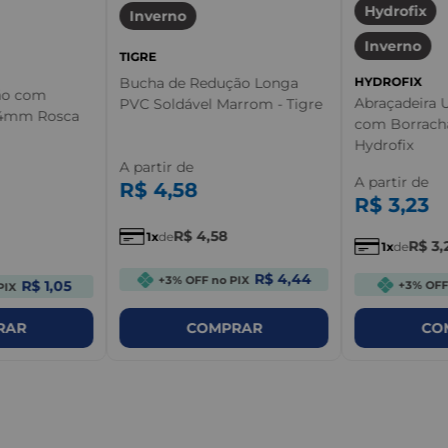
Hydrofix
Inverno
Inverno
TIGRE
Bucha de Redução Longa
HYDROFIX
ão com
Abraçadeira 
PVC Soldável Marrom - Tigre
64mm Rosca
com Borracha
Hydrofix
A partir de
A partir de
R$
4
,
58
R$
3
,
23
R$
4
,
58
1
de
R$
3
,
1
de
R$ 4,44
+3% OFF no PIX
R$ 1,05
+3% OFF
PIX
RAR
COMPRAR
CO