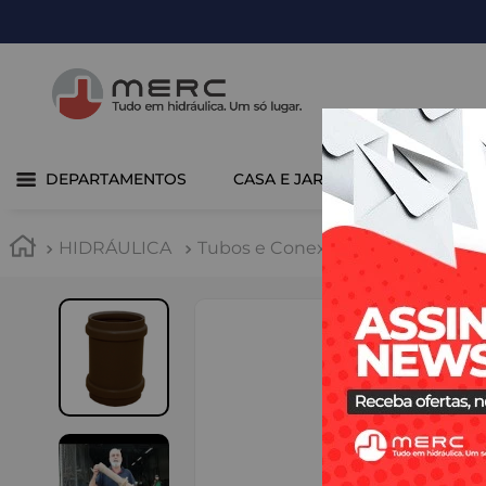
DEPARTAMENTOS
CASA E JARDIM
COZINHA 
HIDRÁULICA
Tubos e Conexões
PVC