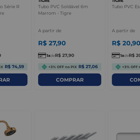
TIGRE
TIGRE
o Série R
Tubo PVC Soldável 6m
Tubo PVC Es
re
Marrom - Tigre
A partir de
A partir de
R$
27
,
90
R$
20
,
9
0
R$
27
,
90
R$
2
1
de
1
de
R$ 74,59
R$ 27,06
IX
+3% OFF no PIX
+3% OFF 
RAR
COMPRAR
CO