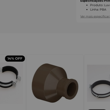
Especificações Prin
Produto
:
Luv
Linha
:
PBA
Ver mais especifica
14%
OFF