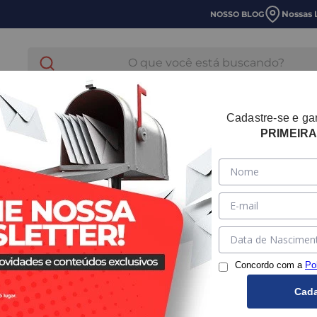
Nossas 
NOSSO BLOG
O que você está buscando?
E LAVANDERIA
HIDRÁULICA
TUBOS E CONEXOES
Cadastre-se e g
PRIMEIR
Luva de C
SKU:
2080602154
Ma
Concordo com a
Po
Bitola
Cada
110mm
200