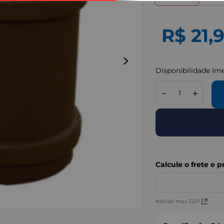
R$
21
,
Disponibilidade Im
－
＋
Não sei meu CEP