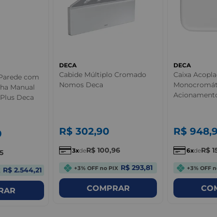
DECA
DECA
Cabide Múltiplo Cromado
Caixa Acopl
 Parede com
Nomos Deca
Monocromát
cha Manual
Acionament
Plus Deca
Deca
R$
302
,
90
R$
948
,
0
R$
100
,
96
R$
1
3
de
6
de
15
R$ 293,81
+3% OFF no PIX
+3% OFF n
R$ 2.544,21
X
COMPRAR
CO
RAR