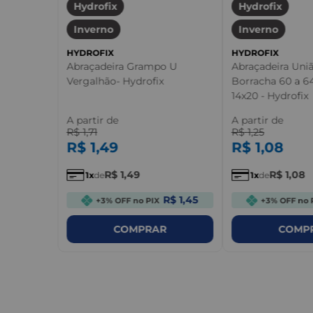
Hydrofix
Hydrofix
Inverno
Inverno
HYDROFIX
HYDROFIX
Abraçadeira Grampo U
Abraçadeira Uni
Vergalhão- Hydrofix
Borracha 60 a 
14x20 - Hydrofix
A partir de
A partir de
R$
1
,
71
R$
1
,
25
R$
1
,
49
R$
1
,
08
R$
1
,
49
R$
1
,
08
1
de
1
de
R$ 1,45
+3% OFF no PIX
+3% OFF no 
COMPRAR
COMP