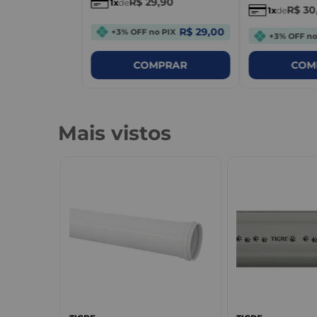
R$
29
,
90
1
de
R$
30
1
de
R$ 29,00
+3% OFF no PIX
+3% OFF no
PRAR
COMPRAR
COM
Mais vistos