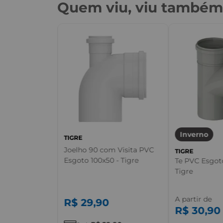
Quem viu, viu també
cável 2" 6m -
Inverno
TIGRE
Joelho 90 com Visita PVC
TIGRE
Esgoto 100x50 - Tigre
Te PVC Esgoto
Tigre
A partir de
R$
29
,
90
R$
30
,
90