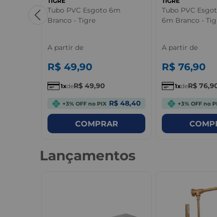
TIGRE
TIGRE
lsa e
Tubo PVC Esgoto 6m
Tubo PVC Esgot
l Marrom
Branco - Tigre
6m Branco - Tig
A partir de
A partir de
R$
49
,
90
R$
76
,
90
R$
49
,
90
R$
76
,
9
1
de
1
de
R$ 1,04
R$ 48,40
+3% OFF no PIX
+3% OFF no P
R
COMPRAR
COMP
Lançamentos