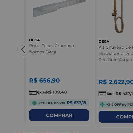
DECA
DECA
eca You
Porta Taças Cromado
Kit Chuveiro de
Nomos Deca
Desviador e Du
Red Gold Acqua 
R$
656
,
90
R$
2.622
,
9
R$
109
,
48
6
de
R$
437
,
6
de
$ 460,65
R$ 637,19
+3% OFF no PIX
+3% OFF no PI
R
COMPRAR
COMP