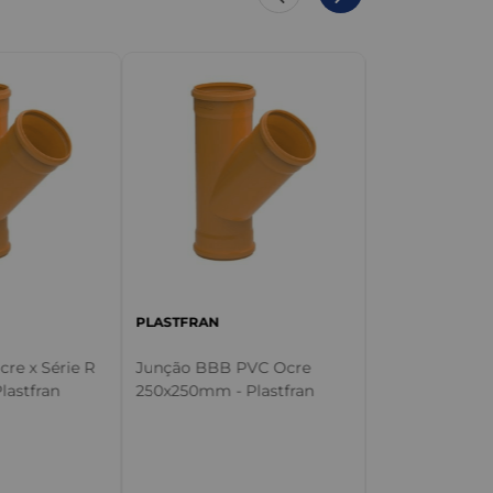
PLASTFRAN
Junção BBB P
150x150mm - P
PLASTFRAN
re x Série R
Junção BBB PVC Ocre
lastfran
250x250mm - Plastfran