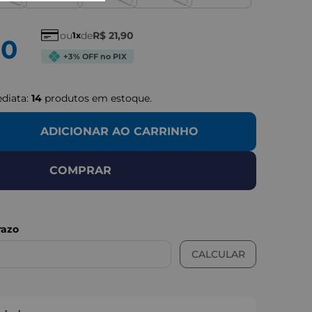
ou
de
R$
21
,
90
1
90
+3% OFF no PIX
ediata:
14
produtos em estoque.
ADICIONAR AO CARRINHO
COMPRAR