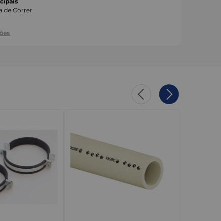
cipais
a de Correr
ções