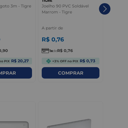
TIGRE
TIGRE
goto 3m - Tigre
Joelho 90 PVC Soldável
Tubo Aqu
Marrom - Tigre
Tigre
A partir de
A partir 
0
R$
0
,
76
R$
33
,
0
,
90
R$
0
,
76
R
1
de
1
de
R$ 20,27
R$ 0,73
no PIX
+3% OFF no PIX
+3% O
MPRAR
COMPRAR