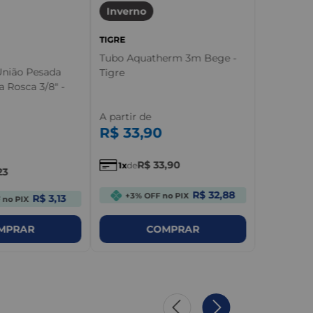
Inverno
TIGRE
Tubo Aquatherm 3m Bege -
União Pesada
Tigre
 Rosca 3/8" -
A partir de
R$
33
,
90
R$
33
,
90
1
de
23
R$ 32,88
+3% OFF no PIX
R$ 3,13
 no PIX
MPRAR
COMPRAR