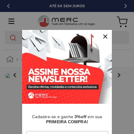
ATÉ 6X SEM JUROS
O que você está buscando?
hidráulica
drenagem
caixas secas
IMAGENS MERAMENTE ILUSTRATIVAS
I
Cadastre-se e ganhe
3%off
em sua
PRIMEIRA COMPRA!