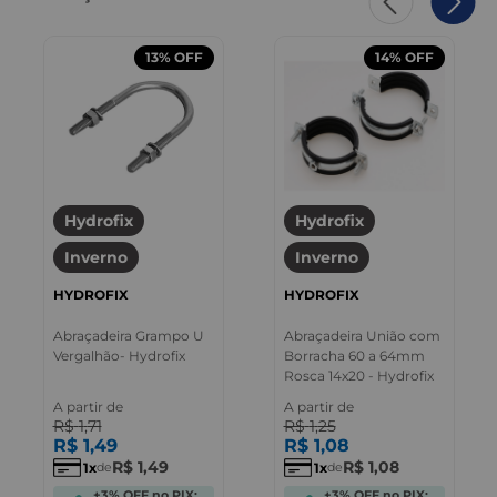
13%
OFF
14%
OFF
Hydrofix
Hydrofix
Inverno
Inverno
HYDROFIX
HYDROFIX
Abraçadeira Grampo U
Abraçadeira União com
Vergalhão- Hydrofix
Borracha 60 a 64mm
Rosca 14x20 - Hydrofix
A partir de
A partir de
R$
1
,
71
R$
1
,
25
R$
1
,
49
R$
1
,
08
R$
1
,
49
R$
1
,
08
1
1
de
de
+3% OFF no PIX:
+3% OFF no PIX: