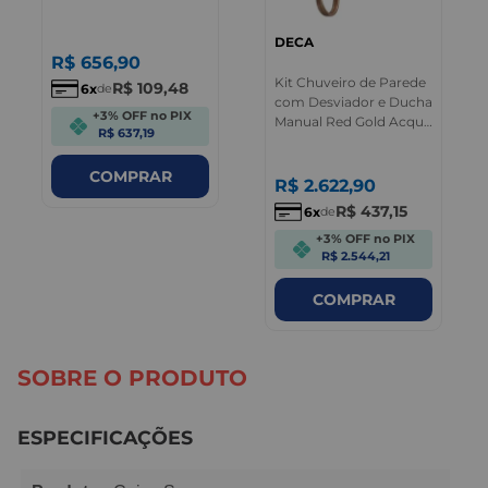
DECA
R$
656
,
90
Kit Chuveiro de Parede
R$
109
,
48
6
de
com Desviador e Ducha
+3% OFF no PIX
Manual Red Gold Acqua
R$ 637,19
Plus Deca
COMPRAR
R$
2.622
,
90
R$
437
,
15
6
de
+3% OFF no PIX
R$ 2.544,21
COMPRAR
SOBRE O PRODUTO
ESPECIFICAÇÕES