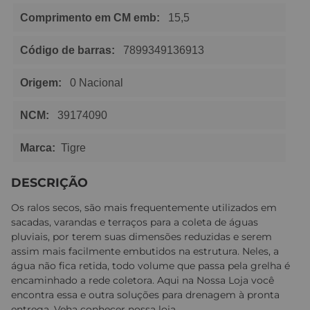
Comprimento em CM emb:
15,5
Código de barras:
7899349136913
Origem:
0 Nacional
NCM:
39174090
Marca:
Tigre
DESCRIÇÃO
Os ralos secos, são mais frequentemente utilizados em
sacadas, varandas e terraços para a coleta de águas
pluviais, por terem suas dimensões reduzidas e serem
assim mais facilmente embutidos na estrutura. Neles, a
água não fica retida, todo volume que passa pela grelha é
encaminhado a rede coletora. Aqui na Nossa Loja você
encontra essa e outra soluções para drenagem à pronta
entrega. Veha conhecer nossa loja.