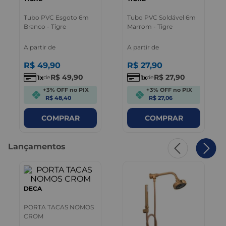
Tubo PVC Esgoto 6m
Tubo PVC Soldável 6m
Branco - Tigre
Marrom - Tigre
A partir de
A partir de
R$
49
,
90
R$
27
,
90
R$
49
,
90
R$
27
,
90
1
1
de
de
+3% OFF no PIX
+3% OFF no PIX
R$ 48,40
R$ 27,06
COMPRAR
COMPRAR
Lançamentos
DECA
PORTA TACAS NOMOS
CROM