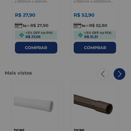
x 100mm x 40mm
x 100mm x 40/50mm
Branco - Tigre
Branco - Tigre
R$
27
,
90
R$
52
,
90
R$
27
,
90
R$
52
,
90
1
1
de
de
+3% OFF no PIX:
+3% OFF no PIX:
R$ 27,06
R$ 51,31
COMPRAR
COMPRAR
Mais vistos
TIGRE
TIGRE