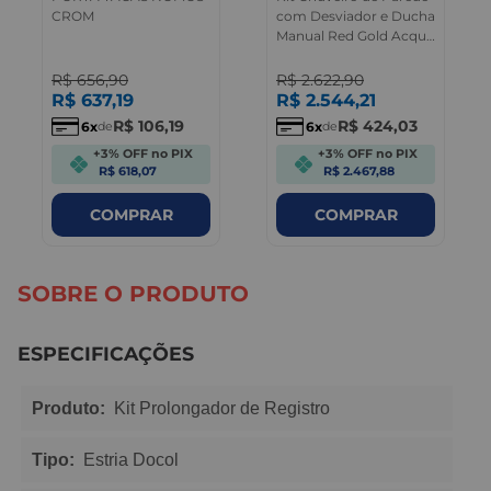
CROM
com Desviador e Ducha
Manual Red Gold Acqua
Plus Deca
R$
656
,
90
R$
2.622
,
90
R$
637
,
19
R$
2.544
,
21
R$
106
,
19
R$
424
,
03
6
6
de
de
+3% OFF no PIX
+3% OFF no PIX
R$ 618,07
R$ 2.467,88
COMPRAR
COMPRAR
SOBRE O PRODUTO
ESPECIFICAÇÕES
Produto:
Kit Prolongador de Registro
Tipo:
Estria Docol