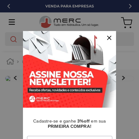
VENDA PARA EMPRESAS
O que você está buscando?
banheiro
instalação e acessórios
IMAGENS MERAMENTE ILUSTRATIVAS
I
Cadastre-se e ganhe
3%off
em sua
PRIMEIRA COMPRA!