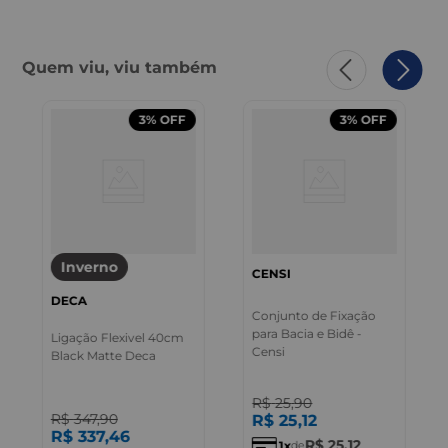
Quem viu, viu também
3%
OFF
3%
OFF
Inverno
CENSI
DECA
Conjunto de Fixação
para Bacia e Bidê -
Ligação Flexivel 40cm
Censi
Black Matte Deca
R$
25
,
90
R$
347
,
90
R$
25
,
12
R$
337
,
46
R$
25
,
12
1
de