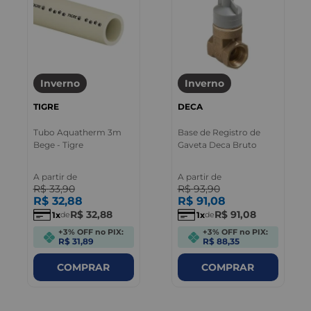
Inverno
Inverno
TIGRE
DECA
Tubo Aquatherm 3m
Base de Registro de
Bege - Tigre
Gaveta Deca Bruto
A partir de
A partir de
R$
33
,
90
R$
93
,
90
R$
32
,
88
R$
91
,
08
R$
32
,
88
R$
91
,
08
1
1
de
de
+3% OFF no PIX:
+3% OFF no PIX:
R$ 31,89
R$ 88,35
COMPRAR
COMPRAR