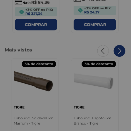
R$
84
,
36
4
de
+3% OFF no PIX:
+3% OFF no PIX:
R$ 24,37
R$ 327,34
COMPRAR
COMPRAR
Mais vistos
3%
de desconto
3%
de desconto
TIGRE
TIGRE
Tubo PVC Soldável 6m
Tubo PVC Esgoto 6m
Marrom - Tigre
Branco - Tigre