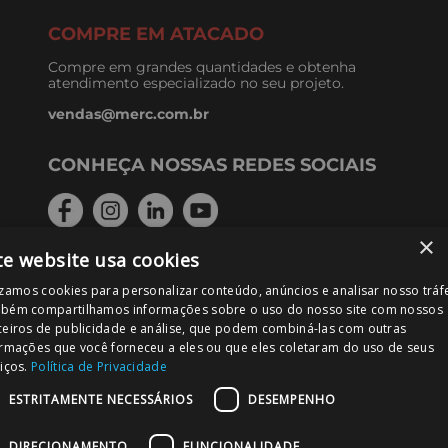
COMPRE EM ATACADO
Compre em grandes quantidades e obtenha
atendimento especializado no seu projeto.
vendas@merc.com.br
CONHEÇA NOSSAS REDES SOCIAIS
×
te website usa cookies
FORMAS DE PAGAMENTO
izamos cookies para personalizar conteúdo, anúncios e analisar nosso tráf
bém compartilhamos informações sobre o uso do nosso site com nossos
ceiros de publicidade e análise, que podem combiná-las com outras
ormações que você forneceu a eles ou que eles coletaram do uso de seus
iços.
Política de Privacidade
PODE CONFIAR!
ESTRITAMENTE NECESSÁRIOS
DESEMPENHO
DIRECIONAMENTO
FUNCIONALIDADE