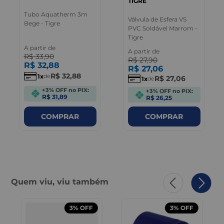
TIGRE
Tubo Aquatherm 3m
Válvula de Esfera VS
Bege - Tigre
PVC Soldável Marrom -
Tigre
A partir de
A partir de
R$
33
,
90
R$
27
,
90
R$
32
,
88
R$
27
,
06
R$
32
,
88
1
de
R$
27
,
06
1
de
+3% OFF no PIX:
+3% OFF no PIX:
R$ 31,89
R$ 26,25
COMPRAR
COMPRAR
Quem viu, viu também
3%
OFF
3%
OFF