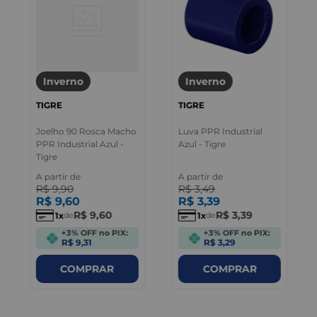
Inverno
Inverno
TIGRE
TIGRE
Joelho 90 Rosca Macho
Luva PPR Industrial
PPR Industrial Azul -
Azul - Tigre
Tigre
A partir de
A partir de
R$
9
,
90
R$
3
,
49
R$
9
,
60
R$
3
,
39
R$
9
,
60
R$
3
,
39
1
1
de
de
+3% OFF no PIX:
+3% OFF no PIX:
R$ 9,31
R$ 3,29
COMPRAR
COMPRAR