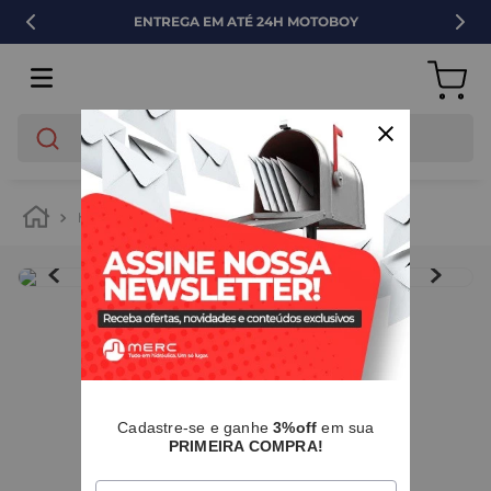
ENTREGA EM ATÉ 24H MOTOBOY
O que você está buscando?
hidráulica
tubos e conexões
ppr
IMAGENS MERAMENTE ILUSTRATIVAS
I
Cadastre-se e ganhe
3%off
em sua
PRIMEIRA COMPRA!