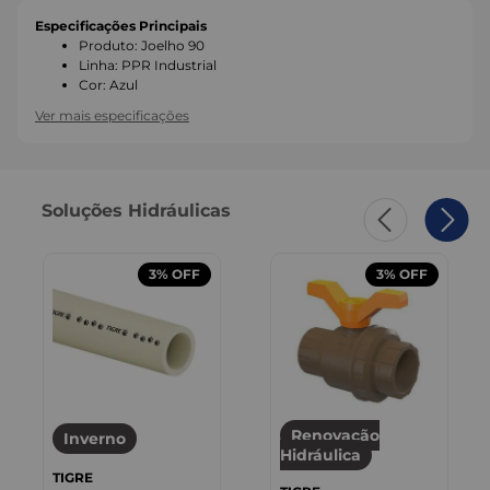
Especificações Principais
Produto
:
Joelho 90
Linha
:
PPR Industrial
Cor
:
Azul
Ver mais especificações
Soluções Hidráulicas
3%
OFF
3%
OFF
Renovação
Inverno
Hidráulica
TIGRE