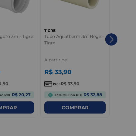
TIGRE
TIGRE
goto 3m - Tigre
Tubo Aquatherm 3m Bege -
Adaptado
Tigre
Rosca PV
- Tigre
A partir de
A partir 
0
R$
33
,
90
R$
1
,
0
0
,
90
R$
33
,
90
R
1
de
1
de
R$ 20,27
R$ 32,88
no PIX
+3% OFF no PIX
+3% 
MPRAR
COMPRAR