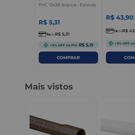
PVC 12x38 Branca - Esteves
R$
43
,
90
R$
5
,
31
R$
43
1
de
R$
5
,
31
1
de
+3% OFF no
R$ 5,15
+3% OFF no PIX
PRAR
COMPRAR
COM
Mais vistos