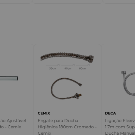
m
CEMIX
DECA
ão Ajustável
Engate para Ducha
Ligação Flexi
o - Cemix
Higiênica 180cm Cromado -
1,7m com Sup
Cemix
Ducha Manual