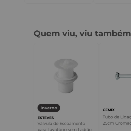
Quem viu, viu també
ex Cinza -
Inverno
CEMIX
Tubo de Ligaç
ESTEVES
25cm Cromad
Válvula de Escoamento
para Lavatório sem Ladrão