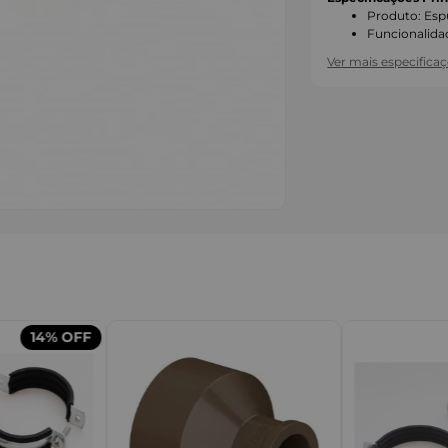
Produto
:
Esp
Funcionalida
Ver mais especifica
IMAGENS MERAMENTE I
14%
OFF