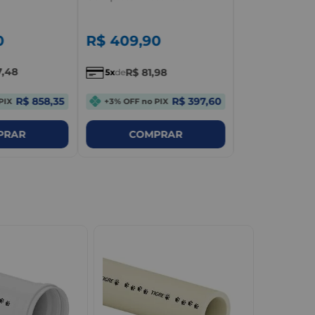
Cromado - Docol
0
R$
409
,
90
7
,
48
R$
81
,
98
5
de
R$ 858,35
R$ 397,60
PIX
+3% OFF no PIX
COM
COMPRAR
PRAR