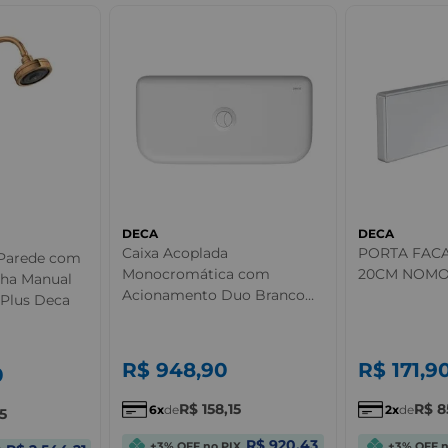
DECA
DECA
Caixa Acoplada
PORTA FAC
 Parede com
Monocromática com
20CM NOM
cha Manual
Acionamento Duo Branco
Plus Deca
Deca
R$
948
,
90
R$
171
,
9
0
R$
158
,
15
R$
8
6
de
2
de
15
R$ 920,43
+3% OFF no PIX
+3% OFF n