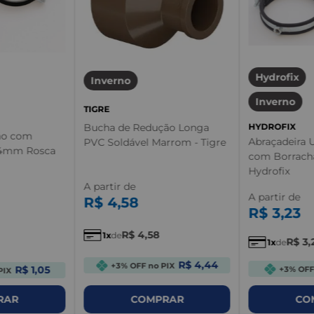
Hydrofix
Inverno
Inverno
TIGRE
Bucha de Redução Longa
HYDROFIX
ão com
Abraçadeira 
PVC Soldável Marrom - Tigre
64mm Rosca
com Borracha
Hydrofix
A partir de
A partir de
R$
4
,
58
R$
3
,
23
R$
4
,
58
1
de
R$
3
,
1
de
R$ 4,44
+3% OFF no PIX
R$ 1,05
+3% OFF
PIX
RAR
COMPRAR
CO