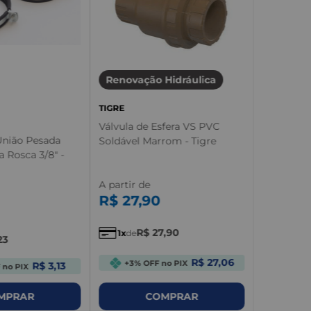
Renovação Hidráulica
TIGRE
Válvula de Esfera VS PVC
União Pesada
Soldável Marrom - Tigre
 Rosca 3/8" -
A partir de
R$
27
,
90
R$
27
,
90
1
de
23
R$ 27,06
+3% OFF no PIX
R$ 3,13
 no PIX
MPRAR
COMPRAR