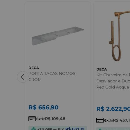
DECA
DECA
PORTA TACAS NOMOS
Kit Chuveiro de
CROM
Desviador e Du
xis
Red Gold Acqua 
nco Deca
R$
656
,
90
R$
2.622
,
9
R$
109
,
48
6
de
R$
437
,
6
de
$ 576,08
R$ 637,19
+3% OFF no PIX