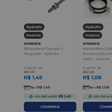
Hydrofix
Hydrofix
Inverno
Inverno
HYDROFIX
HYDROFIX
Abraçadeira Grampo U
Abraçadeira Uni
Vergalhão- Hydrofix
Borracha 60 a 
14x20 - Hydrofix
A partir de
A partir de
R$
1
,
71
R$
1
,
25
R$
1
,
49
R$
1
,
08
R$
1
,
49
R$
1
,
08
1
de
1
de
R$ 1,45
+3% OFF no PIX
+3% OFF no 
COMPRAR
COMP