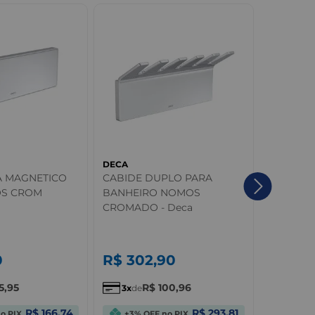
DECA
DECA
A MAGNETICO
CABIDE DUPLO PARA
Cabide C
OS CROM
BANHEIRO NOMOS
CROMADO - Deca
0
R$
302
,
90
R$
47
5
,
95
R$
100
,
96
R
3
de
5
de
R$ 166,74
R$ 293,81
o PIX
+3% OFF no PIX
+3% O