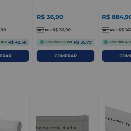
4604.C.170
R$
36
,
90
R$
884
,
9
,
90
R$
36
,
90
R$
14
1
de
6
de
R$ 42,58
R$ 35,79
 PIX
+3% OFF no PIX
+3% OFF no 
PRAR
COMPRAR
COM