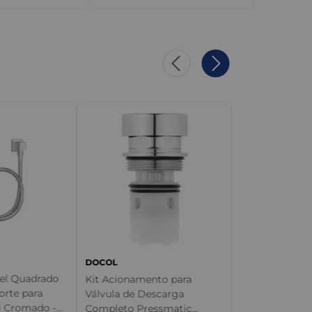
ESTEVES
Sifão para Pia
1/2 x 2" DN50 -
DOCOL
vel Quadrado
Kit Acionamento para
orte para
Válvula de Descarga
 Cromado -
Completo Pressmatic