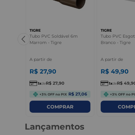
TIGRE
TIGRE
 Marrom -
Tubo PVC Soldável 6m
Tubo PVC Esgo
Marrom - Tigre
Branco - Tigre
A partir de
A partir de
R$
27
,
90
R$
49
,
90
R$
27
,
90
R$
49
,
9
1
de
1
de
R$ 0,98
R$ 27,06
+3% OFF no PIX
+3% OFF no P
R
COMPRAR
COMP
Lançamentos