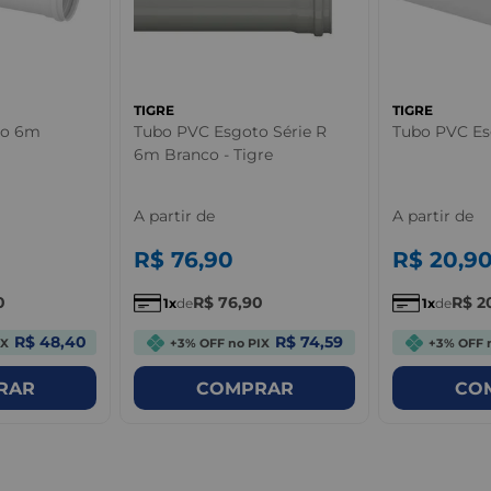
TIGRE
TIGRE
to 6m
Tubo PVC Esgoto Série R
Tubo PVC Es
6m Branco - Tigre
A partir de
A partir de
R$
76
,
90
R$
20
,
9
0
R$
76
,
90
R$
2
1
de
1
de
R$ 48,40
R$ 74,59
IX
+3% OFF no PIX
+3% OFF 
RAR
COMPRAR
CO