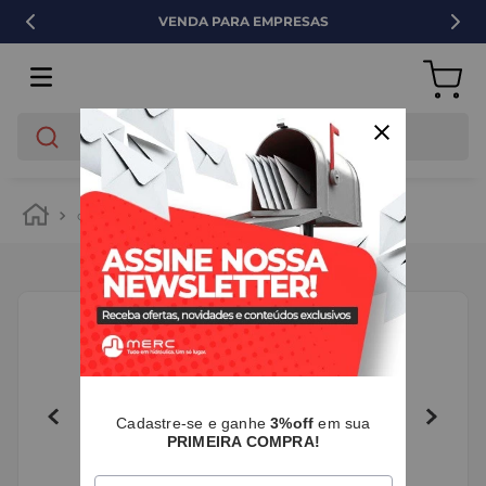
VENDA PARA EMPRESAS
O que você está buscando?
cozinha e lavanderia
jardim
esguicho
I
Cadastre-se e ganhe
3%off
em sua
PRIMEIRA COMPRA!