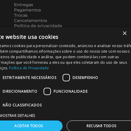
Entregas
Pagamentos
Trocas
Cancelamentos
Política de privacidade
×
Meus pedidos
te website usa cookies
Política de recompra
Trabalhe conosco
izamos cookies para personalizar conteúdo, anúncios e analisar nosso tráf
bém compartilhamos informações sobre o uso do nosso site com nossos
DÚVIDAS, SUGESTÕES OU
ceiros de publicidade e análise, que podem combiná-las com outras
RECLAMAÇÕES
ormações que você forneceu a eles ou que eles coletaram do uso de seus
iços.
Política de Privacidade
A MERC mantém um departamento dedicado
para o atendimento ao cliente.
ESTRITAMENTE NECESSÁRIOS
DESEMPENHO
Entre em contato. Sua opnião é importante para
nós
DIRECIONAMENTO
FUNCIONALIDADE
atendimento@merc.com.br
NÃO CLASSIFICADOS
ATENDIMENTO
MOSTRAR DETALHES
Atendimento, dúvidas sobre produtos e
ACEITAR TODOS
RECUSAR TODOS
atendimento pós venda. De segunda a sexta das