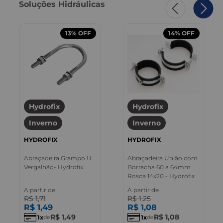
Soluções Hidráulicas
13%
OFF
14%
OFF
Hydrofix
Hydrofix
Inverno
Inverno
HYDROFIX
HYDROFIX
Abraçadeira Grampo U
Abraçadeira União com
Vergalhão- Hydrofix
Borracha 60 a 64mm
Rosca 14x20 - Hydrofix
A partir de
A partir de
R$
1
,
71
R$
1
,
25
R$
1
,
49
R$
1
,
08
R$
1
,
49
R$
1
,
08
1
1
de
de