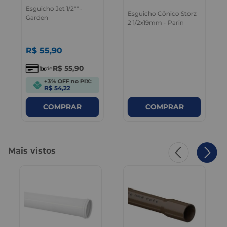
Esguicho Jet 1/2"" -
Esguicho Cônico Storz
Garden
2 1/2x19mm - Parin
R$
55
,
90
R$
55
,
90
1
de
+3% OFF no PIX:
R$ 54,22
COMPRAR
COMPRAR
Mais vistos