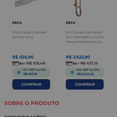
DECA
DECA
Porta Taças Cromado
Kit Chuveiro de Parede
Nomos Deca
com Desviador e Ducha
Manual Red Gold Acqua
Plus Deca
R$
656
,
90
R$
2.622
,
90
R$
109
,
48
R$
437
,
15
6
6
de
de
+3% OFF no PIX
+3% OFF no PIX
R$ 637,19
R$ 2.544,21
COMPRAR
COMPRAR
SOBRE O PRODUTO