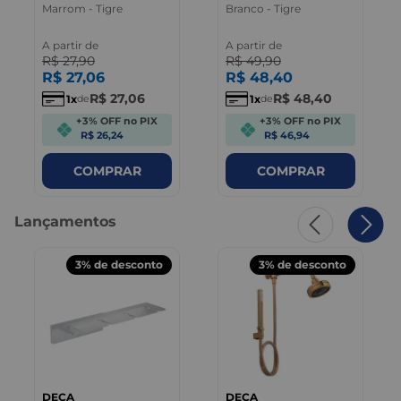
Marrom - Tigre
Branco - Tigre
A partir de
A partir de
R$
27
,
90
R$
49
,
90
R$
27
,
06
R$
48
,
40
R$
27
,
06
R$
48
,
40
1
1
de
de
+3% OFF no PIX
+3% OFF no PIX
R$ 26,24
R$ 46,94
COMPRAR
COMPRAR
Lançamentos
3%
de desconto
3%
de desconto
DECA
DECA