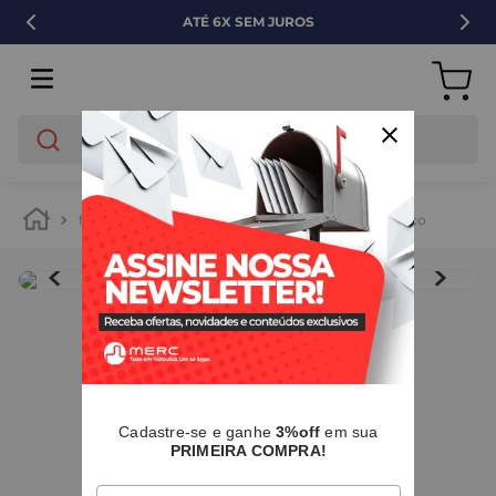
ATÉ 6X SEM JUROS
O que você está buscando?
ferramentas
laminas e discos de corte
disco
IMAGENS MERAMENTE ILUSTRATIVAS
I
Cadastre-se e ganhe
3%off
em sua
PRIMEIRA COMPRA!