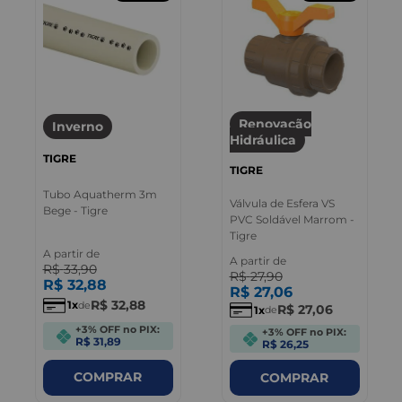
Renovação
Inverno
Hidráulica
TIGRE
TIGRE
Tubo Aquatherm 3m
Válvula de Esfera VS
Bege - Tigre
PVC Soldável Marrom -
Tigre
A partir de
A partir de
R$
33
,
90
R$
27
,
90
R$
32
,
88
R$
27
,
06
R$
32
,
88
1
de
R$
27
,
06
1
de
+3% OFF no PIX:
+3% OFF no PIX:
R$ 31,89
R$ 26,25
COMPRAR
COMPRAR