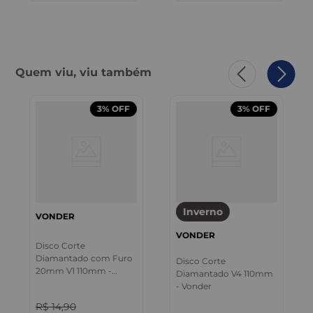
Quem viu, viu também
3%
OFF
3%
OFF
Inverno
VONDER
VONDER
Disco Corte
Diamantado com Furo
Disco Corte
20mm V1 110mm -
Diamantado V4 110mm
Vonder
- Vonder
R$
14
,
90