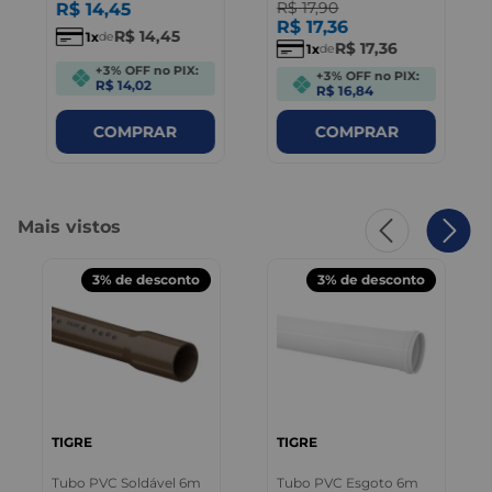
R$
17
,
90
R$
14
,
45
R$
17
,
36
R$
14
,
45
1
de
R$
17
,
36
1
de
+3% OFF no PIX:
+3% OFF no PIX:
R$ 14,02
R$ 16,84
COMPRAR
COMPRAR
Mais vistos
3%
de desconto
3%
de desconto
TIGRE
TIGRE
Tubo PVC Soldável 6m
Tubo PVC Esgoto 6m