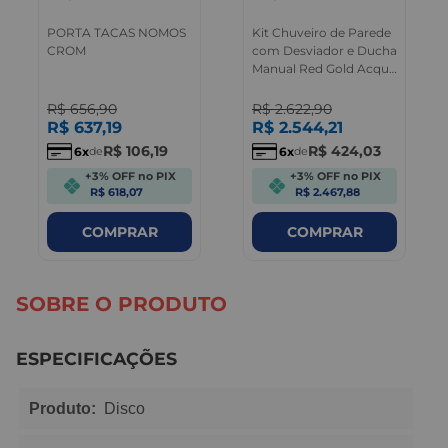
PORTA TACAS NOMOS
Kit Chuveiro de Parede
CROM
com Desviador e Ducha
Manual Red Gold Acqua
Plus Deca
R$
656
,
90
R$
2.622
,
90
R$
637
,
19
R$
2.544
,
21
R$
106
,
19
R$
424
,
03
6
6
de
de
+3% OFF no PIX
+3% OFF no PIX
R$ 618,07
R$ 2.467,88
COMPRAR
COMPRAR
SOBRE O PRODUTO
ESPECIFICAÇÕES
Produto:
Disco