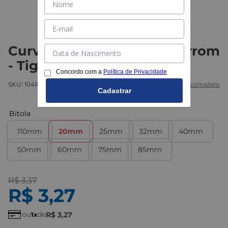
Curva 90 PVC Soldável Marrom
- Tigre
Concordo com a
Política de Privacidade
SKU:
104100001
Marca:
Tigre
Ver descritivo completo
Cadastrar
Bitola
110mm
20mm
25mm
32mm
40mm
50mm
60mm
75mm
85mm
R$
3
,
37
R$
3
,
27
ou
de
R$
3
,
27
1