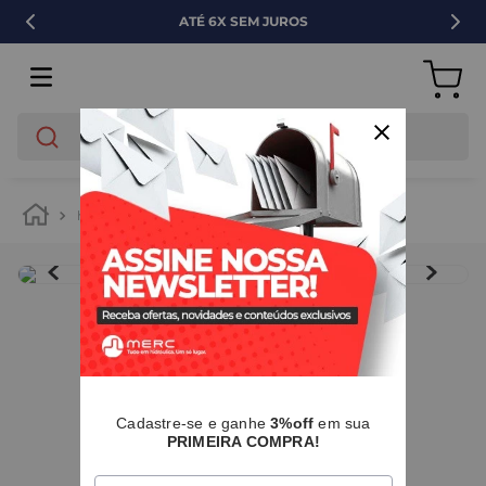
SEM JUROS
VENDA PAR
O que você está buscando?
hidráulica
tubos e conexões
pvc
IMAGENS MERAMENTE ILUSTRATIVAS
I
Cadastre-se e ganhe
3%off
em sua
PRIMEIRA COMPRA!