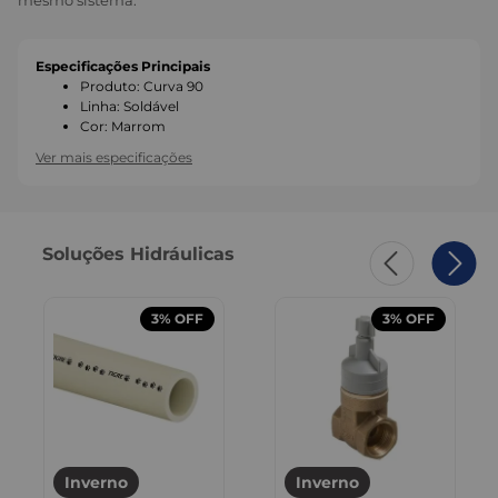
mesmo sistema.
Especificações Principais
Produto
:
Curva 90
Linha
:
Soldável
Cor
:
Marrom
Ver mais especificações
Soluções Hidráulicas
3%
OFF
3%
OFF
Inverno
Inverno