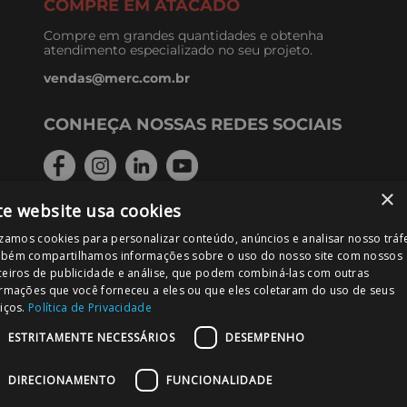
COMPRE EM ATACADO
Compre em grandes quantidades e obtenha
atendimento especializado no seu projeto.
vendas@merc.com.br
CONHEÇA NOSSAS REDES SOCIAIS
×
te website usa cookies
FORMAS DE PAGAMENTO
izamos cookies para personalizar conteúdo, anúncios e analisar nosso tráf
bém compartilhamos informações sobre o uso do nosso site com nossos
ceiros de publicidade e análise, que podem combiná-las com outras
ormações que você forneceu a eles ou que eles coletaram do uso de seus
iços.
Política de Privacidade
PODE CONFIAR!
ESTRITAMENTE NECESSÁRIOS
DESEMPENHO
DIRECIONAMENTO
FUNCIONALIDADE