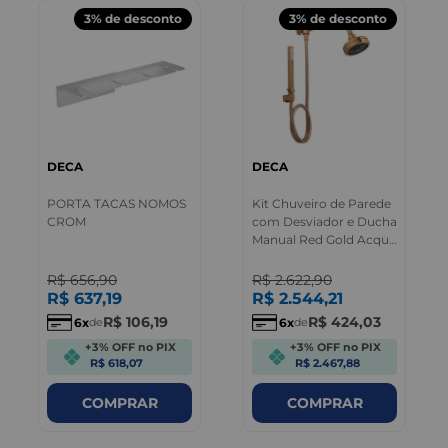
3%
de desconto
3%
de desconto
DECA
DECA
PORTA TACAS NOMOS
Kit Chuveiro de Parede
CROM
com Desviador e Ducha
Manual Red Gold Acqua
Plus Deca
R$
656
,
90
R$
2.622
,
90
R$
637
,
19
R$
2.544
,
21
R$
106
,
19
R$
424
,
03
6
6
de
de
+3% OFF no PIX
+3% OFF no PIX
R$ 618,07
R$ 2.467,88
COMPRAR
COMPRAR