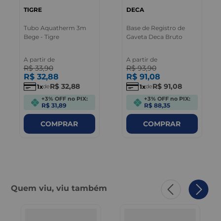
TIGRE
DECA
Tubo Aquatherm 3m
Base de Registro de
Bege - Tigre
Gaveta Deca Bruto
A partir de
A partir de
R$
33
,
90
R$
93
,
90
R$
32
,
88
R$
91
,
08
R$
32
,
88
R$
91
,
08
1
1
de
de
+3% OFF no PIX:
+3% OFF no PIX:
R$ 31,89
R$ 88,35
COMPRAR
COMPRAR
Quem viu, viu também