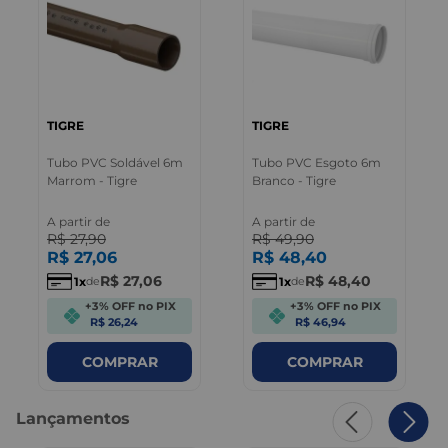
TIGRE
TIGRE
Tubo PVC Soldável 6m
Tubo PVC Esgoto 6m
Marrom - Tigre
Branco - Tigre
A partir de
A partir de
R$
27
,
90
R$
49
,
90
R$
27
,
06
R$
48
,
40
R$
27
,
06
R$
48
,
40
1
1
de
de
+3% OFF no PIX
+3% OFF no PIX
R$ 26,24
R$ 46,94
COMPRAR
COMPRAR
Lançamentos