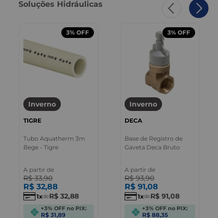
Soluções Hidráulicas
3%
OFF
3%
OFF
Inverno
Inverno
TIGRE
DECA
Tubo Aquatherm 3m
Base de Registro de
Bege - Tigre
Gaveta Deca Bruto
A partir de
A partir de
R$
33
,
90
R$
93
,
90
R$
32
,
88
R$
91
,
08
R$
32
,
88
R$
91
,
08
1
1
de
de
+3% OFF no PIX:
+3% OFF no PIX:
R$ 31,89
R$ 88,35