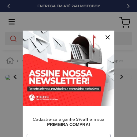
ENTREGA EM ATÉ 24H MOTOBOY
O que você está buscando?
cozinha e lavanderia
pias e cubas
cuba simples
IMAGENS MERAMENTE ILUSTRATIVAS
I
Cadastre-se e ganhe
3%off
em sua
PRIMEIRA COMPRA!