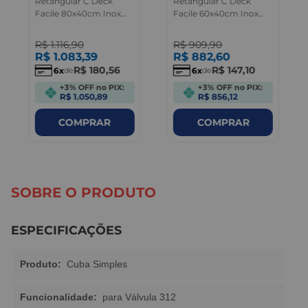
Retangular C Deck
Retangular C Deck
Facile 80x40cm Inox
Facile 60x40cm Inox
Deca
Deca
R$
1
.
116
,
90
R$
909
,
90
R$
1
.
083
,
39
R$
882
,
60
R$
180
,
56
R$
147
,
10
6
6
de
de
+3% OFF no PIX:
+3% OFF no PIX:
R$ 1.050,89
R$ 856,12
COMPRAR
COMPRAR
SOBRE O PRODUTO
ESPECIFICAÇÕES
Produto:
Cuba Simples
Funcionalidade:
para Válvula 312