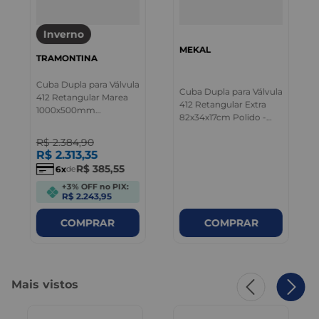
Inverno
MEKAL
TRAMONTINA
Cuba Dupla para Válvula
Cuba Dupla para Válvula
412 Retangular Marea
412 Retangular Extra
1000x500mm
82x34x17cm Polido -
Acetinado - Tramontina
Mekal
R$
2
.
384
,
90
R$
2
.
313
,
35
R$
385
,
55
6
de
+3% OFF no PIX:
R$ 2.243,95
COMPRAR
COMPRAR
Mais vistos