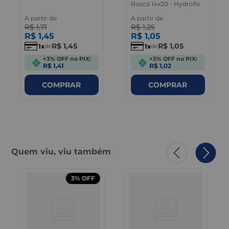
Rosca 14x20 - Hydrofix
A partir de
A partir de
R$
1
,
71
R$
1
,
25
R$
1
,
45
R$
1
,
05
R$
1
,
45
R$
1
,
05
1
1
de
de
+3% OFF no PIX:
+3% OFF no PIX:
R$ 1,41
R$ 1,02
COMPRAR
COMPRAR
Quem viu, viu também
3%
OFF