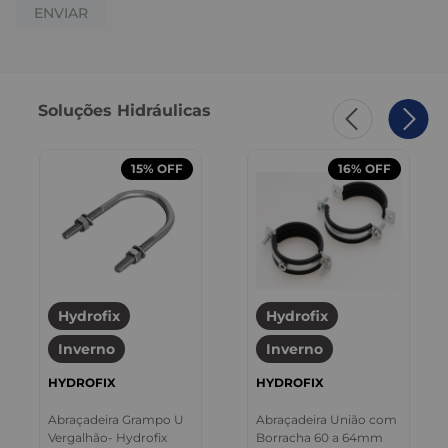
ENVIAR
Soluções Hidráulicas
15%
OFF
16%
OFF
Hydrofix
Hydrofix
Inverno
Inverno
HYDROFIX
HYDROFIX
Abraçadeira Grampo U
Abraçadeira União com
Vergalhão- Hydrofix
Borracha 60 a 64mm