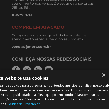
atendimento pós venda. De segunda a sexta das
08h as 18h.
11 3579-8713
COMPRE EM ATACADO
Compre em grandes quantidades e obtenha
atendimento especializado no seu projeto.
vendas@merc.com.br
CONHEÇA NOSSAS REDES SOCIAIS
×
te website usa cookies
izamos cookies para personalizar conteúdo, anúncios e analisar nosso tráf
FORMAS DE PAGAMENTO
bém compartilhamos informações sobre o uso do nosso site com nossos
ceiros de publicidade e análise, que podem combiná-las com outras
ormações que você forneceu a eles ou que eles coletaram do uso de seus
iços.
Política de Privacidade