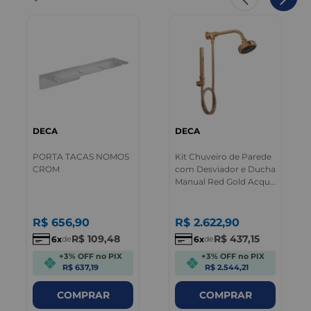
DECA
DECA
PORTA TACAS NOMOS
Kit Chuveiro de Parede
CROM
com Desviador e Ducha
Manual Red Gold Acqua
Plus Deca
R$
656
,
90
R$
2.622
,
90
R$
109
,
48
R$
437
,
15
6
6
de
de
+3% OFF no PIX
+3% OFF no PIX
R$ 637,19
R$ 2.544,21
COMPRAR
COMPRAR