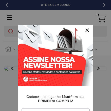
SEM JUROS
VENDA PAR
O que você está buscando?
cozinha e lavanderia
pias e cubas
cuba dupla
IMAGENS MERAMENTE ILUSTRATIVAS
I
Cadastre-se e ganhe
3%off
em sua
PRIMEIRA COMPRA!