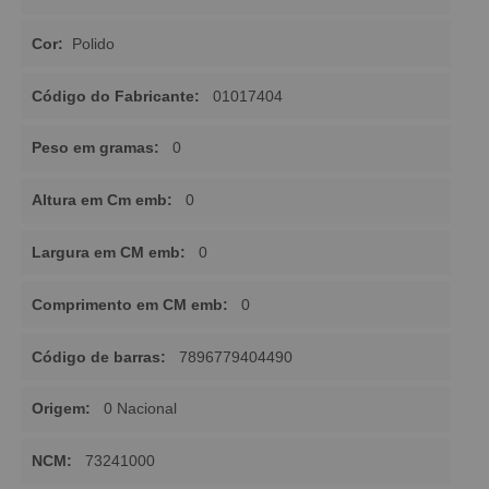
Cor:
Polido
Código do Fabricante:
01017404
Peso em gramas:
0
Altura em Cm emb:
0
Largura em CM emb:
0
Comprimento em CM emb:
0
Código de barras:
7896779404490
Origem:
0 Nacional
NCM:
73241000