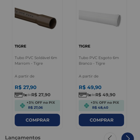
TIGRE
TIGRE
Tubo PVC Soldável 6m
Tubo PVC Esgoto 6m
Marrom - Tigre
Branco - Tigre
A partir de
A partir de
R$
27
,
90
R$
49
,
90
R$
27
,
90
R$
49
,
90
1
1
de
de
+3% OFF no PIX
+3% OFF no PIX
R$ 27,06
R$ 48,40
COMPRAR
COMPRAR
Lançamentos