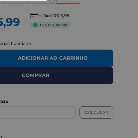
ou
de
R$
5
,
99
1
5
,
99
IMAGEN
+3% OFF no PIX
penas
1
unidade.
ADICIONAR AO CARRINHO
COMPRAR
LUSTRATIVAS
l