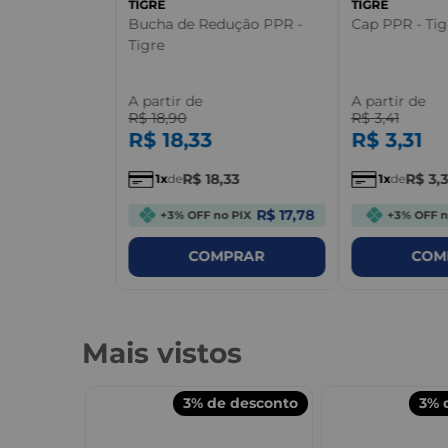
TIGRE
TIGRE
Bucha de Redução PPR -
Cap PPR - Tig
Tigre
A partir de
A partir de
R$
18
,
90
R$
3
,
41
R$
18
,
33
R$
3
,
31
R$
18
,
33
R$
3
,
3
1
de
1
de
R$ 17,78
+3% OFF no PIX
+3% OFF n
PRAR
COMPRAR
COM
Mais vistos
desconto
3%
de desconto
3%
d