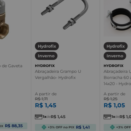
Hydrofix
Hydrofix
Inverno
Inverno
o de Gaveta
HYDROFIX
HYDROFIX
Abraçadeira Grampo U
Abraçadeira
Vergalhão- Hydrofix
Borracha 60
14x20 - Hydro
A partir de
A partir de
R$
1
,
71
R$
1
,
25
R$
1
,
45
R$
1
,
05
R$
1
,
45
R$
1
,
1
de
1
de
R$ 88,35
IX
R$ 1,41
+3% OFF no PIX
+3% OFF