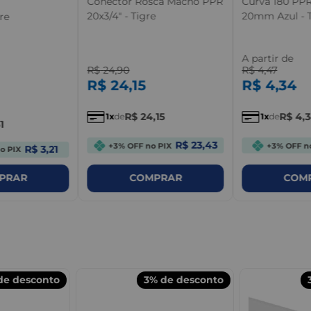
Conector Rosca Macho PPR
Curva 180 PPR
20x3/4" - Tigre
20mm Azul - T
re
A partir de
R$
24
,
90
R$
4
,
47
R$
24
,
15
R$
4
,
34
R$
24
,
15
R$
4
,
1
de
1
de
1
R$ 23,43
+3% OFF no PIX
+3% OFF n
R$ 3,21
o PIX
PRAR
COMPRAR
COM
e desconto
3%
de desconto