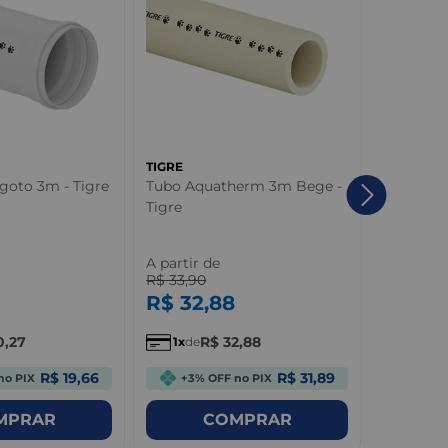
TIGRE
TIGRE
goto 3m - Tigre
Tubo Aquatherm 3m Bege -
Adaptado
Tigre
Rosca PV
- Tigre
A partir de
A partir 
R$
33
,
90
R$
1
,
08
R$
32
,
88
R$
1
,
0
0
,
27
R$
32
,
88
R
1
de
1
de
R$ 19,66
R$ 31,89
no PIX
+3% OFF no PIX
+3%
MPRAR
COMPRAR