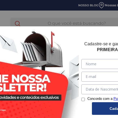
Nossas 
NOSSO BLOG
O que você está buscando?
E LAVANDERIA
HIDRÁULICA
TUBOS E CONEXOES
Cadastre-se e g
PRIMEIR
Cap PPR In
SKU:
872200001
Mar
Concordo com a
Po
Bitola
Cada
20mm
25m