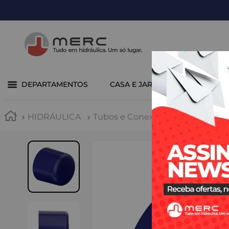
DEPARTAMENTOS
CASA E JARDIM
COZINHA 
HIDRÁULICA
Tubos e Conexões
PPR