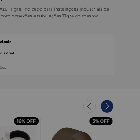
Azul Tigre. Indicado para instalações industriais de
l com conexões e tubulações Tigre do mesmo
cipais
p
dustrial
ções
16%
OFF
3%
OFF