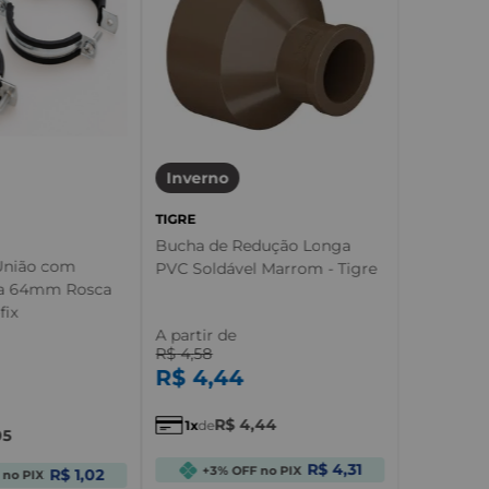
Inverno
TIGRE
Bucha de Redução Longa
 União com
PVC Soldável Marrom - Tigre
 a 64mm Rosca
fix
A partir de
R$
4
,
58
R$
4
,
44
R$
4
,
44
1
de
05
R$ 4,31
+3% OFF no PIX
R$ 1,02
 no PIX