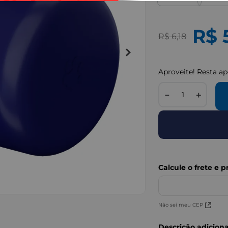
R$
R$
6
,
18
Aproveite! Resta a
－
＋
IMAGENS MERAMENTE I
Não sei meu CEP
Descrição adiciona