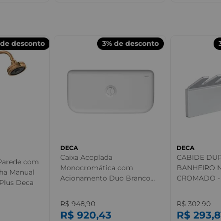
de desconto
3%
de desconto
DECA
DECA
Caixa Acoplada
CABIDE DU
 Parede com
Monocromática com
BANHEIRO 
ha Manual
Acionamento Duo Branco
CROMADO -
Plus Deca
Deca
R$
948
,
90
R$
302
,
90
R$
920
,
43
R$
293
,
8