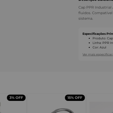
Cap PPR Industrial 
fluidos. Compatíve
sistema.
Especificações Prin
Produto
:
Ca
Linha
:
PPR In
Cor
:
Azul
Ver mais especifica
3%
OFF
15%
OFF