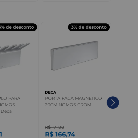
3%
de desconto
3%
de desconto
DECA
DECA
PLO PARA
PORTA FACA MAGNETICO
Caixa Ac
NOMOS
20CM NOMOS CROM
Monocro
 Deca
Acioname
Living Q
R$
171
,
90
R$
593
,
9
1
R$
166
,
74
R$
57