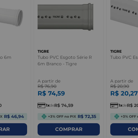
TIGRE
TIGRE
to 6m
Tubo PVC Esgoto Série R
Tubo PVC Es
6m Branco - Tigre
A partir de
A partir de
R$
76
,
90
R$
20
,
90
R$
74
,
59
R$
20
,
27
0
R$
74
,
59
R$
2
1
de
1
de
R$ 46,94
R$ 72,35
IX
+3% OFF no PIX
+3% OFF 
RAR
COMPRAR
CO