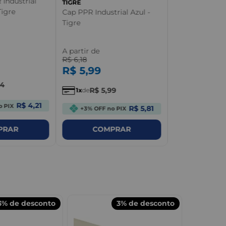
 Industrial
TIGRE
A partir de
igre
Cap PPR Industrial Azul -
R$
15
,
90
Tigre
R$
15
,
42
A partir de
R$
6
,
18
R$
15
,
1
de
R$
5
,
99
34
R$
5
,
99
1
de
+3% OFF no
R$ 4,21
o PIX
R$ 5,81
+3% OFF no PIX
COM
PRAR
COMPRAR
3%
de desconto
3%
de desconto