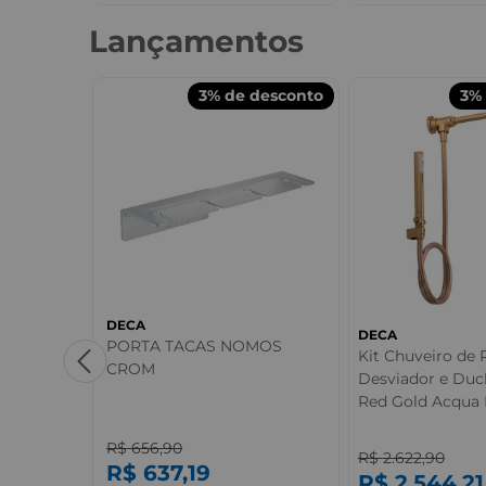
Lançamentos
desconto
3%
de desconto
3%
DECA
DECA
Deca
PORTA TACAS NOMOS
Kit Chuveiro de
CROM
Desviador e Duc
Red Gold Acqua 
R$
656
,
90
R$
2.622
,
90
R$
637
,
19
R$
2.544
,
21