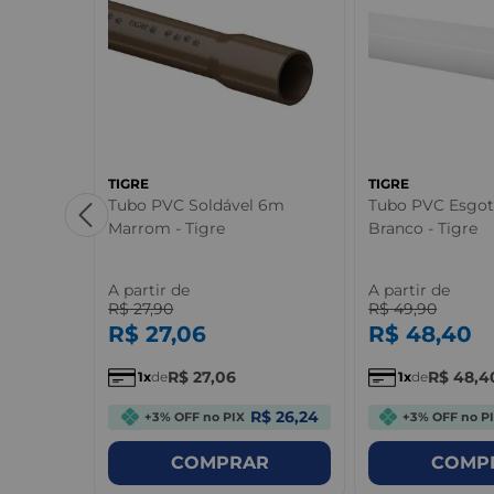
TIGRE
TIGRE
 Marrom -
Tubo PVC Soldável 6m
Tubo PVC Esgo
Marrom - Tigre
Branco - Tigre
A partir de
A partir de
R$
27
,
90
R$
49
,
90
R$
27
,
06
R$
48
,
40
R$
27
,
06
R$
48
,
4
1
de
1
de
R$ 0,96
R$ 26,24
+3% OFF no PIX
+3% OFF no P
R
COMPRAR
COMP