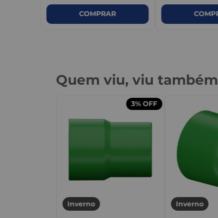
COMPRAR
COMP
Quem viu, viu també
3%
OFF
Mista PPR
l - Tigre
Inverno
Inverno