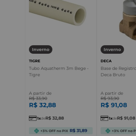
Inverno
Inverno
TIGRE
DECA
Tubo Aquatherm 3m Bege -
Base de Registr
Tigre
Deca Bruto
A partir de
A partir de
R$
33
,
90
R$
93
,
90
R$
32
,
88
R$
91
,
08
R$
32
,
88
R$
91
,
08
1
de
1
de
R$ 31,89
+3% OFF no PIX
+3% OFF no P