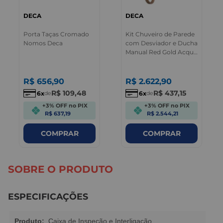
DECA
DECA
Porta Taças Cromado
Kit Chuveiro de Parede
Nomos Deca
com Desviador e Ducha
Manual Red Gold Acqua
Plus Deca
R$
656
,
90
R$
2.622
,
90
R$
109
,
48
R$
437
,
15
6
6
de
de
+3% OFF no PIX
+3% OFF no PIX
R$ 637,19
R$ 2.544,21
COMPRAR
COMPRAR
SOBRE O PRODUTO
ESPECIFICAÇÕES
Produto:
Caixa de Inspeção e Interligação