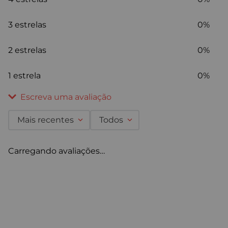
3 estrelas
0%
2 estrelas
0%
1 estrela
0%
Escreva uma avaliação
Mais recentes
Todos
Adicionar avaliação
Carregando avaliações…
Título
Avalie o produto de 1 a 5 estrelas
★
★
★
★
★