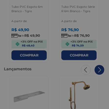
Tubo PVC Esgoto 6m
Tubo PVC Esgoto Série
Branco - Tigre
R 6m Branco - Tigre
A partir de
A partir de
R$
49
,
90
R$
76
,
90
R$
49
,
90
R$
76
,
90
1
1
de
de
+3% OFF no PIX
+3% OFF no PIX
R$ 48,40
R$ 74,59
COMPRAR
COMPRAR
Lançamentos