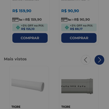
Ponteiras Brec
R$
159
,
90
R$
90
,
90
R$
159
,
90
R$
90
,
90
1
1
de
de
+3% OFF no PIX:
+3% OFF no PIX:
R$ 155,10
R$ 88,17
COMPRAR
COMPRAR
Mais vistos
TIGRE
TIGRE