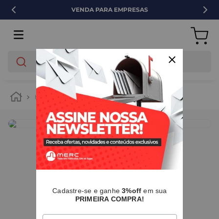
VENDA PARA EMPRESAS
O que você está buscando?
hidráulica
drenagem
caixas múltiplas
IMAGENS MERAMENTE ILUSTRATIVAS
Cadastre-se e ganhe
3%off
em sua
PRIMEIRA COMPRA!