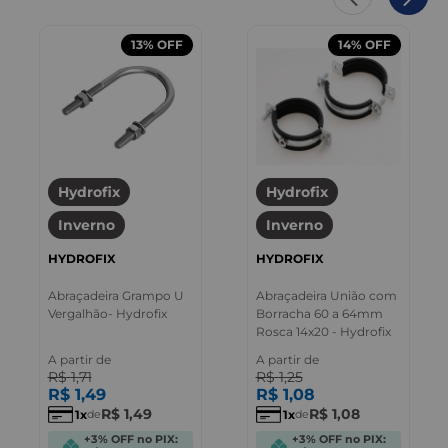
13%
OFF
14%
OFF
Hydrofix
Hydrofix
Inverno
Inverno
HYDROFIX
HYDROFIX
Abraçadeira Grampo U
Abraçadeira União com
Vergalhão- Hydrofix
Borracha 60 a 64mm
Rosca 14x20 - Hydrofix
A partir de
A partir de
R$
1
,
71
R$
1
,
25
R$
1
,
49
R$
1
,
08
R$
1
,
49
R$
1
,
08
1
1
de
de
+3% OFF no PIX:
+3% OFF no PIX: