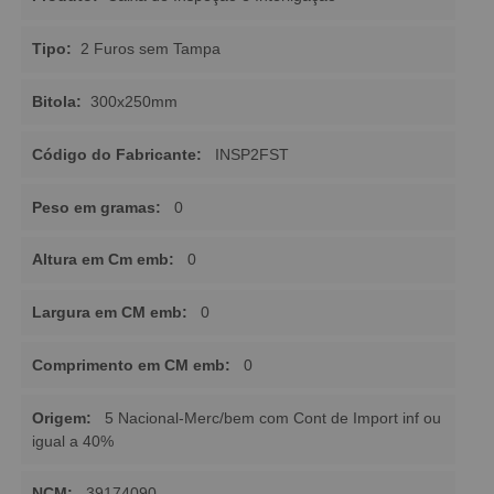
Tipo:
2 Furos sem Tampa
Bitola:
300x250mm
Código do Fabricante:
INSP2FST
Peso em gramas:
0
Altura em Cm emb:
0
Largura em CM emb:
0
Comprimento em CM emb:
0
Origem:
5 Nacional-Merc/bem com Cont de Import inf ou
igual a 40%
NCM:
39174090