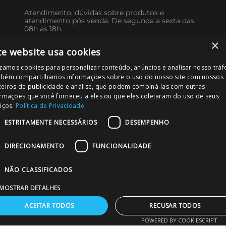
Atendimento, dúvidas sobre produtos e
atendimento pós venda. De segunda a sexta das
08h as 18h.
×
11 3579-8713
te website usa cookies
izamos cookies para personalizar conteúdo, anúncios e analisar nosso tráf
COMPRE EM ATACADO
bém compartilhamos informações sobre o uso do nosso site com nossos
ceiros de publicidade e análise, que podem combiná-las com outras
Compre em grandes quantidades e obtenha
atendimento especializado no seu projeto.
ormações que você forneceu a eles ou que eles coletaram do uso de seus
iços.
Política de Privacidade
vendas@merc.com.br
ESTRITAMENTE NECESSÁRIOS
DESEMPENHO
CONHEÇA NOSSAS REDES SOCIAIS
DIRECIONAMENTO
FUNCIONALIDADE
NÃO CLASSIFICADOS
MOSTRAR DETALHES
FORMAS DE PAGAMENTO
ACEITAR TODOS
RECUSAR TODOS
POWERED BY COOKIESCRIPT