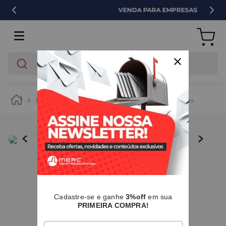
VENDA PARA EMPRESAS
O que você está buscando?
banheiro
vasos sanitários e bidês
descargas
IMAGENS MERAMENTE ILUSTRATIVAS
I
Cadastre-se e ganhe
3%off
em sua
PRIMEIRA COMPRA!