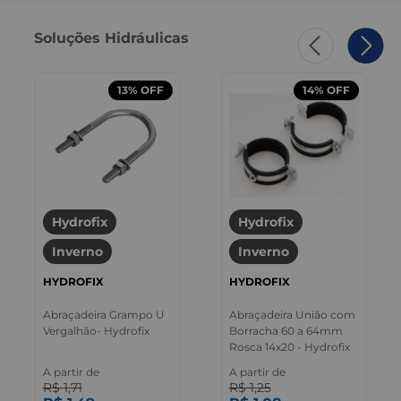
Soluções Hidráulicas
13%
OFF
14%
OFF
Hydrofix
Hydrofix
Inverno
Inverno
HYDROFIX
HYDROFIX
Abraçadeira Grampo U
Abraçadeira União com
Vergalhão- Hydrofix
Borracha 60 a 64mm
Rosca 14x20 - Hydrofix
A partir de
A partir de
R$
1
,
71
R$
1
,
25