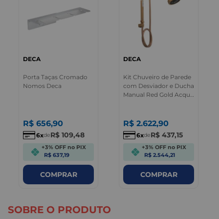
DECA
DECA
Porta Taças Cromado
Kit Chuveiro de Parede
Nomos Deca
com Desviador e Ducha
Manual Red Gold Acqua
Plus Deca
R$
656
,
90
R$
2.622
,
90
R$
109
,
48
R$
437
,
15
6
6
de
de
+3% OFF no PIX
+3% OFF no PIX
R$ 637,19
R$ 2.544,21
COMPRAR
COMPRAR
SOBRE O PRODUTO