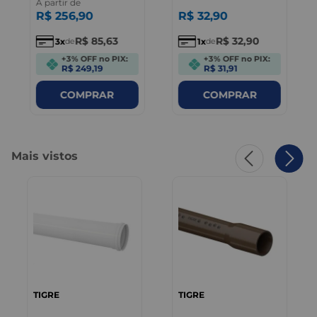
A partir de
R$
256
,
90
R$
32
,
90
R$
85
,
63
R$
32
,
90
3
1
de
de
+3% OFF no PIX:
+3% OFF no PIX:
R$ 249,19
R$ 31,91
COMPRAR
COMPRAR
Mais vistos
TIGRE
TIGRE