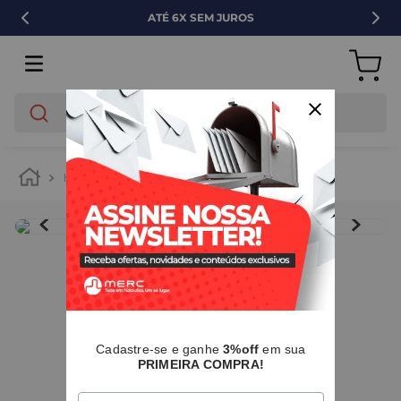
VENDA PARA EMPRESAS
O que você está buscando?
hidráulica
tubos e conexões
pvc
IMAGENS MERAMENTE ILUSTRATIVAS
I
Cadastre-se e ganhe
3%off
em sua
PRIMEIRA COMPRA!