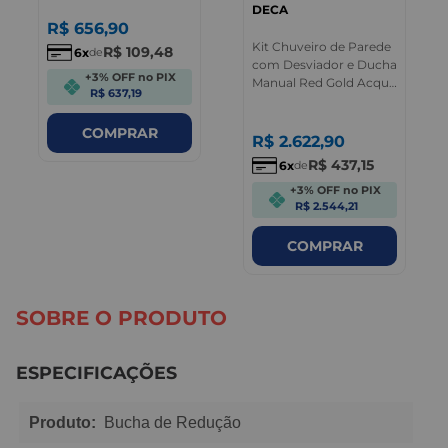
DECA
R$
656
,
90
Kit Chuveiro de Parede
R$
109
,
48
6
de
com Desviador e Ducha
+3% OFF no PIX
Manual Red Gold Acqua
R$ 637,19
Plus Deca
COMPRAR
R$
2.622
,
90
R$
437
,
15
6
de
+3% OFF no PIX
R$ 2.544,21
COMPRAR
SOBRE O PRODUTO
ESPECIFICAÇÕES
Produto:
Bucha de Redução