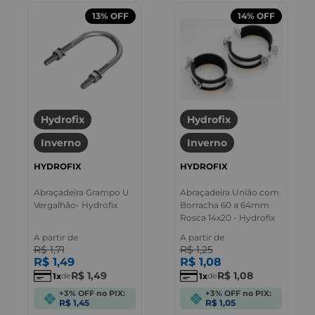
13%
OFF
14%
OFF
Hydrofix
Hydrofix
Inverno
Inverno
HYDROFIX
HYDROFIX
Abraçadeira Grampo U
Abraçadeira União com
Vergalhão- Hydrofix
Borracha 60 a 64mm
Rosca 14x20 - Hydrofix
A partir de
A partir de
R$
1
,
71
R$
1
,
25
R$
1
,
49
R$
1
,
08
R$
1
,
49
R$
1
,
08
1
1
de
de
+3% OFF no PIX:
+3% OFF no PIX:
R$ 1,45
R$ 1,05