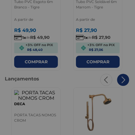
Tubo PVC Esgoto 6m
Tubo PVC Soldável 6m
Branco - Tigre
Marrom - Tigre
A partir de
A partir de
R$
49
,
90
R$
27
,
90
R$
49
,
90
R$
27
,
90
1
1
de
de
+3% OFF no PIX
+3% OFF no PIX
R$ 48,40
R$ 27,06
COMPRAR
COMPRAR
Lançamentos
DECA
PORTA TACAS NOMOS
CROM