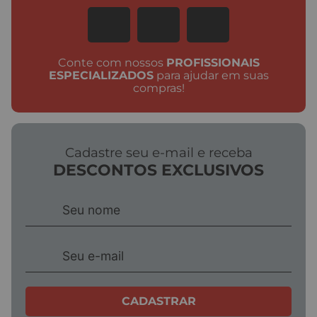
★
★
★
★
★
Seu nome
Conte com nossos
PROFISSIONAIS
ESPECIALIZADOS
para ajudar em suas
compras!
Endereço de email
Escreva uma avaliação
Cadastre seu e-mail e receba
DESCONTOS EXCLUSIVOS
ENVIAR AVALIAÇÃO
CADASTRAR