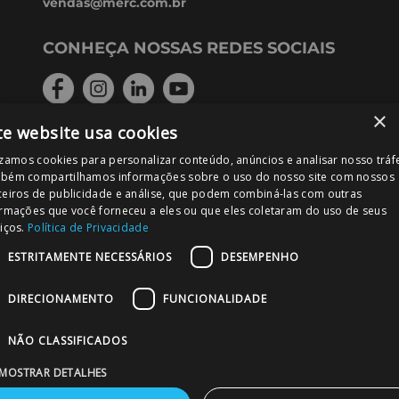
vendas@merc.com.br
CONHEÇA NOSSAS REDES SOCIAIS
×
te website usa cookies
FORMAS DE PAGAMENTO
izamos cookies para personalizar conteúdo, anúncios e analisar nosso tráf
bém compartilhamos informações sobre o uso do nosso site com nossos
ceiros de publicidade e análise, que podem combiná-las com outras
ormações que você forneceu a eles ou que eles coletaram do uso de seus
iços.
Política de Privacidade
PODE CONFIAR!
ESTRITAMENTE NECESSÁRIOS
DESEMPENHO
DIRECIONAMENTO
FUNCIONALIDADE
NÃO CLASSIFICADOS
MOSTRAR DETALHES
MERC – Comércio de Materiais para Construção Ltda. Rua