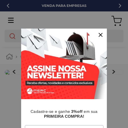
VENDA PARA EMPRESAS
O que você está buscando?
ferramentas
ferramentas manuais
alicate
IMAGENS MERAMENTE ILUSTRATIVAS
I
Cadastre-se e ganhe
3%off
em sua
PRIMEIRA COMPRA!