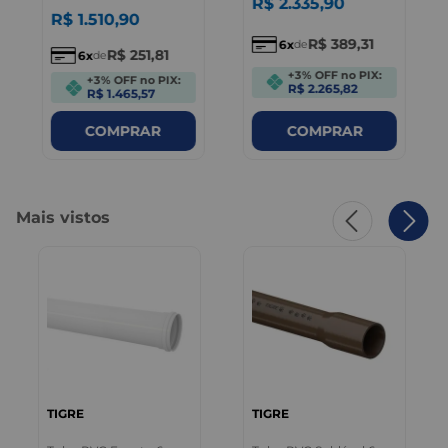
R$
2
.
335
,
90
R$
1
.
510
,
90
R$
389
,
31
6
de
R$
251
,
81
6
de
+3% OFF no PIX:
+3% OFF no PIX:
R$ 2.265,82
R$ 1.465,57
COMPRAR
COMPRAR
Mais vistos
TIGRE
TIGRE