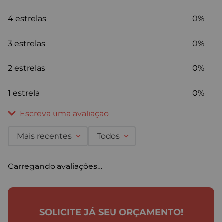
4 estrelas
0%
3 estrelas
0%
2 estrelas
0%
1 estrela
0%
Escreva uma avaliação
Mais recentes
Todos
Adicionar avaliação
Carregando avaliações…
Título
SOLICITE JÁ SEU ORÇAMENTO!
Avalie o produto de 1 a 5 estrelas