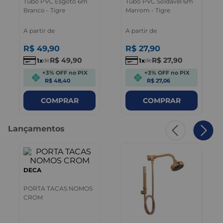
Tubo PVC Esgoto 6m
Tubo PVC Soldável 6m
Branco - Tigre
Marrom - Tigre
A partir de
A partir de
R$
49
,
90
R$
27
,
90
R$
49
,
90
R$
27
,
90
1
1
de
de
+3% OFF no PIX
+3% OFF no PIX
R$ 48,40
R$ 27,06
COMPRAR
COMPRAR
Lançamentos
DECA
PORTA TACAS NOMOS
CROM