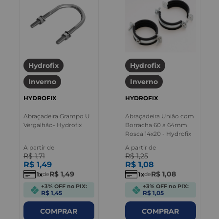
Hydrofix
Hydrofix
Inverno
Inverno
HYDROFIX
HYDROFIX
Abraçadeira Grampo U
Abraçadeira União com
Vergalhão- Hydrofix
Borracha 60 a 64mm
Rosca 14x20 - Hydrofix
A partir de
A partir de
R$
1
,
71
R$
1
,
25
R$
1
,
49
R$
1
,
08
R$
1
,
49
R$
1
,
08
1
1
de
de
+3% OFF no PIX:
+3% OFF no PIX:
R$ 1,45
R$ 1,05
COMPRAR
COMPRAR