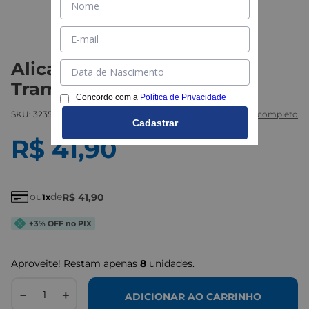
Alicate de Prensar 8"" -
Tramontina
Concordo com a
Política de Privacidade
SKU:
323580118
Marca:
Tramontina
Ver descritivo completo
Cadastrar
R$
41
,
90
ou
de
R$
41
,
90
1
+3% OFF no PIX
Aproveite! Restam apenas
8
unidades.
－
＋
ADICIONAR AO CARRINHO