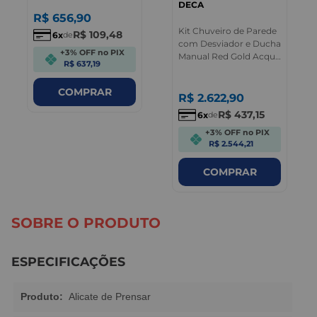
DECA
R$
656
,
90
Kit Chuveiro de Parede
R$
109
,
48
6
de
com Desviador e Ducha
+3% OFF no PIX
Manual Red Gold Acqua
R$ 637,19
Plus Deca
COMPRAR
R$
2.622
,
90
R$
437
,
15
6
de
+3% OFF no PIX
R$ 2.544,21
COMPRAR
SOBRE O PRODUTO
ESPECIFICAÇÕES
Produto:
Alicate de Prensar