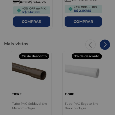
R$
244
,
26
6
de
+3% OFF no PIX:
+3% OFF no PIX:
R$ 2.197,85
R$ 1.421,60
COMPRAR
COMPRAR
Mais vistos
3%
de desconto
3%
de desconto
TIGRE
TIGRE
Tubo PVC Soldável 6m
Tubo PVC Esgoto 6m
Marrom - Tigre
Branco - Tigre