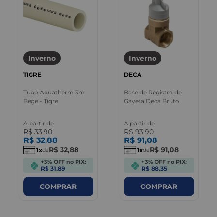
Inverno
Inverno
TIGRE
DECA
Tubo Aquatherm 3m
Base de Registro de
Bege - Tigre
Gaveta Deca Bruto
A partir de
A partir de
R$
33
,
90
R$
93
,
90
R$
32
,
88
R$
91
,
08
R$
32
,
88
R$
91
,
08
1
1
de
de
+3% OFF no PIX:
+3% OFF no PIX:
R$ 31,89
R$ 88,35
COMPRAR
COMPRAR