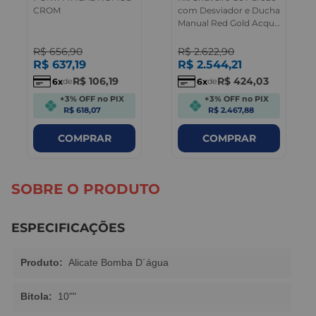
CROM
com Desviador e Ducha
Manual Red Gold Acqua
Plus Deca
R$
656
,
90
R$
2.622
,
90
R$
637
,
19
R$
2.544
,
21
R$
106
,
19
R$
424
,
03
6
6
de
de
+3% OFF no PIX
+3% OFF no PIX
R$ 618,07
R$ 2.467,88
COMPRAR
COMPRAR
SOBRE O PRODUTO
ESPECIFICAÇÕES
Produto:
Alicate Bomba D´água
Bitola:
10""