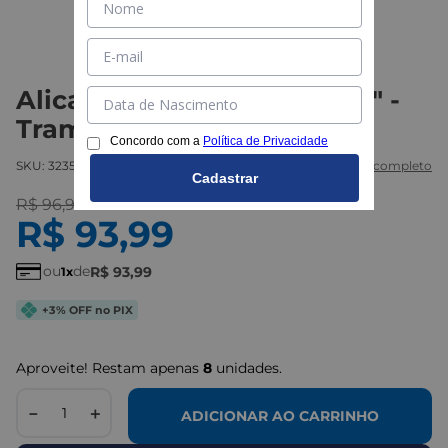
Alicate Bomba D´água 10"" -
Tramontina
Concordo com a
Política de Privacidade
SKU:
323570118
Marca:
Tramontina
Ver descritivo completo
Cadastrar
R$
96
,
90
R$
93
,
99
ou
de
R$
93
,
99
1
+3% OFF no PIX
Aproveite! Restam apenas
8
unidades.
－
＋
ADICIONAR AO CARRINHO