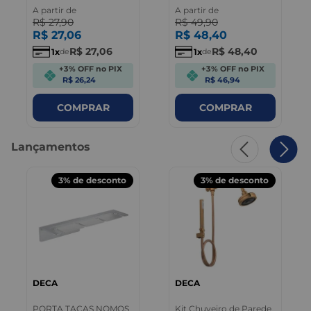
A partir de
A partir de
R$
27
,
90
R$
49
,
90
R$
27
,
06
R$
48
,
40
R$
27
,
06
R$
48
,
40
1
1
de
de
+3% OFF no PIX
+3% OFF no PIX
R$ 26,24
R$ 46,94
COMPRAR
COMPRAR
Lançamentos
3%
de desconto
3%
de desconto
DECA
DECA
PORTA TACAS NOMOS
Kit Chuveiro de Parede