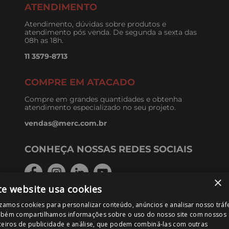
ATENDIMENTO
Atendimento, dúvidas sobre produtos e
atendimento pós venda. De segunda a sexta das
08h as 18h.
11 3579-8713
COMPRE EM ATACADO
Compre em grandes quantidades e obtenha
atendimento especializado no seu projeto.
vendas@merc.com.br
CONHEÇA NOSSAS REDES SOCIAIS
×
te website usa cookies
izamos cookies para personalizar conteúdo, anúncios e analisar nosso tráf
FORMAS DE PAGAMENTO
bém compartilhamos informações sobre o uso do nosso site com nossos
ceiros de publicidade e análise, que podem combiná-las com outras