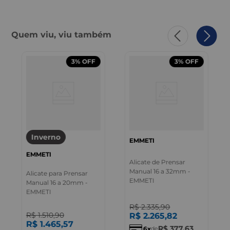
Quem viu, viu também
3%
OFF
3%
OFF
Inverno
EMMETI
EMMETI
Alicate de Prensar
Manual 16 a 32mm -
Alicate para Prensar
EMMETI
Manual 16 a 20mm -
EMMETI
R$
2
.
335
,
90
R$
1
.
510
,
90
R$
2
.
265
,
82
R$
1
.
465
,
57
R$
377
,
63
6
de