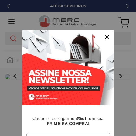
É 6X SEM JUROS
VEND
O que você está buscando?
ferramentas
ferramentas manuais
alicate
IMAGENS MERAMENTE ILUSTRATIVAS
I
Cadastre-se e ganhe
3%off
em sua
PRIMEIRA COMPRA!