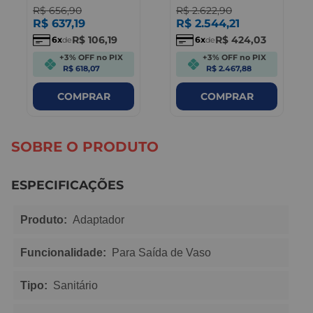
R$
656
,
90
R$
2.622
,
90
R$
637
,
19
R$
2.544
,
21
R$
106
,
19
R$
424
,
03
6
6
de
de
+3% OFF no PIX
+3% OFF no PIX
R$ 618,07
R$ 2.467,88
COMPRAR
COMPRAR
SOBRE O PRODUTO
ESPECIFICAÇÕES
Produto:
Adaptador
Funcionalidade:
Para Saída de Vaso
Tipo:
Sanitário