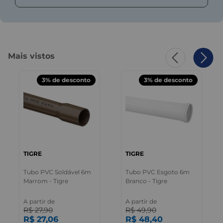
Mais vistos
3%
de desconto
3%
de desconto
TIGRE
TIGRE
Tubo PVC Soldável 6m
Tubo PVC Esgoto 6m
Marrom - Tigre
Branco - Tigre
A partir de
A partir de
R$
27
,
90
R$
49
,
90
R$
27
,
06
R$
48
,
40