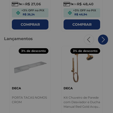
R$
27
,
06
R$
48
,
40
1
1
de
de
+3% OFF no PIX
+3% OFF no PIX
R$ 26,24
R$ 46,94
COMPRAR
COMPRAR
Lançamentos
3%
de desconto
3%
de desconto
DECA
DECA
PORTA TACAS NOMOS
Kit Chuveiro de Parede
CROM
com Desviador e Ducha
Manual Red Gold Acqua
Plus Deca