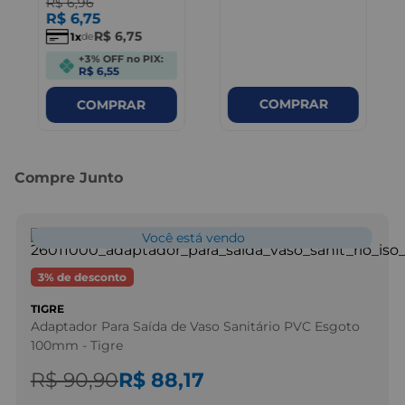
R$
6
,
96
R$
6
,
75
R$
6
,
75
1
de
+3% OFF no PIX:
R$ 6,55
COMPRAR
COMPRAR
Compre Junto
Você está vendo
3
% de desconto
TIGRE
Adaptador Para Saída de Vaso Sanitário PVC Esgoto
100mm - Tigre
R$ 90,90
R$ 88,17