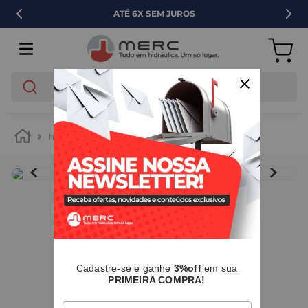
ATÉ 6X SEM JUROS
O que você está buscando?
hidráulica
tubos e conexões
pvc
IMAGENS MERAMENTE ILUSTRATIVAS
I
Cadastre-se e ganhe
3%off
em sua
PRIMEIRA COMPRA!