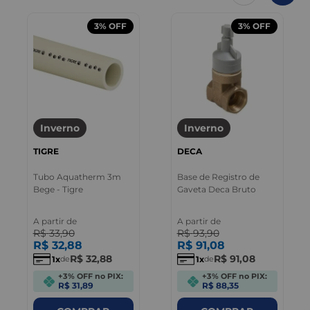
3%
OFF
3%
OFF
Inverno
Inverno
TIGRE
DECA
Tubo Aquatherm 3m
Base de Registro de
Bege - Tigre
Gaveta Deca Bruto
A partir de
A partir de
R$
33
,
90
R$
93
,
90
R$
32
,
88
R$
91
,
08
R$
32
,
88
R$
91
,
08
1
1
de
de
+3% OFF no PIX:
+3% OFF no PIX:
R$ 31,89
R$ 88,35