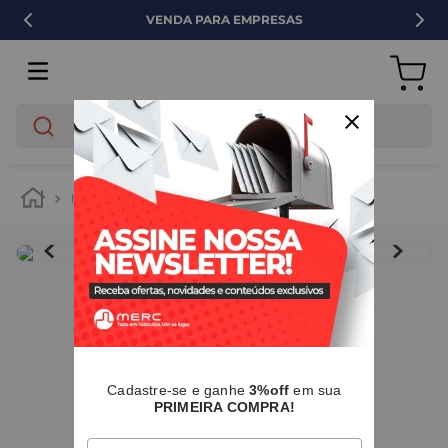
VENDA PARA EMPRESAS
O que você está buscando?
hidráulica
tubos e conexões
cpvc
IMAGENS MERAMENTE ILUSTRATIVAS
I
Cadastre-se e ganhe
3%off
em sua
PRIMEIRA COMPRA!