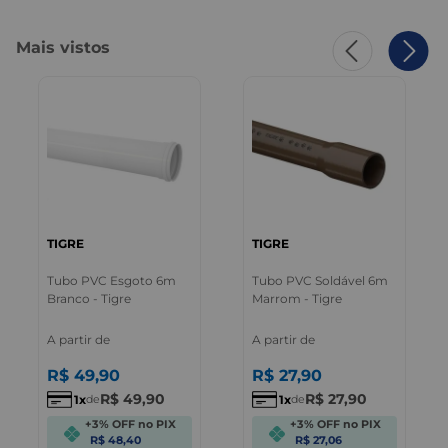
Mais vistos
TIGRE
TIGRE
Tubo PVC Esgoto 6m
Tubo PVC Soldável 6m
Branco - Tigre
Marrom - Tigre
A partir de
A partir de
R$
49
,
90
R$
27
,
90
R$
49
,
90
R$
27
,
90
1
1
de
de
+3% OFF no PIX
+3% OFF no PIX
R$ 48,40
R$ 27,06