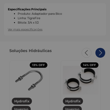
Especificações Principais
Produto
:
Adaptador para Bico
Linha
:
TigreFire
Bitola
:
3/4 x 1/2
Ver mais especificações
Soluções Hidráulicas
13%
OFF
14%
OFF
Hydrofix
Hydrofix
Inverno
Inverno