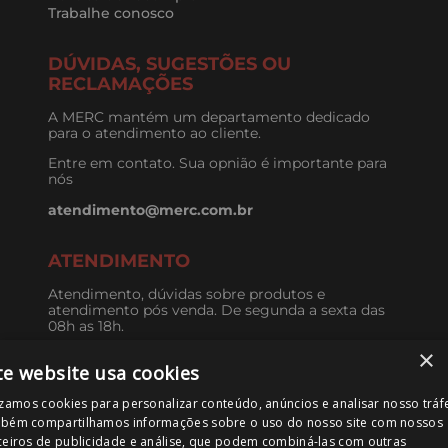
Trabalhe conosco
DÚVIDAS, SUGESTÕES OU
RECLAMAÇÕES
A MERC mantém um departamento dedicado
para o atendimento ao cliente.
Entre em contato. Sua opnião é importante para
nós
atendimento@merc.com.br
ATENDIMENTO
Atendimento, dúvidas sobre produtos e
atendimento pós venda. De segunda a sexta das
08h as 18h.
×
11 3579-8713
te website usa cookies
izamos cookies para personalizar conteúdo, anúncios e analisar nosso tráf
COMPRE EM ATACADO
bém compartilhamos informações sobre o uso do nosso site com nossos
Compre em grandes quantidades e obtenha
ceiros de publicidade e análise, que podem combiná-las com outras