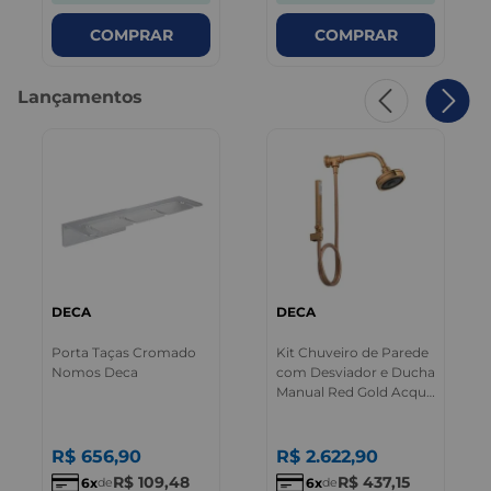
COMPRAR
COMPRAR
Lançamentos
DECA
DECA
Porta Taças Cromado
Kit Chuveiro de Parede
Nomos Deca
com Desviador e Ducha
Manual Red Gold Acqua
Plus Deca
R$
656
,
90
R$
2.622
,
90
R$
109
,
48
R$
437
,
15
6
6
de
de