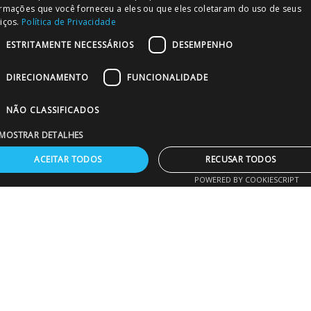
atendimento especializado no seu projeto.
ormações que você forneceu a eles ou que eles coletaram do uso de seus
iços.
Política de Privacidade
vendas@merc.com.br
ESTRITAMENTE NECESSÁRIOS
DESEMPENHO
CONHEÇA NOSSAS REDES SOCIAIS
DIRECIONAMENTO
FUNCIONALIDADE
NÃO CLASSIFICADOS
MOSTRAR DETALHES
FORMAS DE PAGAMENTO
ACEITAR TODOS
RECUSAR TODOS
POWERED BY COOKIESCRIPT
PODE CONFIAR!
stritamente necessários
Desempenho
Direcionamento
Funcionalida
Não classificados
 cookies estritamente necessários permitem a funcionalidade central do website,
mo login de usuário e gestão da conta. O site não pode ser utilizado corretamente
m os cookies estritamente necessários.
Nome
Provedor
/
Domínio
Validade
Descrição