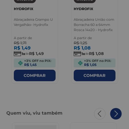
HYDROFIX
HYDROFIX
Abraçadeira Grampo U
Abraçadeira União com
Vergalhão- Hydrofix
Borracha 60 a 64mm
Rosca 14x20 - Hydrofix
A partir de
A partir de
R$
1
,
71
R$
1
,
25
R$
1
,
49
R$
1
,
08
R$
1
,
49
R$
1
,
08
1
1
de
de
+3% OFF no PIX:
+3% OFF no PIX:
R$ 1,45
R$ 1,05
COMPRAR
COMPRAR
Quem viu, viu também