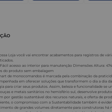
IÇÃO
ossa Loja você vai encontrar acabamentos para registros de vár
ticados.
 Fácil acesso ao interior para manutenção Dimensões Altura
s do produto sem embalagem
mart de monocomandos é marcada pela combinação da praticid
penhada em oferecer soluções que transformem o dia a dia das 
gia para criar seus produtos. Assim, beleza e funcionalidade se
louças e metais sanitários no hemisfério sul, desenvolve produto
m por gestão sustentável dos recursos naturais, e oferta de pr
ente, o compromisso com a Sustentabilidade também é evident
imento de grandes volumes diretamente para construtoras há 