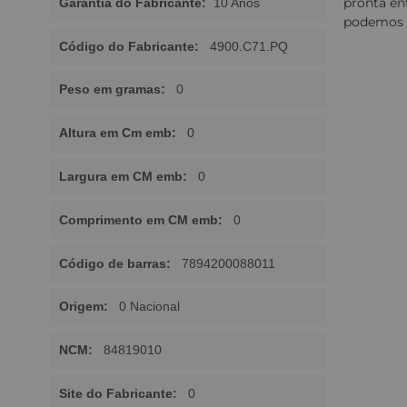
pronta en
Garantia do Fabricante:
10 Anos
podemos t
Código do Fabricante:
4900.C71.PQ
Peso em gramas:
0
Altura em Cm emb:
0
Largura em CM emb:
0
Comprimento em CM emb:
0
Código de barras:
7894200088011
Origem:
0 Nacional
NCM:
84819010
Site do Fabricante:
0