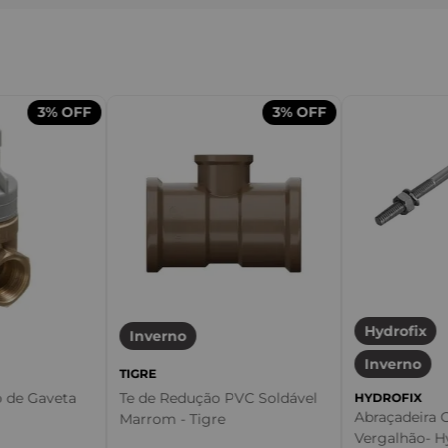
3%
OFF
3%
OFF
Hydrofix
Inverno
Inverno
TIGRE
o de Gaveta
Te de Redução PVC Soldável
HYDROFIX
Abraçadeira
Marrom - Tigre
Vergalhão- H