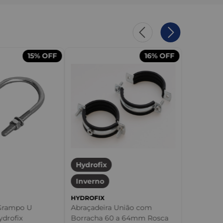
15%
OFF
16%
OFF
Hydrofix
Inverno
HYDROFIX
 Grampo U
Abraçadeira União com
ydrofix
Borracha 60 a 64mm Rosca