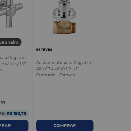
FABRIMAR
Acabamento pa
Ella 1 1/4 a 1 1
Banheiro
Fabrimar
ESTEVES
ara Registro
Acabamento para Registro
essão Izy 1/2"
Alfa C34 4900 1/2 a 1"
 -
Cromado - Esteves
4900.C37.PQ - Deca
,
37
R$ 192,79
PIX
COMPRAR
COM
PRAR