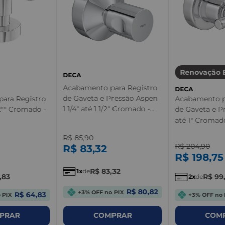
Renovação 
DECA
Acabamento para Registro
DECA
de Gaveta e Pressão Aspen
ara Registro
Acabamento p
1 1/4" até 1 1/2" Cromado -
/2"" Cromado -
de Gaveta e Pr
4900.C35.GD - Deca
até 1" Cromado
R$
85
,
90
R$
204
,
90
R$
83
,
32
R$
198
,
75
R$
83
,
32
1
de
,
83
R$
99
2
de
R$ 80,82
+3% OFF no PIX
R$ 64,83
 PIX
+3% OFF no 
PRAR
COMPRAR
COM