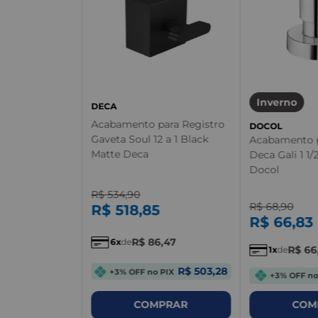
ara Registro
apema Bella
Inverno
Cromado -
DECA
Acabamento para Registro
DOCOL
Gaveta Soul 12 a 1 Black
Acabamento p
Matte Deca
Deca Gali 1 1
Docol
R$
534
,
90
R$
68
,
90
R$
518
,
85
R$
66
,
83
R$
86
,
47
6
de
R$
66
1
de
R$ 503,28
+3% OFF no PIX
+3% OFF no
PRAR
COMPRAR
COM