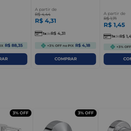
A partir de
A partir de
R$
4
,
44
R$
1
,
71
R$
4
,
31
R$
1
,
45
R$
4
,
31
1
de
R$
1
,
1
de
R$ 88,35
R$ 4,18
IX
+3% OFF no PIX
+3% OFF
RAR
COMPRAR
CO
m
3%
OFF
3%
OFF