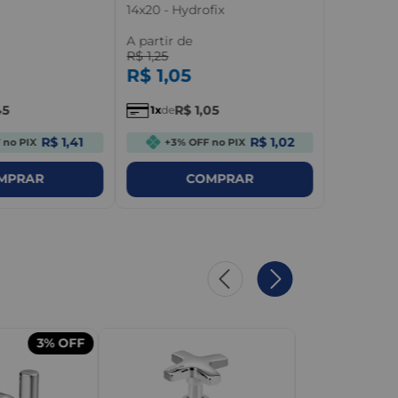
14x20 - Hydrofix
A partir de
R$
1
,
25
R$
1
,
05
45
R$
1
,
05
1
de
R$ 1,41
R$ 1,02
 no PIX
+3% OFF no PIX
MPRAR
COMPRAR
3%
OFF