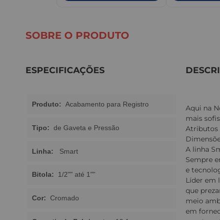
SOBRE O PRODUTO
ESPECIFICAÇÕES
DESCR
Produto:
Acabamento para Registro
Aqui na N
mais sofis
Tipo:
de Gaveta e Pressão
Atributos
Dimensõe
A linha S
Linha:
Smart
Sempre em
e tecnolo
Bitola:
1/2"" até 1""
Líder em 
que preza
Cor:
Cromado
meio ambi
em fornec