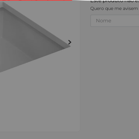
Este produto não e
Quero que me avisem q
IMAGENS MERAMENTE ILUST