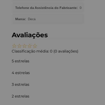
Telefone da Assistência do Fabricante:
0
Marca:
Deca
Avaliações
☆
☆
☆
☆
☆
Classificação média: 0
(0 avaliações)
5 estrelas
4 estrelas
3 estrelas
2 estrelas